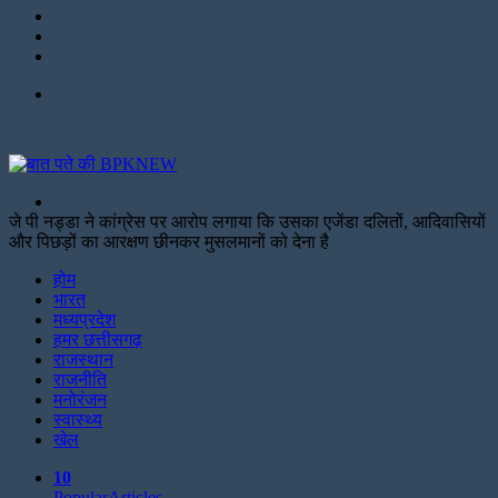
LinkedIn
Twitter
Facebook
Menu
Search
for
जे पी नड्डा ने कांग्रेस पर आरोप लगाया कि उसका एजेंडा दलितों, आदिवासियों
और पिछड़ों का आरक्षण छीनकर मुसलमानों को देना है
Facebook
Twitter
Print
होम
भारत
मध्यप्रदेश
हमर छत्तीसगढ़
राजस्थान
राजनीति
मनोरंजन
स्वास्थ्य
खेल
10
Popular
Articles