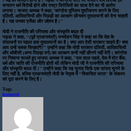
7 मई को मतदान होना है। नड्डा ने कांग्रेस पार्टी पर भगवान राम विरोधी एवं
सनातन धर्म विरोधी होने और राष्ट्र विरोधियों का साथ देने का भी आरोप
लगाया। भाजपा अध्यक्ष ने कहा,''कांग्रेस मुस्लिम तुष्टीकरण करने के लिए
दलितों, आदिवासियों और पिछड़ों का आरक्षण छीनकर मुसलमानों को देना चाहती
है। यह उनका एजेंडा और उद्देश्य है।''
मोदी ने राजनीति की परिभाषा और संस्कृति बदल दी
नड्डा ने कहा, ‘‘(पूर्व प्रधानमंत्री) मनमोहन सिंह ने कहा था कि देश के
संसाधनों पर पहला हक मुसलमानों का है। क्या आप ऐसी सरकार चाहते हैं? क्या
आप उन्हें सबक सिखाएंगे?'' उन्होंने कहा कि मोदी सरकार दलितों, आदिवासियों
और ओबीसी (अन्य पिछड़ा वर्ग) का आरक्षण कभी नहीं छीनने नहीं देगी। कांग्रेस
पर निशाना साधते हुए भाजपा अध्यक्ष ने कहा, ''दस साल पहले, देश में वोट बैंक,
धर्म और जाति की राजनीति होती थी लेकिन मोदी जी ने राजनीति की परिभाषा
और संस्कृति बदल दी।'' उन्होंने कहा कि यह चुनाव सिर्फ एक सांसद चुनने के
लिए नहीं है, बल्कि प्रधानमंत्री मोदी के नेतृत्व में ‘‘विकसित भारत'' के संकल्प
को पूरा करने के लिए है।
Tags
featured
Send
an
email