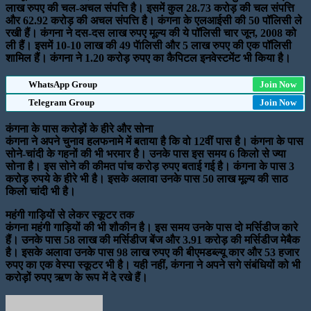
लाख रुपए की चल-अचल संपत्ति है। इसमें कुल 28.73 करोड़ की चल संपत्ति
और 62.92 करोड़ की अचल संपत्ति है। कंगना के एलआईसी की 50 पॉलिसी ले
रखी हैं। कंगना ने दस-दस लाख रुपए मूल्य की ये पॉलिसी चार जून, 2008 को
ली हैं। इसमें 10-10 लाख की 49 पॅालिसी और 5 लाख रुपए की एक पॉलिसी
शामिल हैं। कंगना ने 1.20 करोड़ रुपए का कैपिटल इनवेस्टमेंट भी किया है।
WhatsApp Group
Join Now
Telegram Group
Join Now
कंगना के पास करोड़ों के हीरे और सोना
कंगना ने अपने चुनाव हलफनामे में बताया है कि वो 12वीं पास है। कंगना के पास
सोने-चांदी के गहनों की भी भरमार है। उनके पास इस समय 6 किलो से ज्या
सोना है। इस सोने की कीमत पांच करोड़ रुपए बताई गई है। कंगना के पास 3
करोड़ रुपये के हीरे भी है। इसके अलावा उनके पास 50 लाख मूल्य की साठ
किलो चांदी भी है।
महंगी गाड़ियों से लेकर स्कूटर तक
कंगना महंगी गाड़ियों की भी शौकीन है। इस समय उनके पास दो मर्सिडीज कारे
हैं। उनके पास 58 लाख की मर्सिडीज बेंज और 3.91 करोड़ की मर्सिडीज मेबैक
है। इसके अलावा उनके पास 98 लाख रुपए की बीएमडब्ल्यू कार और 53 हजार
रुपए का एक वेस्पा स्कूटर भी है। यही नहीं, कंगना ने अपने सगे संबंधियों को भी
करोड़ों रुपए ऋण के रूप में दे रखे हैं।
Send