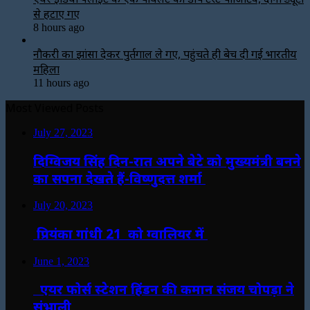
से हटाए गए
8 hours ago
नौकरी का झांसा देकर पुर्तगाल ले गए, पहुंचते ही बेच दी गई भारतीय
महिला
11 hours ago
Most Viewed Posts
July 27, 2023
दिग्विजय सिंह दिन-रात अपने बेटे को मुख्यमंत्री बनने
का सपना देखते हैं-विष्णुदत्त शर्मा
July 20, 2023
प्रियंका गांधी 21 को ग्वालियर में
June 1, 2023
एयर फोर्स स्टेशन हिंडन की कमान संजय चोपड़ा ने
संभाली