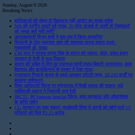
Sunday, August 9 2026
Breaking News
बालिकाओं की सेहत से खिलवाड़ नहीं आयोग का सख्त संदेश
NH की स्ट्रीट लाइटें हुईं गायब, 20 फीट ऊंचाई से उतरीं तो जिम्मेदारों
को भनक क्यों नहीं लगी?
उपमुख्यमंत्री विजय शर्मा ने युवा मंच में किया सम्मानित
किसानों के लिए सहायक आय की व्यवस्था करना हमारा लक्ष्य :
मुख्यमंत्री डॉ. यादव
CM साय ने सांसद संजय सिंह के बयान को नकारा, बोले- डबल इंजन
सरकार से तेजी से हुआ विकास
सावन की भक्ति में लीन हुए स्वास्थ्य मंत्री श्याम बिहारी जायसवाल, बाबा
बैद्यनाथ और बासुकिनाथ के दरबार में टेका माथा
राजस्थान निकाय चुनाव से पहले आरक्षण लॉटरी जल्द, 10,245 वार्डों पर
बदलेगा समीकरण
विश्व आदिवासी दिवस पर मनेन्द्रगढ़ में दिखी एकता की ताकत, सर्व
आदिवासी समाज ने निकाली भव्य रैली
IRCTC का Saawan Special पैकेज, बाबा महाकाल और ओंकारेश्वर
के करिए दर्शन
CG सरकार का बड़ा सहारा, माओवादी हिंसा में अपनों को खोने वाले 15
परिवारों को मिले ₹2.25 करोड़
Instagram
LinkedIn
Twitter