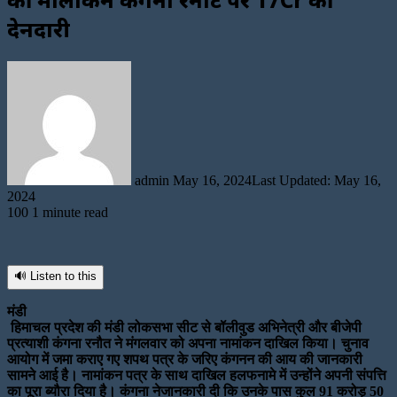
देनदारी
Send
an
email
admin
May 16, 2024
Last Updated: May 16,
2024
100
1 minute read
🔊 Listen to this
मंडी
हिमाचल प्रदेश की मंडी लोकसभा सीट से बॉलीवुड अभिनेत्री और बीजेपी
प्रत्याशी कंगना रनौत ने मंगलवार को अपना नामांकन दाखिल किया। चुनाव
आयोग में जमा कराए गए शपथ पत्र के जरिए कंगनन की आय की जानकारी
सामने आई है। नामांकन पत्र के साथ दाखिल हलफनामे में उन्‍होंने अपनी संपत्ति
का पूरा ब्‍यौरा दिया है। कंगना नेजानकारी दी कि उनके पास कुल 91 करोड़ 50