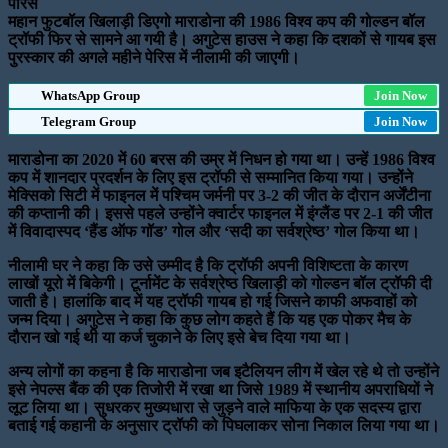
पेरिस
महान फुटबॉल खिलाड़ी डिएगो माराडोना की 1986 विश्व कप की गोल्डन बॉल
ट्रॉफी फिर से सामने आ गयी है। अगुटेस हाउस ने कहा कि दशकों से गायब इस
पुरस्कार की अगले महीने पेरिस में नीलामी की जाएगी।
WhatsApp Group
Join Now
Telegram Group
Join Now
माराडोना का 2020 में 60 बरस की उम्र में निधन हो गया था। उन्हें 1986 विश्व
कप में शानदार प्रदर्शन के लिए इस ट्रॉफी से सम्मानित किया गया। उन्होंने
मेक्सिको सिटी में फाइनल में पश्चिम जर्मनी पर 3-2 की जीत के दौरान अर्जेंटीना
की कप्तानी की। इससे पहले उन्होंने क्वार्टर फाइनल में इंग्लैंड पर 2-1 की जीत
में विवादास्पद ‘हैंड ऑफ गॉड’ गोल और ‘सदी का सर्वश्रेष्ठ’ गोल किया था।
नीलामी घर ने कहा कि उसे उम्मीद है कि ट्रॉफी अपनी विशिष्टता के कारण
लाखों यूरो में बिकेगी। टूर्नामेंट के सर्वश्रेष्ठ खिलाड़ी को गोल्डन बॉल ट्रॉफी दी
जाती है। हालांकि बाद में यह ट्रॉफी गायब हो गई जिसने काफी अफवाहों को
जन्म दिया। अगुटेस ने कहा कि कुछ लोग कहते हैं कि यह एक पोकर मैच के
दौरान खो गई थी या कर्ज चुकाने के लिए इसे बेच दिया गया था।
अन्य लोगों का कहना है कि माराडोना जब इटैलियन लीग में खेल रहे थे तो उन्होंने
इसे नेपल्स बैंक की एक तिजोरी में रखा था जिसे 1989 में स्थानीय अपराधियों ने
लूट लिया था। सुधरकर मुख्यधारा से जुड़ने वाले माफिया के एक सदस्य द्वारा
बताई गई कहानी के अनुसार ट्रॉफी को पिघलाकर सोना निकाल लिया गया था।