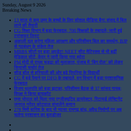
Sunday, August 9 2026
Breaking News
13 साल से कम उम्र के बच्चों के लिए सोशल मीडिया बैन! संसद में बिल
लाने की तैयारी
CG शिक्षा विभाग में बड़ा फेरबदल, 700 शिक्षकों के तबादले; जारी हुई
ट्रांसफर लिस्ट
अकाली दल करेगा महिला आरक्षण और परिसीमन बिल का समर्थन, BJP
से गठबंधन के संकेत तेज
MBBS सीटों पर बड़ा अपडेट! NEET सीट मैट्रिक्स से भी बढ़ीं
मेडिकल सीटें, केंद्र ने जारी किया नया ब्योरा
PM मोदी से राघव चड्ढा की मुलाकात, पंजाब में ‘बिग रोल’ को लेकर
सियासी चर्चाएं तेज
सीड बॉल से हरियाली की ओर बढ़े पिपरिया के विद्यार्थी
CG में बड़े पैमाने पर DFO के तबादले, वन विभाग में बड़ा प्रशासनिक
फेरबदल
विजय थलपति को बड़ा झटका, परिसीमन बैठक से 37 सांसद गायब;
विपक्ष ने किया बायकॉट
एम्स भोपाल को मिला नया एग्जीक्यूटिव डायरेक्टर, रिटायर्ड लेफ्टिनेंट
जनरल नरेंद्र कोटवाल संभालेंगे कमान
278 मिमी बारिश के बाद भी प्यासा रामगढ़ बांध, अवैध निर्माणों पर अब
चलेगा प्रशासन का बुलडोजर
Instagram
LinkedIn