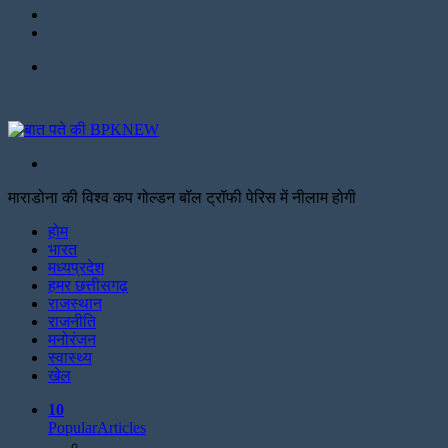
Twitter
Facebook
Menu
Search
for
माराडोना की विश्व कप गोल्डन बॉल ट्रॉफी पेरिस में नीलाम होगी
Facebook
Twitter
Print
होम
भारत
मध्यप्रदेश
हमर छत्तीसगढ़
राजस्थान
राजनीति
मनोरंजन
स्वास्थ्य
खेल
10
Popular
Articles