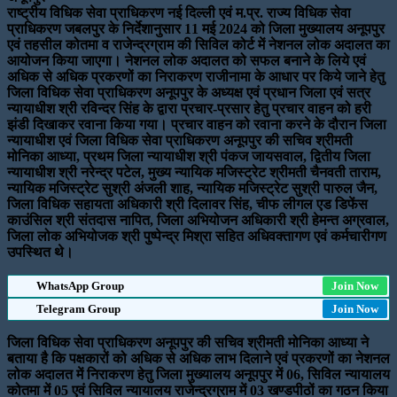
राष्ट्रीय विधिक सेवा प्राधिकरण नई दिल्ली एवं म.प्र. राज्य विधिक सेवा
प्राधिकरण जबलपुर के निर्देशानुसार 11 मई 2024 को जिला मुख्यालय अनूपपुर
एवं तहसील कोतमा व राजेन्द्रग्राम की सिविल कोर्ट में नेशनल लोक अदालत का
आयोजन किया जाएगा। नेशनल लोक अदालत को सफल बनाने के लिये एवं
अधिक से अधिक प्रकरणों का निराकरण राजीनामा के आधार पर किये जाने हेतु
जिला विधिक सेवा प्राधिकरण अनूपपुर के अध्यक्ष एवं प्रधान जिला एवं सत्र
न्यायाधीश श्री रविन्दर सिंह के द्वारा प्रचार-प्रसार हेतु प्रचार वाहन को हरी
झंडी दिखाकर रवाना किया गया। प्रचार वाहन को रवाना करने के दौरान जिला
न्यायाधीश एवं जिला विधिक सेवा प्राधिकरण अनूपपुर की सचिव श्रीमती
मोनिका आध्या, प्रथम जिला न्यायाधीश श्री पंकज जायसवाल, द्वितीय जिला
न्यायाधीश श्री नरेन्द्र पटेल, मुख्य न्यायिक मजिस्ट्रेट श्रीमती चैनवती ताराम,
न्यायिक मजिस्ट्रेट सुश्री अंजली शाह, न्यायिक मजिस्ट्रेट सुश्री पारुल जैन,
जिला विधिक सहायता अधिकारी श्री दिलावर सिंह, चीफ लीगल एड डिफेंस
काउंसिल श्री संतदास नापित, जिला अभियोजन अधिकारी श्री हेमन्त अग्रवाल,
जिला लोक अभियोजक श्री पुष्पेन्द्र मिश्रा सहित अधिवक्तागण एवं कर्मचारीगण
उपस्थित थे।
WhatsApp Group
Join Now
Telegram Group
Join Now
जिला विधिक सेवा प्राधिकरण अनूपपुर की सचिव श्रीमती मोनिका आध्या ने
बताया है कि पक्षकारों को अधिक से अधिक लाभ दिलाने एवं प्रकरणों का नेशनल
लोक अदालत में निराकरण हेतु जिला मुख्यालय अनूपपुर में 06, सिविल न्यायालय
कोतमा में 05 एवं सिविल न्यायालय राजेन्द्रग्राम में 03 खण्डपीठों का गठन किया