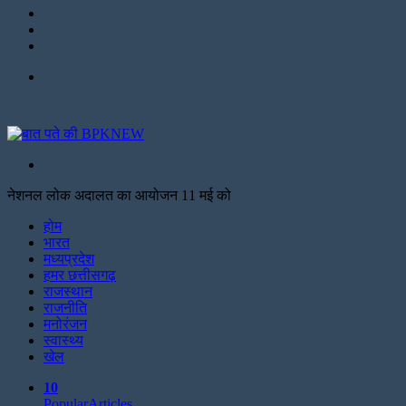
LinkedIn
Twitter
Facebook
Menu
Search
for
नेशनल लोक अदालत का आयोजन 11 मई को
Facebook
Twitter
Print
होम
भारत
मध्यप्रदेश
हमर छत्तीसगढ़
राजस्थान
राजनीति
मनोरंजन
स्वास्थ्य
खेल
10
Popular
Articles