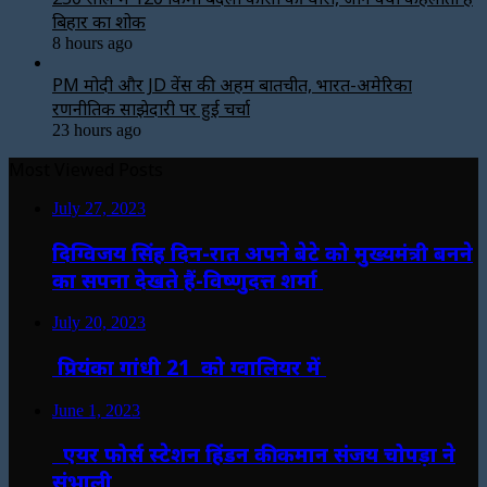
बिहार का शोक
8 hours ago
PM मोदी और JD वेंस की अहम बातचीत, भारत-अमेरिका
रणनीतिक साझेदारी पर हुई चर्चा
23 hours ago
Most Viewed Posts
July 27, 2023
दिग्विजय सिंह दिन-रात अपने बेटे को मुख्यमंत्री बनने
का सपना देखते हैं-विष्णुदत्त शर्मा
July 20, 2023
प्रियंका गांधी 21 को ग्वालियर में
June 1, 2023
एयर फोर्स स्टेशन हिंडन की कमान संजय चोपड़ा ने
संभाली