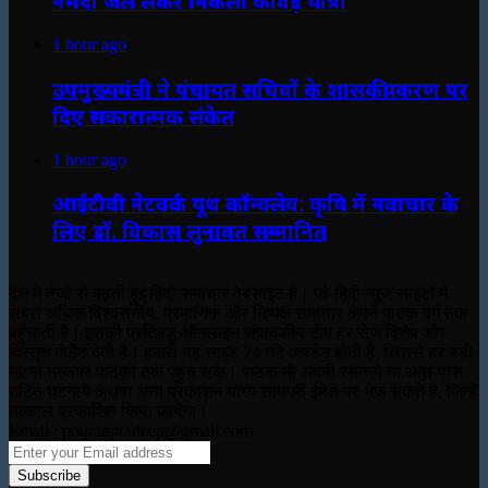
नर्मदा जल लेकर निकली कांवड़ यात्रा
1 hour ago
उपमुख्यमंत्री ने पंचायत सचिवों के शासकीयकरण पर
दिए सकारात्मक संकेत
1 hour ago
आईटीवी नेटवर्क यूथ कॉन्क्लेव: कृषि में नवाचार के
लिए डॉ. विकास लुनावत सम्मानित
देश में तेजी से बढ़ती हुई हिंदी समाचार वेबसाइट है। जो हिंदी न्यूज साइटों में
सबसे अधिक विश्वसनीय, प्रमाणिक और निष्पक्ष समाचार अपने पाठक वर्ग तक
पहुंचाती है। इसकी प्रतिबद्ध ऑनलाइन संपादकीय टीम हर रोज विशेष और
विस्तृत कंटेंट देती है। हमारी यह साइट 24 घंटे अपडेट होती है, जिससे हर बड़ी
घटना तत्काल पाठकों तक पहुंच सके। पाठक भी अपनी रचनाये या आस-पास
घटित घटनाये अथवा अन्य प्रकाशन योग्य सामग्री ईमेल पर भेज सकते है, जिन्हें
तत्काल प्रकाशित किया जायेगा !
Email : pouranpradeep@gmail.com
Enter
your