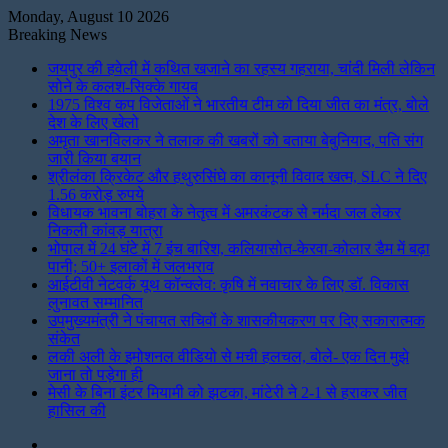
Monday, August 10 2026
Breaking News
जयपुर की हवेली में कथित खजाने का रहस्य गहराया, चांदी मिली लेकिन
सोने के कलश-सिक्के गायब
1975 विश्व कप विजेताओं ने भारतीय टीम को दिया जीत का मंत्र, बोले
देश के लिए खेलो
अमृता खानविलकर ने तलाक की खबरों को बताया बेबुनियाद, पति संग
जारी किया बयान
श्रीलंका क्रिकेट और हथुरुसिंघे का कानूनी विवाद खत्म, SLC ने दिए
1.56 करोड़ रुपये
विधायक भावना बोहरा के नेतृत्व में अमरकंटक से नर्मदा जल लेकर
निकली कांवड़ यात्रा
भोपाल में 24 घंटे में 7 इंच बारिश, कलियासोत-केरवा-कोलार डैम में बढ़ा
पानी; 50+ इलाकों में जलभराव
आईटीवी नेटवर्क यूथ कॉन्क्लेव: कृषि में नवाचार के लिए डॉ. विकास
लुनावत सम्मानित
उपमुख्यमंत्री ने पंचायत सचिवों के शासकीयकरण पर दिए सकारात्मक
संकेत
लकी अली के इमोशनल वीडियो से मची हलचल, बोले- एक दिन मुझे
जाना तो पड़ेगा ही
मेसी के बिना इंटर मियामी को झटका, मांटेरी ने 2-1 से हराकर जीत
हासिल की
Instagram