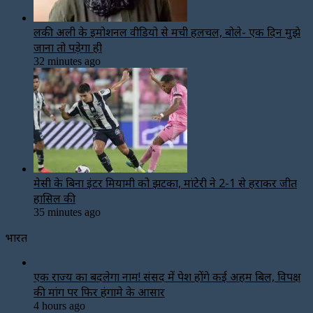
लकी अली के इमोशनल वीडियो से मची हलचल, बोले- एक दिन मुझे
जाना तो पड़ेगा ही
32 minutes ago
मेसी के बिना इंटर मियामी को झटका, मांटेरी ने 2-1 से हराकर जीत
हासिल की
35 minutes ago
भारत
एक राज्य का बदलेगा नाम! संसद में पेश होंगे कई अहम बिल, विपक्ष
की मांग पर फिर हंगामे के आसार
4 hours ago