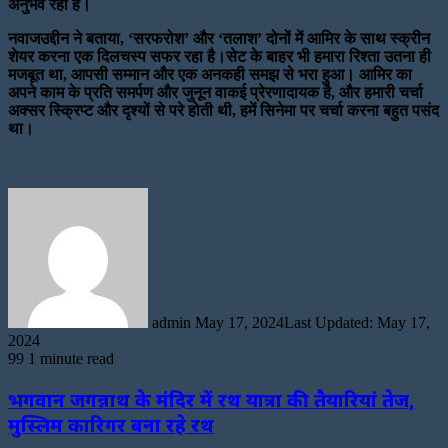
अनुभव रहा है।
नवाजउद्दीन ने बताया, ‘सरफरोश’ और ‘तलाश’ दोनों में आमिर के साथ स्क्रीन
शेयर करना एक दिलचस्प सफर रहा है।सेट के बाहर भी हमारा रिश्ता उतना ही
मजबूत था, आपसी सम्मान और एक अनकही समझ से भरा हुआ। आमिर का
अपने काम के प्रति समर्पण और जुनून वाकई प्रेरणादायक है, और हमारी चर्चा
अक्सर स्क्रिप्ट और दृश्यों से परे होती थी, हमें सिनेमा पर चर्चा करना बहुत पसंद
था।
Send
an
email
admin
May 17, 2024
Last Updated: May 17,
2024
99
1 minute read
भगवान जगन्नाथ के मंदिर में रथ यात्रा की तैयारियां तेज,
मुस्लिम कारिगर बना रहे रथ