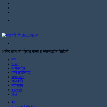
LinkedIn
Twitter
Facebook
Menu
Search
for
आमिर खान को प्रेरणा मानते हैं नवाजउद्दीन सिद्दिकी
Facebook
Twitter
Print
होम
भारत
मध्यप्रदेश
हमर छत्तीसगढ़
राजस्थान
राजनीति
मनोरंजन
स्वास्थ्य
खेल
10
Popular
Articles