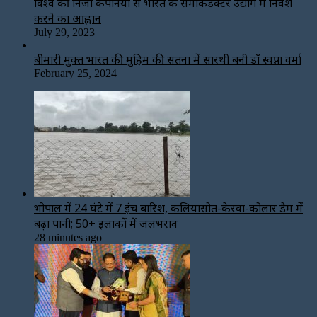
विश्‍व की निजी कंपनियों से भारत के सेमीकंडक्टर उद्योग में निवेश
करने का आह्वान
July 29, 2023
बीमारी मुक्त भारत की मुहिम की सतना में सारथी बनी डाॅ स्वप्ना वर्मा
February 25, 2024
भोपाल में 24 घंटे में 7 इंच बारिश, कलियासोत-केरवा-कोलार डैम में
बढ़ा पानी; 50+ इलाकों में जलभराव
28 minutes ago