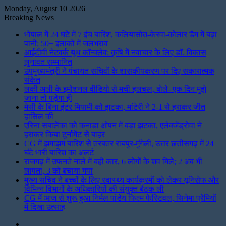
Monday, August 10 2026
Breaking News
भोपाल में 24 घंटे में 7 इंच बारिश, कलियासोत-केरवा-कोलार डैम में बढ़ा
पानी; 50+ इलाकों में जलभराव
आईटीवी नेटवर्क यूथ कॉन्क्लेव: कृषि में नवाचार के लिए डॉ. विकास
लुनावत सम्मानित
उपमुख्यमंत्री ने पंचायत सचिवों के शासकीयकरण पर दिए सकारात्मक
संकेत
लकी अली के इमोशनल वीडियो से मची हलचल, बोले- एक दिन मुझे
जाना तो पड़ेगा ही
मेसी के बिना इंटर मियामी को झटका, मांटेरी ने 2-1 से हराकर जीत
हासिल की
एरिना सबालेंका को कनाडा ओपन में बड़ा झटका, एलेक्जेंड्रोवा ने
हराकर किया टूर्नामेंट से बाहर
CG में झमाझम बारिश से तरबतर रायपुर-मुंगेली, उत्तर छत्तीसगढ़ में 24
घंटे भारी बारिश का अलर्ट
राजगढ़ में उफनते नाले में बही कार, 6 लोगों के शव मिले; 2 अब भी
लापता, 3 को बचाया गया
मुख्य सचिव ने बच्चों के लिए स्वास्थ्य कार्यक्रमों को लेकर यूनिसेफ और
विभिन्न विभागों के अधिकारियों की संयुक्त बैठक ली
CG में आज से शुरू हुआ निर्मल पांडेय फिल्म फेस्टिवल, सिनेमा प्रेमियों
में दिखा उत्साह
Instagram