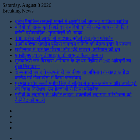
Saturday, August 8 2026
Breaking News
दुर्लभ पैंगोलिन तस्करी मामले में आरोपी की जमानत याचिका खारिज
बंदियों की समय पूर्व रिहाई दूसरे बंदियों को भी अच्छे आचरण के लिए
करेगी प्रोत्साहित : मुख्यमंत्री डॉ. यादव
138 करोड़ की लागत से नांदघाट-मुंगेली रोड होगा फोरलेन
13वीं पश्चिम क्षेत्रीय पुलिस समन्वय समिति की बैठक इंदौर में सम्पन्न
छत्तीसगढ़ में ‘हर घर तिरंगा’ और ‘वंदे मातरम्’ अभियान की धूम
एनडीएमए एवं एनडीआरएफ की संयुक्त बैठक सम्पन्न
मुख्यमंत्री जन विश्वास अभियान के प्रथम शिविर में 160 आवेदनों का
हुआ निराकरण
राज्यमंत्री पंवार ने मुख्यमंत्री जन-विश्वास अभियान के तहत खनोटा,
कानेड़ एवं गोलाखेड़ा में किया जनसंवाद
प्रमुख सचिव ऊर्जा मनीष सिंह ने सीहोर में संपर्क अभियान और उपकेंद्रों
का किया निरीक्षण, उपभोक्ताओं से लिया फीडबैक
एडीबी के सहयोग से ‘अंजोर लाइट’ तकनीकी सहायता परियोजना को
कैबिनेट की मंजूरी
Instagram
LinkedIn
Twitter
Facebook
Menu