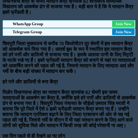
विधानसभा क्षेत्र के सेमरी मतदान केंद्र क्रमांक 82 शासकीय माध्यमिक
विद्यालय को आकर्षक ढंग से सजाया गया है। बड़ी बात ये है कि ये मतदान केंद्र
इको फ्रेंडली है।
WhatsApp Group
Join Now
Telegram Group
Join Now
शिवपुरी जिला मुख्यालय से करीब 70 किलोमीटर दूर सेमरी में इस मतदान केंद्र
को आकर्षक रूप दिया गया है। आदर्श बूथ के रूप में स्थापित इस मतदान केंद्र
को हरे पत्तों और डालियों से सजाया गया है। इसके अलावा पानी के लिए मिट्टी
के मटके रखे गए हैं। इको फ्रेंडली मतदान केंद्र को बनाने से यहां पर मतदाताओं
को आकर्षित करने की पहल की गई है, जिससे मतदान के लिए मतदाता आएं और
गर्मी के बीच बड़ी संख्या में मतदान कर सकें।
हरे पत्ते और डालियों से बना केंद्र
पिछोर विधानसभा क्षेत्र का मतदान केंद्र क्रमांक 82 सेमरी इस समय
मतदाताओं के आकर्षण का केंद्र है, क्योंकि इसे हरे पत्तों और डालियों से आकर्षक
ढंग से बनाया गया है। शिवपुरी जिला पंचायत के सीईओ उमराव सिंह मरावी ने
बताया कि पूरे जिले में ऐसे 6 इको फ्रेंडली मतदान केंद्र बनाए गए हैं। उन्होंने
बताया कि मतदान प्रतिशत बढ़ाने के लिए जिला प्रशासन की ओर से यह नई
पहल की गई है, जिससे गर्मी के दौरान में भी यहां मतदान करने के लिए आने वाले
लोगों को सुविधा मिले और मतदान में किसी तरह की कोई परेशानी ना आए।
एक दिन पहले से ही देखने आ गए लोग