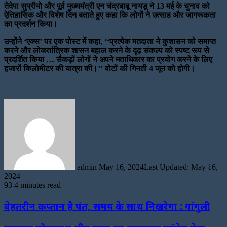
तेदेपा सुप्रीमो और पूर्व मुख्यमंत्री एन चंद्रबाबू नायडू ने 13 मई के चुनाव को
ऐतिहासिक और विशेष दिन बताते हुए कहा कि लोगों ने उत्साह और जागरूकता
का प्रदर्शन किया।
उन्होंने ‘एक्स’ पर एक पोस्ट में कहा, ‘‘प्रत्येक मतदाता ने कुशासन को समाप्त
करने और लोकतांत्रिक शासन बहाल करने के दृढ़ संकल्प को स्पष्ट रूप से
प्रदर्शित किया … सैकड़ों लोगों ने अपने मताधिकार का प्रयोग करने के लिए
हजारों किलोमीटर की यात्रा की।’’ वोटों की गिनती 4 जून को होगी।
Send
an
email
admin
May 16, 2024
Last Updated: May 16,
2024
93
4 minutes read
बेहतरीन कप्तान है पंत, समय के साथ निखरेगा : गांगुली