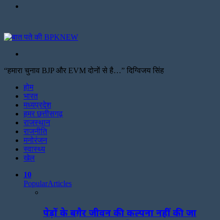
Menu
Search
for
“हमारा चुनाव BJP और EVM दोनों से है…” दिग्विजय सिंह
Facebook
Twitter
Print
होम
भारत
मध्यप्रदेश
हमर छत्तीसगढ़
राजस्थान
राजनीति
मनोरंजन
स्वास्थ्य
खेल
10
Popular
Articles
पेड़ों के बग़ैर जीवन की कल्पना नहीं की जा