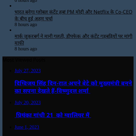
6 hours ago
भारत बनेगा ग्लोबल कंटेंट हब! PM मोदी और Netflix के Co-CEO
के बीच हुई अहम चर्चा
8 hours ago
मार्क जुकरबर्ग ने मानी गलती, डीपफेक और कंटेंट गड़बड़ियों पर मांगी
माफी
8 hours ago
Most Viewed Posts
July 27, 2023
दिग्विजय सिंह दिन-रात अपने बेटे को मुख्यमंत्री बनने
का सपना देखते हैं-विष्णुदत्त शर्मा
July 20, 2023
प्रियंका गांधी 21 को ग्वालियर में
June 1, 2023