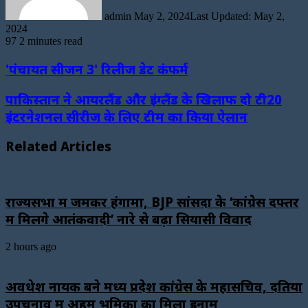
admin
May 2, 2024
Last Updated: May 2,
2024
97
2 minutes read
'पंचायत सीजन 3' रिलीज डेट कंफर्म
पाकिस्तान ने आयरलैंड और इंग्लैंड के खिलाफ दो टी20
इंटरनेशनल सीरीज के लिए टीम का किया ऐलान
Related Articles
राज्यसभा में जमकर हंगामा, BJP सांसदों के ‘कांग्रेस दफ्तर
में मिलेंगे आतंकवादी’ नारे से बढ़ा सियासी विवाद
2 hours ago
अवधेश नायक बने मध्य प्रदेश कांग्रेस के महासचिव, दतिया
उपचुनाव में अहम भूमिका का मिला इनाम