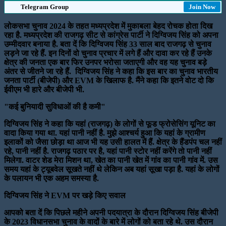
Telegram Group
Join Now
लोकसभा चुनाव 2024 के तहत मध्यप्रदेश में मुकाबला बेहद रोचक होता दिख
रहा है. मध्यप्रदेश की राजगढ़ सीट से कांग्रेस पार्टी ने दिग्विजय सिंह को अपना
उम्मीदवार बनाया है. बता दें कि दिग्विजय सिंह 33 साल बाद राजगढ़ से चुनाव
लड़ने जा रहे हैं. इन दिनों वो चुनाव प्रचार में लगे हैं और दावा कर रहे हैं उनके
क्षेत्र की जनता एक बार फिर उनपर भरोसा जताएगी और वह यह चुनाव बड़े
अंतर से जीतने जा रहे हैं. दिग्विजय सिंह ने कहा कि इस बार का चुनाव भारतीय
जनता पार्टी (बीजेपी) और EVM के खिलाफ है. मैंने कहा कि इतने वोट दो कि
ईवीएम भी हारे और बीजेपी भी.
"कई बुनियादी सुविधाओं की है कमी"
दिग्विजय सिंह ने कहा कि यहां (राजगढ़) के लोगों से फूड फ्रोसेसिंग यूनिट का
वादा किया गया था. यहां पानी नहीं है. मुझे आश्चर्य हुआ कि यहां के ग्रामीण
इलाकों को जैसा छोड़ा था आज भी यह उसी हालत में हैं. क्षेत्र के हैंडपंप चल नहीं
रहे, पानी नहीं है. राजगढ़ पठार पर है, यहां पानी स्टोर नहीं करेंगे तो पानी नहीं
मिलेगा. वाटर शेड मेरा मिशन था, खेत का पानी खेत में गांव का पानी गांव में. उस
समय यहां के ट्यूबवेल सूखते नहीं थे लेकिन अब यहां सूखा पड़ा है. यहां के लोगों
के पलायन भी एक अहम समस्या है.
दिग्विजय सिंह ने EVM पर खड़े किए सवाल
आपको बता दें कि पिछले महीने अपनी पदयात्रा के दौरान दिग्विजय सिंह बीजेपी
के 2023 विधानसभा चुनाव के वादों के बारे में लोगों को बता रहे थे. उस दौरान