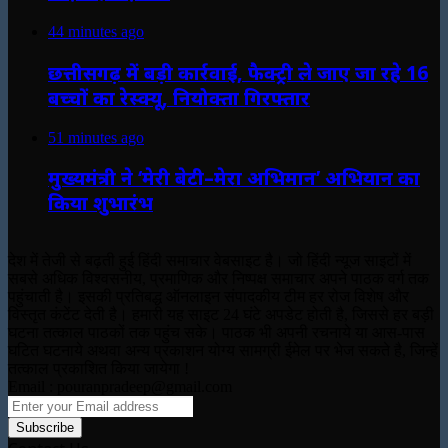
44 minutes ago
छत्तीसगढ़ में बड़ी कार्रवाई, फैक्ट्री ले जाए जा रहे 16
बच्चों का रेस्क्यू, नियोक्ता गिरफ्तार
51 minutes ago
मुख्यमंत्री ने ‘मेरी बेटी–मेरा अभिमान’ अभियान का
किया शुभारंभ
देश में तेजी से बढ़ती हुई हिंदी समाचार वेबसाइट है। जो हिंदी न्यूज साइटों में
सबसे अधिक विश्वसनीय, प्रमाणिक और निष्पक्ष समाचार अपने पाठक वर्ग तक
पहुंचाती है। इसकी प्रतिबद्ध ऑनलाइन संपादकीय टीम हर रोज विशेष और
विस्तृत कंटेंट देती है। हमारी यह साइट 24 घंटे अपडेट होती है, जिससे हर बड़ी
घटना तत्काल पाठकों तक पहुंच सके। पाठक भी अपनी रचनाये या आस-पास
घटित घटनाये अथवा अन्य प्रकाशन योग्य सामग्री ईमेल पर भेज सकते है, जिन्हें
तत्काल प्रकाशित किया जायेगा !
Email : pouranpradeep@gmail.com
Enter
your
Email