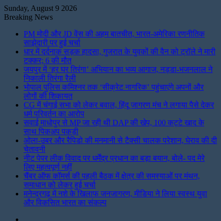
Sunday, August 9 2026
Breaking News
PM मोदी और JD वेंस की अहम बातचीत, भारत-अमेरिका रणनीतिक
साझेदारी पर हुई चर्चा
धार में दर्दनाक सड़क हादसा, गुजरात के युवकों की वैन को ट्रॉले ने मारी
टक्कर; 6 की मौत
जयपुर में ‘हर घर तिरंगा’ अभियान का भव्य आगाज, नड्डा-भजनलाल ने
निकाली तिरंगा रैली
भोपाल पुलिस कमिश्नर तक ‘सीक्रेट नागरिक’ पहुंचाएंगे अपनों और
लोगों की शिकायत
CG में चंगाई सभा को लेकर बवाल, हिंदू जागरण मंच ने लगाया पैसे देकर
धर्म परिवर्तन का आरोप
सवाई माधोपुर से MP जा रही थी DAP की खेप, 100 कट्टे खाद के
साथ पिकअप पकड़ी
ओला-उबर और रैपिडो की मनमानी से टैक्सी चालक परेशान, घेराव की दी
चेतावनी
नीट पेपर लीक विवाद पर धर्मेंद्र प्रधान का बड़ा बयान, बोले- पद मेरे
लिए महत्वपूर्ण नहीं
चैंबर ऑफ कॉमर्स की पहली बैठक में क्षेत्र की समस्याओं पर मंथन,
समाधान को लेकर हुई चर्चा
मनेन्द्रगढ़ में नशे के खिलाफ जनजागरण, मीडिया ने लिया स्वस्थ युवा
और विकसित भारत का संकल्प
Instagram