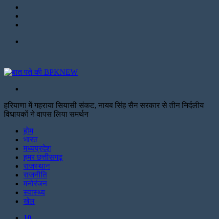
LinkedIn
Twitter
Facebook
Menu
Search
for
हरियाणा में गहराया सियासी ‌संकट, नायब सिंह सैन सरकार से तीन निर्दलीय
विधायकों ने वापस लिया समर्थन
Facebook
Twitter
Print
होम
भारत
मध्यप्रदेश
हमर छत्तीसगढ़
राजस्थान
राजनीति
मनोरंजन
स्वास्थ्य
खेल
10