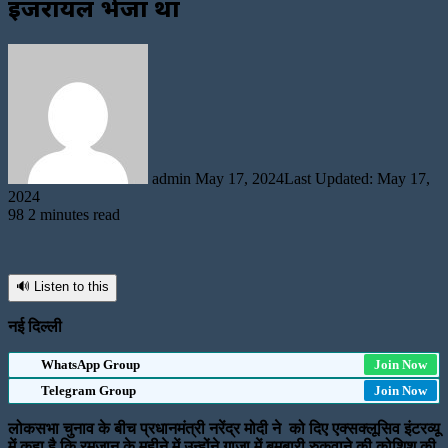
इजरायल भेजा था
Send
an
email
admin
May 17, 2024
Last Updated: May 17,
2024
98
2 minutes read
🔊 Listen to this
नई दिल्ली
WhatsApp Group
Join Now
Telegram Group
Join Now
लोकसभा चुनाव के बीच प्रधानमंत्री नरेंद्र मोदी ने को दिए एक्सक्लूसिव इंटरव्यू
में कहा है कि रमजान के महीने में उन्होंने गाजा में बमबारी रुकवाने की कोशिश की