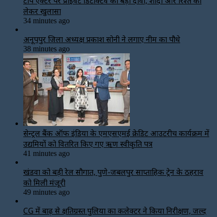
टॉप एक्टर पर प्राइवेट डिटेक्टिव का बड़ा दावा, शादी और रिश्ते को
लेकर खुलासा
34 minutes ago
अनूपपुर जिला अध्यक्ष प्रकाश सोनी ने लगाए नीम का पौधे
38 minutes ago
सेन्ट्रल बैंक ऑफ इंडिया के एमएसएमई क्रेडिट आउटरीच कार्यक्रम में
उद्यमियों को वितरित किए गए ऋण स्वीकृति पत्र
41 minutes ago
खंडवा को बड़ी रेल सौगात, पुणे-जबलपुर साप्ताहिक ट्रेन के ठहराव
को मिली मंजूरी
49 minutes ago
CG में बाढ़ से क्षतिग्रस्त पुलिया का कलेक्टर ने किया निरीक्षण, जल्द