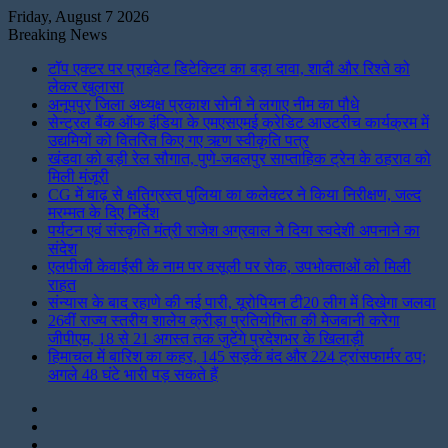
Friday, August 7 2026
Breaking News
टॉप एक्टर पर प्राइवेट डिटेक्टिव का बड़ा दावा, शादी और रिश्ते को
लेकर खुलासा
अनूपपुर जिला अध्यक्ष प्रकाश सोनी ने लगाए नीम का पौधे
सेन्ट्रल बैंक ऑफ इंडिया के एमएसएमई क्रेडिट आउटरीच कार्यक्रम में
उद्यमियों को वितरित किए गए ऋण स्वीकृति पत्र
खंडवा को बड़ी रेल सौगात, पुणे-जबलपुर साप्ताहिक ट्रेन के ठहराव को
मिली मंजूरी
CG में बाढ़ से क्षतिग्रस्त पुलिया का कलेक्टर ने किया निरीक्षण, जल्द
मरम्मत के दिए निर्देश
पर्यटन एवं संस्कृति मंत्री राजेश अग्रवाल ने दिया स्वदेशी अपनाने का
संदेश
एलपीजी केवाईसी के नाम पर वसूली पर रोक, उपभोक्ताओं को मिली
राहत
संन्यास के बाद रहाणे की नई पारी, यूरोपियन टी20 लीग में दिखेगा जलवा
26वीं राज्य स्तरीय शालेय क्रीड़ा प्रतियोगिता की मेजबानी करेगा
जीपीएम, 18 से 21 अगस्त तक जुटेंगे प्रदेशभर के खिलाड़ी
हिमाचल में बारिश का कहर, 145 सड़कें बंद और 224 ट्रांसफार्मर ठप;
अगले 48 घंटे भारी पड़ सकते हैं
Instagram
LinkedIn
Twitter