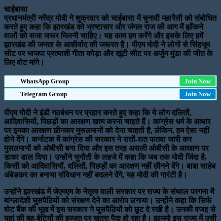
चाईबासा
प्रधानमंत्री नरेंद्र मोदी ने शुक्रवार को चाईबासा में चुनावी महारैली को संबोधित
करते हुए कहा कि झारखंड को भ्रष्टाचार और जंगल राज की आग में झोंकने
वालों को सजा जरूर मिलनी चाहिए। यह काम हम करेंगे और इसके लिए हमें
झारखंड की जनता के आशीर्वाद की जरूरत है। पीएम मोदी ने लोगों से सिंहभूम
सीट पर भाजपा प्रत्याशी गीता कोड़ा और खूंटी सीट पर अर्जुन मुंडा की जीत के
लिए वोट मांगे।
WhatsApp Group
Join Now
Telegram Group
Join Now
पीएम मोदी ने इंडी गठबंधन पर प्रहार करते हुए कहा कि ये लोग दलितों,
आदिवासियों, पिछड़ों का आरक्षण खत्म करना चाहते हैं। कांग्रेस धर्म के आधार
पर इनका आरक्षण छीनकर मुसलमानों को देना चाहती है, लेकिन, हम ऐसा नहीं
होने देंगे। कर्नाटक में कांग्रेस की सरकार ने रातों-रात फतवा जारी कर
मुसलमानों को ओबीसी बना दिया और इस तरह असली ओबीसी के आरक्षण पर
डाका डाल दिया। उन्होंने चुनौती के लहजे में कहा कि जब तक मोदी जिंदा है,
किसी को आदिवासियों, दलितों, पिछड़ों का आरक्षण नहीं छीनने देंगे। बाबा साहेब
अंबेडकर का बनाया संविधान नहीं बदलने देंगे, यह मोदी की गारंटी है।
उन्होंने झारखंड में जेएमएम के नेतृत्व वाली सरकार पर राज्य के संथाल परगना में
बांग्लादेशी घुसपैठियों को संरक्षण देने का आरोप लगाया। उन्होंने कहा कि सिर्फ
वोट बैंक की भूख में इस सरकार ने घुसपैठियों को छूट दे रखी है। उनकी वजह से
यहां की बहू-बेटियों की इज्जत पर खतरा पैदा हो रहा है। झामुमो इस राज्य में उसी