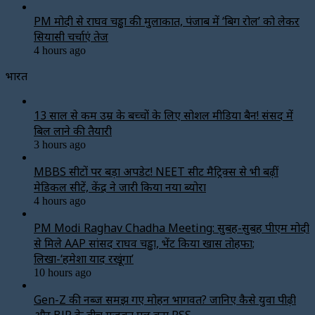
PM मोदी से राघव चड्ढा की मुलाकात, पंजाब में ‘बिग रोल’ को लेकर
सियासी चर्चाएं तेज
4 hours ago
भारत
13 साल से कम उम्र के बच्चों के लिए सोशल मीडिया बैन! संसद में
बिल लाने की तैयारी
3 hours ago
MBBS सीटों पर बड़ा अपडेट! NEET सीट मैट्रिक्स से भी बढ़ीं
मेडिकल सीटें, केंद्र ने जारी किया नया ब्योरा
4 hours ago
PM Modi Raghav Chadha Meeting: सुबह-सुबह पीएम मोदी
से मिले AAP सांसद राघव चड्ढा, भेंट किया खास तोहफा;
लिखा-‘हमेशा याद रखूंगा’
10 hours ago
Gen-Z की नब्ज समझ गए मोहन भागवत? जानिए कैसे युवा पीढ़ी
और BJP के बीच मजबूत पुल बना RSS