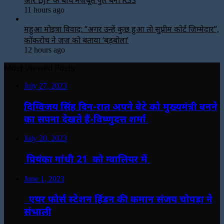
11 hours ago
महुआ मोइत्रा विवाद: “अगर उन्हें कुछ हुआ तो सुप्रीम कोर्ट जिम्मेदार”,
कॉकरोच ने जज को बताया ‘बड़बोला’
12 hours ago
Most Viewed Posts
July 27, 2023
दिग्विजय सिंह दिन-रात अपने बेटे को मुख्यमंत्री बनने
का सपना देखते हैं-विष्णुदत्त शर्मा
July 20, 2023
प्रियंका गांधी 21 को ग्वालियर में
June 1, 2023
एयर फोर्स स्टेशन हिंडन की कमान संजय चोपड़ा ने
संभाली