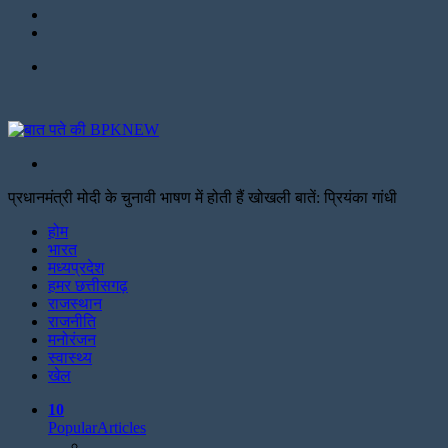
Twitter
Facebook
Menu
Search
for
प्रधानमंत्री मोदी के चुनावी भाषण में होती हैं खोखली बातें: प्रियंका गांधी
Facebook
Twitter
Print
होम
भारत
मध्यप्रदेश
हमर छत्तीसगढ़
राजस्थान
राजनीति
मनोरंजन
स्वास्थ्य
खेल
10
Popular
Articles