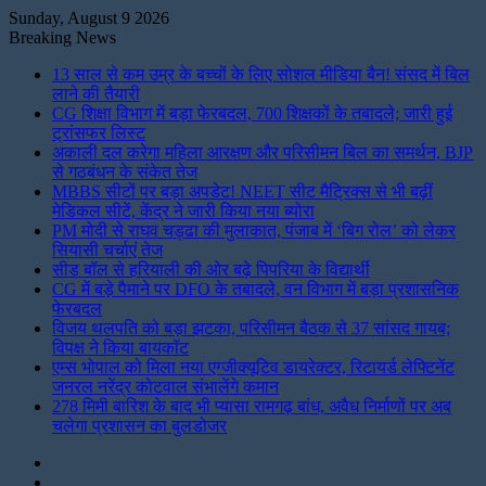
Sunday, August 9 2026
Breaking News
13 साल से कम उम्र के बच्चों के लिए सोशल मीडिया बैन! संसद में बिल
लाने की तैयारी
CG शिक्षा विभाग में बड़ा फेरबदल, 700 शिक्षकों के तबादले; जारी हुई
ट्रांसफर लिस्ट
अकाली दल करेगा महिला आरक्षण और परिसीमन बिल का समर्थन, BJP
से गठबंधन के संकेत तेज
MBBS सीटों पर बड़ा अपडेट! NEET सीट मैट्रिक्स से भी बढ़ीं
मेडिकल सीटें, केंद्र ने जारी किया नया ब्योरा
PM मोदी से राघव चड्ढा की मुलाकात, पंजाब में ‘बिग रोल’ को लेकर
सियासी चर्चाएं तेज
सीड बॉल से हरियाली की ओर बढ़े पिपरिया के विद्यार्थी
CG में बड़े पैमाने पर DFO के तबादले, वन विभाग में बड़ा प्रशासनिक
फेरबदल
विजय थलपति को बड़ा झटका, परिसीमन बैठक से 37 सांसद गायब;
विपक्ष ने किया बायकॉट
एम्स भोपाल को मिला नया एग्जीक्यूटिव डायरेक्टर, रिटायर्ड लेफ्टिनेंट
जनरल नरेंद्र कोटवाल संभालेंगे कमान
278 मिमी बारिश के बाद भी प्यासा रामगढ़ बांध, अवैध निर्माणों पर अब
चलेगा प्रशासन का बुलडोजर
Instagram
LinkedIn