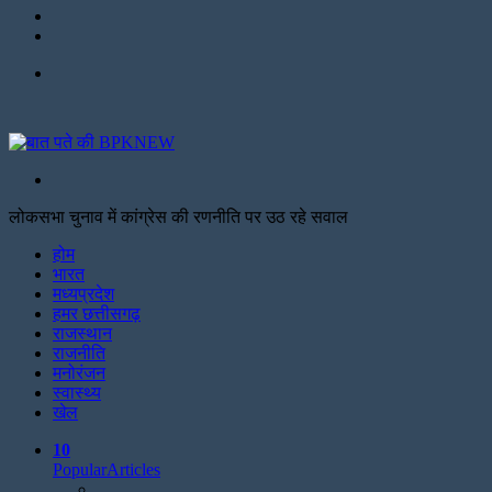
Twitter
Facebook
Menu
Search
for
लोकसभा चुनाव में कांग्रेस की रणनीति पर उठ रहे सवाल
Facebook
Twitter
Print
होम
भारत
मध्यप्रदेश
हमर छत्तीसगढ़
राजस्थान
राजनीति
मनोरंजन
स्वास्थ्य
खेल
10
Popular
Articles