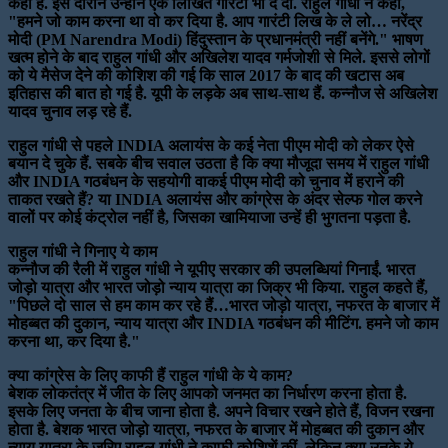
कही है. इस दौरान उन्होंने एक लिखित गारंटी भी दे दी. राहुल गांधी ने कहा,
"हमने जो काम करना था वो कर दिया है. आप गारंटी लिख के ले लो… नरेंद्र
मोदी (PM Narendra Modi) हिंदुस्तान के प्रधानमंत्री नहीं बनेंगे." भाषण
खत्म होने के बाद राहुल गांधी और अखिलेश यादव गर्मजोशी से मिले. इससे लोगों
को ये मैसेज देने की कोशिश की गई कि साल 2017 के बाद की खटास अब
इतिहास की बात हो गई है. यूपी के लड़के अब साथ-साथ हैं. कन्नौज से अखिलेश
यादव चुनाव लड़ रहे हैं.
राहुल गांधी से पहले INDIA अलायंस के कई नेता पीएम मोदी को लेकर ऐसे
बयान दे चुके हैं. सबके बीच सवाल उठता है कि क्या मौजूदा समय में राहुल गांधी
और INDIA गठबंधन के सहयोगी वाकई पीएम मोदी को चुनाव में हराने की
ताकत रखते हैं? या INDIA अलायंस और कांग्रेस के अंदर सेल्फ गोल करने
वालों पर कोई कंट्रोल नहीं है, जिसका खामियाजा उन्हें ही भुगतना पड़ता है.
राहुल गांधी ने गिनाए ये काम
कन्नौज की रैली में राहुल गांधी ने यूपीए सरकार की उपलब्धियां गिनाईं. भारत
जोड़ो यात्रा और भारत जोड़ो न्याय यात्रा का जिक्र भी किया. राहुल कहते हैं,
"पिछले दो साल से हम काम कर रहे हैं…भारत जोड़ो यात्रा, नफरत के बाजार में
मोहब्बत की दुकान, न्याय यात्रा और INDIA गठबंधन की मीटिंग. हमने जो काम
करना था, कर दिया है."
क्या कांग्रेस के लिए काफी हैं राहुल गांधी के ये काम?
बेशक लोकतंत्र में जीत के लिए आपको जनमत का निर्धारण करना होता है.
इसके लिए जनता के बीच जाना होता है. अपने विचार रखने होते हैं, विजन रखना
होता है. बेशक भारत जोड़ो यात्रा, नफरत के बाजार में मोहब्बत की दुकान और
न्याय यात्रा के जरिए राहुल गांधी ने काफी कोशिशें कीं. लेकिन क्या उनके ये