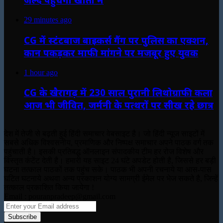
29 minutes ago
CG में स्टंटबाज बाइकर्स गैंग पर पुलिस का एक्शन,
कान पकड़कर माफी मांगने पर मजबूर हुए युवक
1 hour ago
CG के खैरागढ़ में 230 साल पुरानी लिथोग्राफी कला
आज भी जीवित, जर्मनी के पत्थरों पर सीख रहे छात्र
देश में तेजी से बढ़ती हुई हिंदी समाचार वेबसाइट है। जो हिंदी न्यूज साइटों में
सबसे अधिक विश्वसनीय, प्रमाणिक और निष्पक्ष समाचार अपने पाठक वर्ग तक
पहुंचाती है। इसकी प्रतिबद्ध ऑनलाइन संपादकीय टीम हर रोज विशेष और
विस्तृत कंटेंट देती है। हमारी यह साइट 24 घंटे अपडेट होती है, जिससे हर बड़ी
घटना तत्काल पाठकों तक पहुंच सके। पाठक भी अपनी रचनाये या आस-पास
घटित घटनाये अथवा अन्य प्रकाशन योग्य सामग्री ईमेल पर भेज सकते है, जिन्हें
तत्काल प्रकाशित किया जायेगा !
Email : pouranpradeep@gmail.com
Enter
your
Email