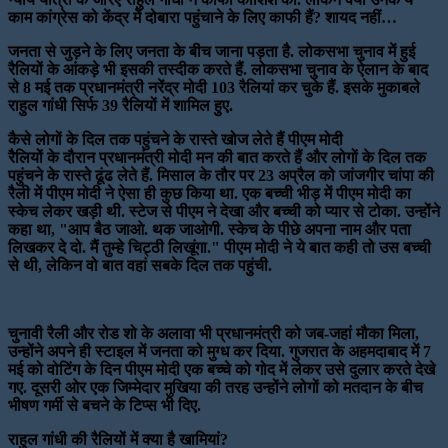
काम कांग्रेस को केंद्र में दोबारा पहुंचाने के लिए काफी हैं? शायद नहीं…
जनता से जुड़ने के लिए जनता के बीच जाना पड़ता है. लोकसभा चुनाव में हुई
रैलियों के आंकड़े भी इसकी तस्दीक करते हैं. लोकसभा चुनाव के ऐलान के बाद
से 8 मई तक प्रधानमंत्री नरेंद्र मोदी 103 रैलियां कर चुके हैं. इसके मुकाबले
राहुल गांधी सिर्फ 39 रैलियों में
शामिल हुए.
कैसे लोगों के दिल तक पहुंचने के रास्ते खोज लेते हैं पीएम मोदी
रैलियों के दौरान प्रधानमंत्री मोदी मन की बात करते हैं और लोगों के दिल तक
पहुंचने के रास्ते ढूंढ लेते हैं. मिसाल के तौर पर 23 अप्रैल को जांजगीर चांपा की
रैली में पीएम मोदी ने ऐसा ही कुछ किया था. एक बच्ची भीड़ में पीएम मोदी का
स्केच लेकर खड़ी थी. स्टेज से पीएम ने देखा और बच्ची को प्यार से टोका. उन्होंने
कहा था, "आप बैठ जाओ. थक जाओगी. स्केच के पीछे अपना नाम और पता
लिखकर दे दो. मैं तुम्हे चिट्ठी लिखूंगा." पीएम मोदी ने ये बात कही तो उस बच्ची
से थी, लेकिन वो बात वहां सबके दिल तक पहुंची.
चुनावी रैली और रोड शो के अलावा भी प्रधानमंत्री को जब-जहां मौका मिला,
उन्होंने अपने ही स्टाइल में जनता को मुग्ध कर दिया. गुजरात के अहमदाबाद में 7
मई को वोटिंग के दिन पीएम मोदी एक बच्चे को गोद में लेकर उसे दुलार करते देखे
गए. दूसरी ओर एक जिम्मेदार मुखिया की तरह उन्होंने लोगों को मतदान के बीच
भीषण गर्मी से बचने के टिप्स भी दिए.
राहुल गांधी की रैलियों में क्या है खामियां?