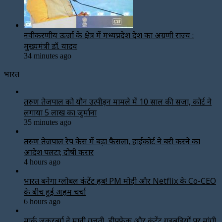
नवीकरणीय ऊर्जा के क्षेत्र में मध्यप्रदेश देश का अग्रणी राज्य :
मुख्यमंत्री डॉ. यादव
34 minutes ago
भारत
तरुण तेजपाल को यौन उत्पीड़न मामले में 10 साल की सजा, कोर्ट ने
लगाया ₹5 लाख का जुर्माना
35 minutes ago
तरुण तेजपाल रेप केस में बड़ा फैसला, हाईकोर्ट ने बरी करने का
आदेश पलटा; दोषी करार
4 hours ago
भारत बनेगा ग्लोबल कंटेंट हब! PM मोदी और Netflix के Co-CEO
के बीच हुई अहम चर्चा
6 hours ago
मार्क जुकरबर्ग ने मानी गलती, डीपफेक और कंटेंट गड़बड़ियों पर मांगी