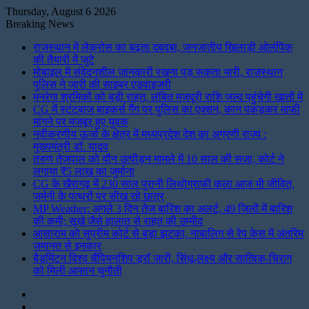
Thursday, August 6 2026
Breaking News
राजस्थान में लेक्रोस का बढ़ता दबदबा, जनजातीय खिलाड़ी ओलंपिक
की तैयारी में जुटे
मोबाइल में संवेदनशील जानकारी रखना पड़ सकता भारी, राजस्थान
पुलिस ने जारी की साइबर एडवाइजरी
मनरेगा श्रमिकों को बड़ी राहत, लंबित मजदूरी राशि जल्द पहुंचेगी खातों में
CG में स्टंटबाज बाइकर्स गैंग पर पुलिस का एक्शन, कान पकड़कर माफी
मांगने पर मजबूर हुए युवक
नवीकरणीय ऊर्जा के क्षेत्र में मध्यप्रदेश देश का अग्रणी राज्य :
मुख्यमंत्री डॉ. यादव
तरुण तेजपाल को यौन उत्पीड़न मामले में 10 साल की सजा, कोर्ट ने
लगाया ₹5 लाख का जुर्माना
CG के खैरागढ़ में 230 साल पुरानी लिथोग्राफी कला आज भी जीवित,
जर्मनी के पत्थरों पर सीख रहे छात्र
MP Weather: अगले 3 दिन तेज बारिश का अलर्ट, 49 जिलों में बारिश
की कमी; सूखे जैसे हालात से राहत की उम्मीद
आसाराम को सुप्रीम कोर्ट से बड़ा झटका, नाबालिग से रेप केस में अंतरिम
जमानत से इनकार
बैडमिंटन विश्व चैंपियनशिप ड्रॉ जारी, सिंधू-लक्ष्य और सात्विक-चिराग
को मिली आसान चुनौती
Instagram
LinkedIn