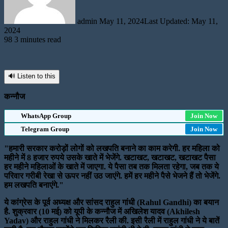
admin
May 11, 2024
Last Updated: May 11,
2024
98
3 minutes read
🔊 Listen to this
कन्नौज
WhatsApp Group
Join Now
Telegram Group
Join Now
"हमारी सरकार करोड़ों लोगों को लखपति बनाने का काम करेगी. हर महिला को
महीने में 8 हजार रुपये उसके खाते में भेजेंगे. खटाखट, खटाखट, खटाखट पैसा
हर महीने महिलाओं के खाते में जाएगा. ये पैसा तब तक मिलता रहेगा, जब तक ये
परिवार गरीबी रेखा से ऊपर नहीं उठ जाएंगे. हमें हर महीने पैसे भेजने हैं तो भेजेंगे.
हम लखपति बनाएंगे."
ये कांग्रेस के पूर्व अध्यक्ष और सांसद राहुल गांधी (Rahul Gandhi) का बयान
है. शुक्रवार (10 मई) को यूपी के कन्नौज में अखिलेश यादव (Akhilesh
Yadav) और राहुल गांधी ने मिलकर रैली की. इसी रैली में राहुल गांधी ने ये बातें