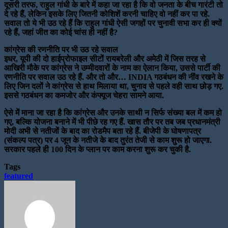
दूसरी तरफ, राहुल गांधी के बारे में कहा जा रहा है कि वो जनता के बीच गारंटी तो
दे रहे हैं, लेकिन इसके लिए जितनी कोशिशें करनी चाहिए वो नहीं कर पा रहे.
सवाल तो ये भी उठ रहे हैं कि राहुल गांधी ऐसी जगहों पर चुनावी सभा कर ही क्यों
रहे हैं, जहां जीत का कोई चांस ही नहीं है?
कांग्रेस की रणनीति पर भी उठ रहे सवाल
इधर, यूपी की दो हाईप्रोफाइल सीटों रायबरेली और अमेठी में जिस तरह से
आखिरी मौके पर कांग्रेस ने उम्मीदवारों के नाम का ऐलान किया, उससे पार्टी की
रणनीति पर सवाल उठ रहे हैं. और तो और… INDIA गठबंधन की नींव रखने के
लिए जिन दलों ने कांग्रेस से हाथ मिलाया था, चुनाव से पहले वही साथ छोड़ गए.
इससे गठबंधन का कमजोर और कंफ्यूज चेहरा सामने आया.
ऐसे में माना जा रहा है कि कांग्रेस और उनके साथी न सिर्फ संख्या बल में कम हो
गए, बल्कि योजना बनाने में भी पीछे रह गए हैं. खास तौर पर तब जब प्रधानमंत्री
मोदी अभी से नतीजों के बाद का रोडमैप बता रहे हैं. बीजेपी के घोषणापत्र
(संकल्प पत्र) पर 4 जून के नतीजे के बाद तुरंत तेजी से काम शुरू हो जाएगा.
सरकार पहले ही 100 दिन के प्लान पर काम करना शुरू कर चुकी है.
Tags
featured
Send
an
email