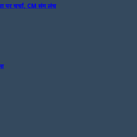
था पर चर्चा, CM संग लंच
सा