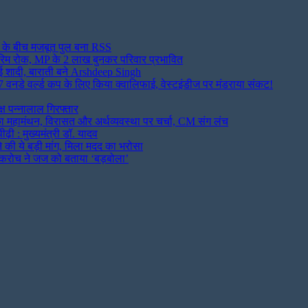
 के बीच मजबूत पुल बना RSS
ंतरिम रोक, MP के 2 लाख बुनकर परिवार प्रभावित
ुप रचाई शादी, बाराती बने Arshdeep Singh
नडे वर्ल्ड कप के लिए किया क्वालिफाई, वेस्टइंडीज पर मंडराया संकट!
ष पन्नालाल गिरफ्तार
 का महामंथन, विरासत और अर्थव्यवस्था पर चर्चा, CM संग लंच
़ी : मुख्यमंत्री डॉ. यादव
की ये बड़ी मांग, मिला मदद का भरोसा
 कॉकरोच ने जज को बताया ‘बड़बोला’