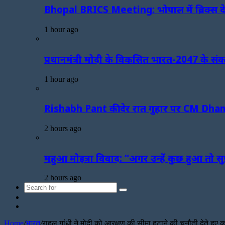
Bhopal BRICS Meeting: भोपाल में ब्रिक्स देशो
1 hour ago
प्रधानमंत्री मोदी के विकसित भारत-2047 के संकल्प
1 hour ago
Rishabh Pant की देर रात गुहार पर CM Dhami 
2 hours ago
महुआ मोइत्रा विवाद: “अगर उन्हें कुछ हुआ तो सु
2 hours ago
Search
Sidebar
for
Random
Article
Home
/
भारत
/
राहुल गांधी ने मोदी को आरक्षण की सीमा हटाने की चुनौती देते हुए क