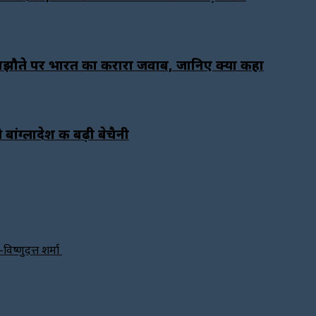
मझौते पर भारत का करारा जवाब, जानिए क्या कहा
ांग्लादेश की बढ़ी बेचैनी
विष्णुदत्त शर्मा