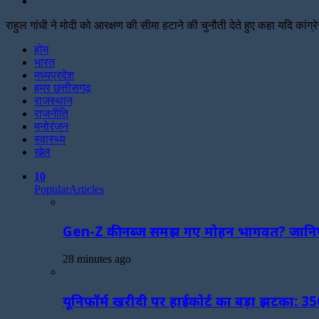
Search
for
राहुल गांधी ने मोदी को आरक्षण की सीमा हटाने की चुनौती देते हुए कहा यदि कांग्र
Facebook
Twitter
Print
होम
भारत
मध्यप्रदेश
हमर छत्तीसगढ़
राजस्थान
राजनीति
मनोरंजन
स्वास्थ्य
खेल
10
Popular
Articles
Gen-Z की नब्ज समझ गए मोहन भागवत? जानिए क
28 minutes ago
यूनिफॉर्म खरीदी पर हाईकोर्ट का बड़ा झटका: 3