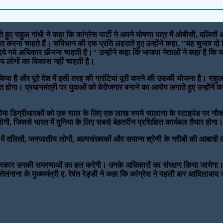
े हुए राहुल गांधी ने कहा कि कांग्रेस पार्टी ने अपने घोषणा पत्र में ओबीसी, दलित
त करना चाहते हैं। संविधान की एक प्रति लहराते हुए उन्होंने कहा, "यह चुनाव 
गये अधिकार छीनना चाहती है।" उन्होंने कहा कि भाजपा नेताओं ने कहा है कि यदि 
ीय लोगों का विकास नहीं चाहती है।
 पूरा किया है और पूरे देश में इसी तरह की गारंटियां पूरी करने की उसकी योजना है। र
त होगा। प्रधानमंत्री पर युवाओं को बेरोजगार बनाने का आरोप लगाते हुए उन्होंने कह
्लोमा डिग्रीधारकों को एक साल के लिए एक लाख रुपये सालाना के स्टाइपंड पर नौकरी
गी, जिससे भारत में दुनिया के लिए सबसे बेहतरीन प्रशिक्षित कार्यबल तैयार होगा।
ेश में दलितों, जनजातीय लोगों, अल्पसंख्यकों और समान्य श्रेणी के गरीबों की आब
सरकार उनकी समस्याओं का हल करेगी। उनके अधिकारों का संरक्षण किया जायेगा। भा
 है। तेलंगाना के मुख्यमंत्री ए. रेवंत रेड्डी ने कहा कि कांग्रेस ने पहली बार आदिला