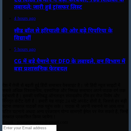
तबादले; जारी हुई ट्रांसफर लिस्ट
4 hours ago
सीड बॉल से हरियाली की ओर बढ़े पिपरिया के
विद्यार्थी
5 hours ago
CG में बड़े पैमाने पर DFO के तबादले, वन विभाग में
बड़ा प्रशासनिक फेरबदल
देश में तेजी से बढ़ती हुई हिंदी समाचार वेबसाइट है। जो हिंदी न्यूज साइटों में
सबसे अधिक विश्वसनीय, प्रमाणिक और निष्पक्ष समाचार अपने पाठक वर्ग तक
पहुंचाती है। इसकी प्रतिबद्ध ऑनलाइन संपादकीय टीम हर रोज विशेष और
विस्तृत कंटेंट देती है। हमारी यह साइट 24 घंटे अपडेट होती है, जिससे हर बड़ी
घटना तत्काल पाठकों तक पहुंच सके। पाठक भी अपनी रचनाये या आस-पास
घटित घटनाये अथवा अन्य प्रकाशन योग्य सामग्री ईमेल पर भेज सकते है, जिन्हें
तत्काल प्रकाशित किया जायेगा !
Email : pouranpradeep@gmail.com
Enter