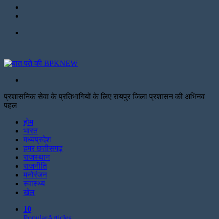
Twitter
Facebook
Menu
Search
for
प्रशासनिक सेवा के प्रतिभागियों के लिए रायपुर जिला प्रशासन की अभिनव
पहल
Facebook
Twitter
Print
होम
भारत
मध्यप्रदेश
हमर छत्तीसगढ़
राजस्थान
राजनीति
मनोरंजन
स्वास्थ्य
खेल
10
Popular
Articles