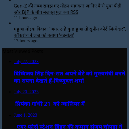
Gen-Z की नब्ज समझ गए मोहन भागवत? जानिए कैसे युवा पीढ़ी
और BJP के बीच मजबूत पुल बना RSS
11 hours ago
महुआ मोइत्रा विवाद: “अगर उन्हें कुछ हुआ तो सुप्रीम कोर्ट जिम्मेदार”,
कॉकरोच ने जज को बताया ‘बड़बोला’
13 hours ago
Most Viewed Posts
July 27, 2023
दिग्विजय सिंह दिन-रात अपने बेटे को मुख्यमंत्री बनने
का सपना देखते हैं-विष्णुदत्त शर्मा
July 20, 2023
प्रियंका गांधी 21 को ग्वालियर में
June 1, 2023
एयर फोर्स स्टेशन हिंडन की कमान संजय चोपड़ा ने