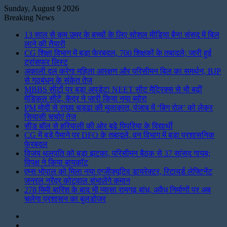
Sunday, August 9 2026
Breaking News
13 साल से कम उम्र के बच्चों के लिए सोशल मीडिया बैन! संसद में बिल
लाने की तैयारी
CG शिक्षा विभाग में बड़ा फेरबदल, 700 शिक्षकों के तबादले; जारी हुई
ट्रांसफर लिस्ट
अकाली दल करेगा महिला आरक्षण और परिसीमन बिल का समर्थन, BJP
से गठबंधन के संकेत तेज
MBBS सीटों पर बड़ा अपडेट! NEET सीट मैट्रिक्स से भी बढ़ीं
मेडिकल सीटें, केंद्र ने जारी किया नया ब्योरा
PM मोदी से राघव चड्ढा की मुलाकात, पंजाब में ‘बिग रोल’ को लेकर
सियासी चर्चाएं तेज
सीड बॉल से हरियाली की ओर बढ़े पिपरिया के विद्यार्थी
CG में बड़े पैमाने पर DFO के तबादले, वन विभाग में बड़ा प्रशासनिक
फेरबदल
विजय थलपति को बड़ा झटका, परिसीमन बैठक से 37 सांसद गायब;
विपक्ष ने किया बायकॉट
एम्स भोपाल को मिला नया एग्जीक्यूटिव डायरेक्टर, रिटायर्ड लेफ्टिनेंट
जनरल नरेंद्र कोटवाल संभालेंगे कमान
278 मिमी बारिश के बाद भी प्यासा रामगढ़ बांध, अवैध निर्माणों पर अब
चलेगा प्रशासन का बुलडोजर
Instagram
LinkedIn