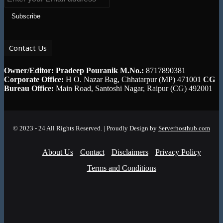
your
Email
address
Contact Us
Owner/Editor: Pradeep Pouranik
M.No.:
8717890381
Corporate Office:
H O. Nazar Bag, Chhatarpur (MP) 471001
CG
Bureau Office:
Main Road, Santoshi Nagar, Raipur (CG) 492001
© 2023 - 24 All Rights Reserved. | Proudly Design by
Serverhosthub.com
About Us
Contact
Disclaimers
Privacy Policy
Terms and Conditions
Facebook
Twitter
LinkedIn
Instagram