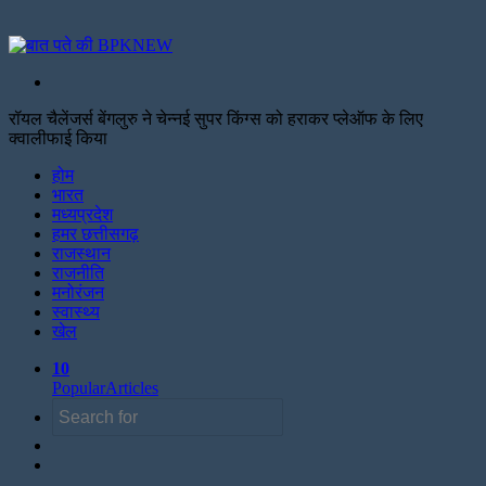
Search
for
रॉयल चैलेंजर्स बेंगलुरु ने चेन्नई सुपर किंग्स को हराकर प्लेऑफ के लिए
क्वालीफाई किया
Facebook
Twitter
Print
होम
भारत
मध्यप्रदेश
हमर छत्तीसगढ़
राजस्थान
राजनीति
मनोरंजन
स्वास्थ्य
खेल
10
Popular
Articles
Search
Sidebar
for
Random
Article