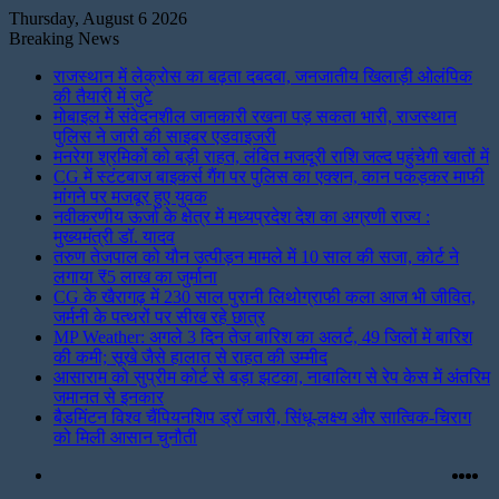
Thursday, August 6 2026
Breaking News
राजस्थान में लेक्रोस का बढ़ता दबदबा, जनजातीय खिलाड़ी ओलंपिक
की तैयारी में जुटे
मोबाइल में संवेदनशील जानकारी रखना पड़ सकता भारी, राजस्थान
पुलिस ने जारी की साइबर एडवाइजरी
मनरेगा श्रमिकों को बड़ी राहत, लंबित मजदूरी राशि जल्द पहुंचेगी खातों में
CG में स्टंटबाज बाइकर्स गैंग पर पुलिस का एक्शन, कान पकड़कर माफी
मांगने पर मजबूर हुए युवक
नवीकरणीय ऊर्जा के क्षेत्र में मध्यप्रदेश देश का अग्रणी राज्य :
मुख्यमंत्री डॉ. यादव
तरुण तेजपाल को यौन उत्पीड़न मामले में 10 साल की सजा, कोर्ट ने
लगाया ₹5 लाख का जुर्माना
CG के खैरागढ़ में 230 साल पुरानी लिथोग्राफी कला आज भी जीवित,
जर्मनी के पत्थरों पर सीख रहे छात्र
MP Weather: अगले 3 दिन तेज बारिश का अलर्ट, 49 जिलों में बारिश
की कमी; सूखे जैसे हालात से राहत की उम्मीद
आसाराम को सुप्रीम कोर्ट से बड़ा झटका, नाबालिग से रेप केस में अंतरिम
जमानत से इनकार
बैडमिंटन विश्व चैंपियनशिप ड्रॉ जारी, सिंधू-लक्ष्य और सात्विक-चिराग
को मिली आसान चुनौती
Menu
Fac
Twi
Li
I