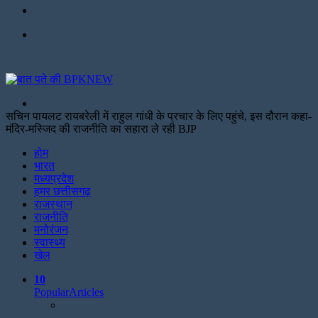
Facebook
Menu
Search
for
सचिन पायलट रायबरेली में राहुल गांधी के प्रचार के लिए पहुंचे, इस दौरान कहा-
मंदिर-मस्जिद की राजनीति का सहारा ले रही BJP
Facebook
Twitter
Print
होम
भारत
मध्यप्रदेश
हमर छत्तीसगढ़
राजस्थान
राजनीति
मनोरंजन
स्वास्थ्य
खेल
10
Popular
Articles