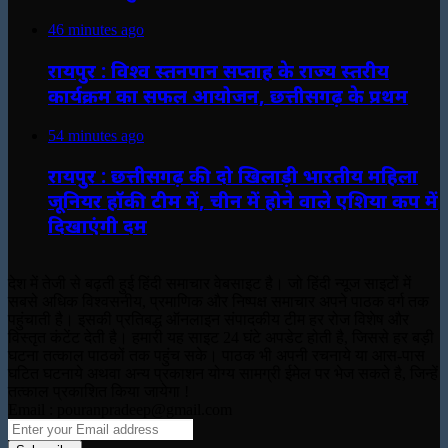
46 minutes ago
रायपुर : विश्व स्तनपान सप्ताह के राज्य स्तरीय
कार्यक्रम का सफल आयोजन, छत्तीसगढ़ के प्रथम
54 minutes ago
रायपुर : छत्तीसगढ़ की दो खिलाड़ी भारतीय महिला
जूनियर हॉकी टीम में, चीन में होने वाले एशिया कप में
दिखाएंगी दम
देश में तेजी से बढ़ती हुई हिंदी समाचार वेबसाइट है। जो हिंदी न्यूज साइटों में
सबसे अधिक विश्वसनीय, प्रमाणिक और निष्पक्ष समाचार अपने पाठक वर्ग तक
पहुंचाती है। इसकी प्रतिबद्ध ऑनलाइन संपादकीय टीम हर रोज विशेष और
विस्तृत कंटेंट देती है। हमारी यह साइट 24 घंटे अपडेट होती है, जिससे हर बड़ी
घटना तत्काल पाठकों तक पहुंच सके। पाठक भी अपनी रचनाये या आस-पास
घटित घटनाये अथवा अन्य प्रकाशन योग्य सामग्री ईमेल पर भेज सकते है, जिन्हें
तत्काल प्रकाशित किया जायेगा !
Email : pouranpradeep@gmail.com
Enter
your