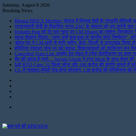
Saturday, August 8 2026
Breaking News
Bhopal BRICS Meeting: भोपाल में ब्रिक्स देशों के संस्कृति मंत्रियों
प्रधानमंत्री मोदी के विकसित भारत-2047 के संकल्प को पूरा करेगी युवा पीढ
Rishabh Pant की देर रात गुहार पर CM Dhami का एक्शन: क्रिकेटर ने 
महुआ मोइत्रा विवाद: “अगर उन्हें कुछ हुआ तो सुप्रीम कोर्ट जिम्मेदार”,
ऋषभ पंत ने CM धामी से मांगी जमीन, बोले- दिल्ली से उत्तराखंड शिफ्ट होन
इमिलिया पंचायत जांच पर उठे सवाल: शिकायतकर्ता को दरकिनार कर तैयार 
Cancelled Train List: अजमेर रेल मंडल में ट्रैक दोहरीकरण का काम जार
शेर की दहाड़ है प्यारे… Sayani Ghosh ने PM Modi के साथ शेयर की तस
MP RTO Case: 52 किलो सोना और 100 करोड़ की संपत्ति मामले में पूर्व 
CG में नांदघाट-मुंगेली रोड होगा फोरलेन, 138 करोड़ की परियोजना को मि
Instagram
LinkedIn
Twitter
Facebook
Menu