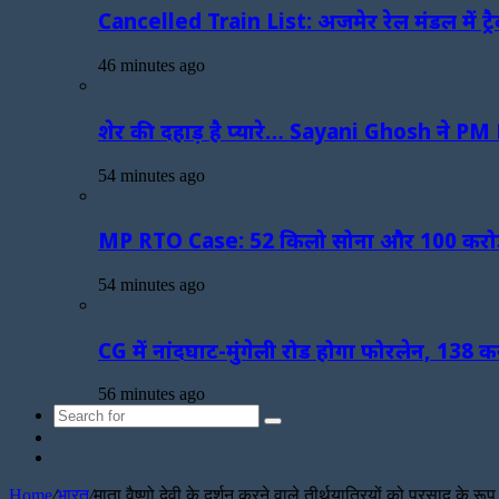
Cancelled Train List: अजमेर रेल मंडल में ट्र
46 minutes ago
शेर की दहाड़ है प्यारे… Sayani Ghosh ने PM 
54 minutes ago
MP RTO Case: 52 किलो सोना और 100 करोड़ की स
54 minutes ago
CG में नांदघाट-मुंगेली रोड होगा फोरलेन, 138 
56 minutes ago
Search
Sidebar
for
Random
Article
Home
/
भारत
/
माता वैष्णो देवी के दर्शन करने वाले तीर्थयात्रियों को प्रसाद के रूप