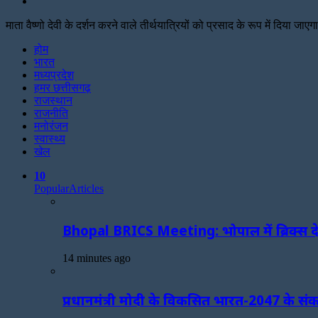
Search
for
माता वैष्णो देवी के दर्शन करने वाले तीर्थयात्रियों को प्रसाद के रूप में दिया जाएग
Facebook
Twitter
Print
होम
भारत
मध्यप्रदेश
हमर छत्तीसगढ़
राजस्थान
राजनीति
मनोरंजन
स्वास्थ्य
खेल
10
Popular
Articles
Bhopal BRICS Meeting: भोपाल में ब्रिक्स देशो
14 minutes ago
प्रधानमंत्री मोदी के विकसित भारत-2047 के संकल्प