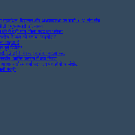
 का महामंथन, विरासत और अर्थव्यवस्था पर चर्चा, CM संग लंच
़ी : मुख्यमंत्री डॉ. यादव
की ये बड़ी मांग, मिला मदद का भरोसा
 कॉकरोच ने जज को बताया ‘बड़बोला’
ा चाहता हूं
हुई रिपोर्ट?
ी, 12 ट्रेनें निरस्त; कई का बदला रूट
्वीर, जानिए कैप्शन में क्या लिखा
आरक्षक सौरभ शर्मा पर जल्द पेश होगी चार्जशीट
ली मंजूरी