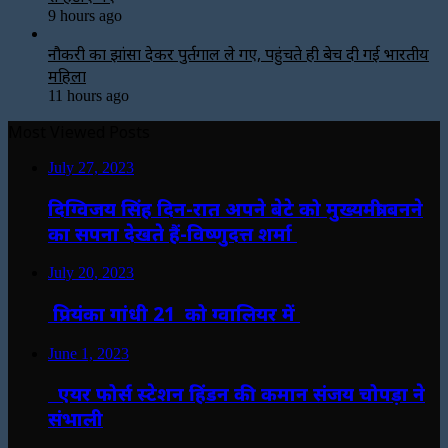
9 hours ago
नौकरी का झांसा देकर पुर्तगाल ले गए, पहुंचते ही बेच दी गई भारतीय
महिला
11 hours ago
Most Viewed Posts
July 27, 2023
दिग्विजय सिंह दिन-रात अपने बेटे को मुख्यमंत्री बनने
का सपना देखते हैं-विष्णुदत्त शर्मा
July 20, 2023
प्रियंका गांधी 21 को ग्वालियर में
June 1, 2023
एयर फोर्स स्टेशन हिंडन की कमान संजय चोपड़ा ने
संभाली