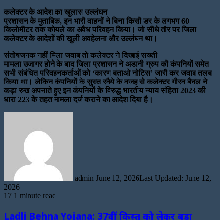
कलेक्टर के आदेश का खुलास उल्लंघन
प्रशासन के मुताबिक, इन भारी वाहनों ने बिना किसी डर के लगभग 60
किलोमीटर तक कोयले का अवैध परिवहन किया। जो सीधे तौर पर जिला
कलेक्टर के आदेशों की खुली अवहेलना और उल्लंघन था।
संतोषजनक नहीं मिला जवाब तो कलेक्टर ने दिखाई सख्ती
मामला उजागर होने के बाद जिला प्रशासन ने अडानी ग्रुप की कंपनियों समेत
सभी संबंधित परिवहनकर्ताओं को ‘कारण बताओ नोटिस’ जारी कर जवाब तलब
किया था। लेकिन कंपनियों के सुस्त रवैये के वजह से कलेक्टर गौरव बैनल ने
कड़ा रुख अपनाते हुए इन कंपनियों के विरुद्ध भारतीय न्याय संहिता 2023 की
धारा 223 के तहत मामला दर्ज कराने का आदेश दिया है।
Send
an
email
admin
June 12, 2026
Last Updated: June 12,
2026
17
1 minute read
Ladli Behna Yojana: 37वीं किस्त को लेकर बड़ा