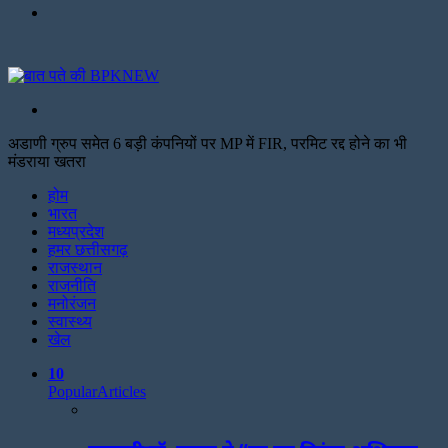
Menu
Search
for
अडाणी ग्रुप समेत 6 बड़ी कंपनियों पर MP में FIR, परमिट रद्द होने का भी
मंडराया खतरा
Facebook
Twitter
Print
होम
भारत
मध्यप्रदेश
हमर छत्तीसगढ़
राजस्थान
राजनीति
मनोरंजन
स्वास्थ्य
खेल
10
Popular
Articles