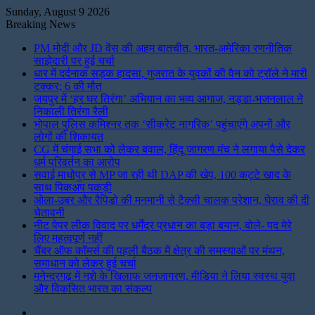
Sunday, August 9 2026
Breaking News
PM मोदी और JD वेंस की अहम बातचीत, भारत-अमेरिका रणनीतिक
साझेदारी पर हुई चर्चा
धार में दर्दनाक सड़क हादसा, गुजरात के युवकों की वैन को ट्रॉले ने मारी
टक्कर; 6 की मौत
जयपुर में ‘हर घर तिरंगा’ अभियान का भव्य आगाज, नड्डा-भजनलाल ने
निकाली तिरंगा रैली
भोपाल पुलिस कमिश्नर तक ‘सीक्रेट नागरिक’ पहुंचाएंगे अपनों और
लोगों की शिकायत
CG में चंगाई सभा को लेकर बवाल, हिंदू जागरण मंच ने लगाया पैसे देकर
धर्म परिवर्तन का आरोप
सवाई माधोपुर से MP जा रही थी DAP की खेप, 100 कट्टे खाद के
साथ पिकअप पकड़ी
ओला-उबर और रैपिडो की मनमानी से टैक्सी चालक परेशान, घेराव की दी
चेतावनी
नीट पेपर लीक विवाद पर धर्मेंद्र प्रधान का बड़ा बयान, बोले- पद मेरे
लिए महत्वपूर्ण नहीं
चैंबर ऑफ कॉमर्स की पहली बैठक में क्षेत्र की समस्याओं पर मंथन,
समाधान को लेकर हुई चर्चा
मनेन्द्रगढ़ में नशे के खिलाफ जनजागरण, मीडिया ने लिया स्वस्थ युवा
और विकसित भारत का संकल्प
Instagram