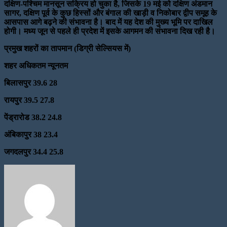
दक्षिण-पश्चिम मानसून सक्रिय हो चुका है, जिसके 19 मई को दक्षिण अंडमान
सागर, दक्षिण पूर्व के कुछ हिस्सों और बंगाल की खाड़ी व निकोबार द्वीप समूह के
आसपास आगे बढ़ने की संभावना है। बाद में यह देश की मुख्य भूमि पर दाखिल
होगी। मध्य जून से पहले ही प्रदेश में इसके आगमन की संभावना दिख रही है।
प्रमुख शहरों का तापमान (डिग्री सेल्सियस में)
शहर अधिकतम न्यूनतम
बिलासपुर 39.6 28
रायपुर 39.5 27.8
पेंड्रारोड 38.2 24.8
अंबिकापुर 38 23.4
जगदलपुर 34.4 25.8
Send
an
email