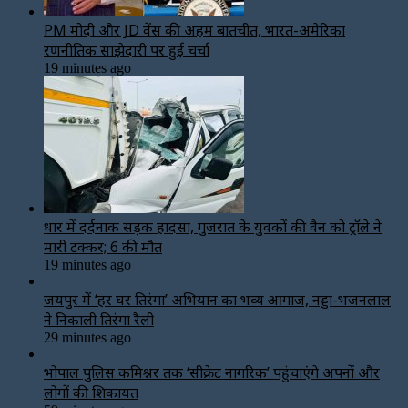
PM मोदी और JD वेंस की अहम बातचीत, भारत-अमेरिका
रणनीतिक साझेदारी पर हुई चर्चा
19 minutes ago
धार में दर्दनाक सड़क हादसा, गुजरात के युवकों की वैन को ट्रॉले ने
मारी टक्कर; 6 की मौत
19 minutes ago
जयपुर में ‘हर घर तिरंगा’ अभियान का भव्य आगाज, नड्डा-भजनलाल
ने निकाली तिरंगा रैली
29 minutes ago
भोपाल पुलिस कमिश्नर तक ‘सीक्रेट नागरिक’ पहुंचाएंगे अपनों और
लोगों की शिकायत