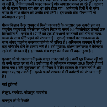
तो नहीं है, लेकिन उसकी आहट जरूर है और लगातार बादल छा रहे हैं। गुरुवार
को भी सूरज छिपता रहा और धूप-छांव होता रहा। आने वाले दिनों में भी गरज-
चमक के साथ बौछार की उम्मीद बनी रहेगी। इन सबके बीच भीषण गर्मी से
अपेक्षाकृत राहत है।
मौसम विज्ञान केंद्र रायपुर से मिली जानकारी के अनुसार, एक ऊपरी हवा का
चक्रीय चक्रवाती परिसंचरण दक्षिण बिहार के ऊपर 0.9 किलोमीटर ऊंचाई तक
विस्तारित है। प्रदेश में 17 मई को एक-दो स्थानों पर हल्की वर्षा होने या गरज-
चमक के साथ छींटे पड़ने की संभावना है। एक-दो स्थानों पर गरज-चमक के
साथ अंधड़ चलने व वज्रपात होने के भी संकेत हैं। अधिकतम तापमान में कोई
बड़ा परिवर्तन होने के आसार नहीं हैं। वर्षा मुख्यतः दक्षिण छत्तीसगढ़ में केन्द्रित
रहने की संभावना है। इन सबके बीच शहर का मौसम भी बदला हुआ है।
गुरुवार को भी आसमान में हल्के बादल नजर आते रहे। कभी धूप निकल रही थी
तो कभी बादल छा रहे थे। इसी वजह से अधिकतम तापमान 39.6 डिग्री ही दर्ज
किया गया। वहीं शुक्रवार को भी मौसम में विशेष बदलाव के संकेत नहीं हैं और
बादल छाए रह सकते हैं। इसके चलते तापमान में भी बढ़ोतरी की संभावना नहीं
है।
यहां हुई वर्षा
लैलुंगा, घरघोड़ा, सीतापुर, कटघोरा
मानसून की ये स्थिति