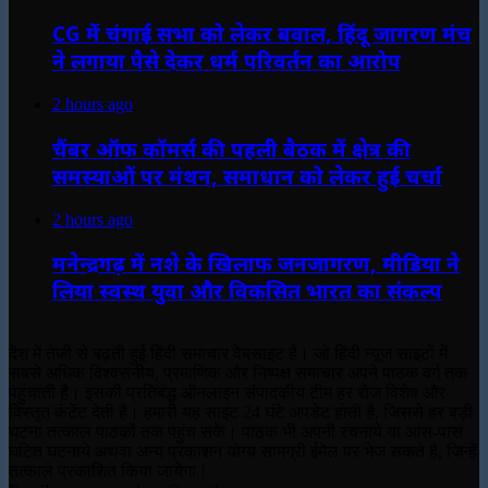
CG में चंगाई सभा को लेकर बवाल, हिंदू जागरण मंच
ने लगाया पैसे देकर धर्म परिवर्तन का आरोप
2 hours ago
चैंबर ऑफ कॉमर्स की पहली बैठक में क्षेत्र की
समस्याओं पर मंथन, समाधान को लेकर हुई चर्चा
2 hours ago
मनेन्द्रगढ़ में नशे के खिलाफ जनजागरण, मीडिया ने
लिया स्वस्थ युवा और विकसित भारत का संकल्प
देश में तेजी से बढ़ती हुई हिंदी समाचार वेबसाइट है। जो हिंदी न्यूज साइटों में
सबसे अधिक विश्वसनीय, प्रमाणिक और निष्पक्ष समाचार अपने पाठक वर्ग तक
पहुंचाती है। इसकी प्रतिबद्ध ऑनलाइन संपादकीय टीम हर रोज विशेष और
विस्तृत कंटेंट देती है। हमारी यह साइट 24 घंटे अपडेट होती है, जिससे हर बड़ी
घटना तत्काल पाठकों तक पहुंच सके। पाठक भी अपनी रचनाये या आस-पास
घटित घटनाये अथवा अन्य प्रकाशन योग्य सामग्री ईमेल पर भेज सकते है, जिन्हें
तत्काल प्रकाशित किया जायेगा !