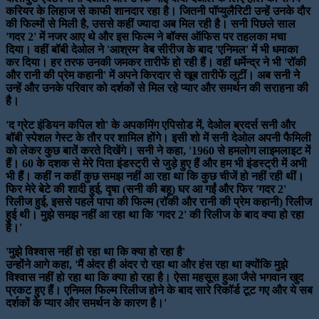
करियर के लिहाज से काफी शानदार रहा है। जितनी पॉप्युलैरिटी उन्हें उनके दौर
की फिल्मों से मिली है, उससे कहीं ज्यादा अब मिल रही है। सनी पिछले साल
'गदर 2' में नजर आए थे और इस फिल्म ने बॉक्स ऑफिस पर तहलका मचा
दिया। वहीं बॉबी देओल ने 'आश्रम' वेब सीरीज के बाद 'एनिमल' में भी धमाका
कर दिया। हर तरफ उनकी जमकर तारीफें हो रही हैं। वहीं धर्मेन्द्र ने भी 'रॉकी
और रानी की प्रेम कहानी' में अपने किरदार से खूब तारीफें लूटीं। अब सनी ने
उन्हें और उनके परिवार को दर्शकों से मिल रहे प्यार और समर्थन की सराहना की
है।
'द ग्रेट इंडियन कपिल शो' के अपकमिंग एपिसोड में, देओल ब्रदर्स सनी और
बॉबी स्पेशल गेस्ट के तौर पर शामिल होंगे। इसी शो में सनी देओल अपनी फैमिली
को लेकर कुछ बातें करते दिखेंगे। सनी ने कहा, '1960 से हमलोग लाइमलाइट में
हैं। 60 के दशक से मेरे पिता इंडस्ट्री से जुड़े हुए हैं और हम भी इंडस्ट्री में अभी
भी हैं। कहीं न कहीं कुछ समझ नहीं आ रहा था कि कुछ चीजें हो नहीं रही थीं।
फिर मेरे बेटे की शादी हुई, दृषा (सनी की बहू) घर आ गईं और फिर 'गदर 2'
रिलीज हुई, इससे पहले पापा की फिल्म (रॉकी और रानी की प्रेम कहानी) रिलीज
हुई थी। मुझे समझ नहीं आ रहा था कि 'गदर 2' की रिलीज के बाद क्या हो रहा
है।'
'मुझे विश्वास नहीं हो रहा था कि क्या हो रहा है'
उन्होंने आगे कहा, 'मैं अंदर ही अंदर रो रहा था और हंस रहा था क्योंकि मुझे
विश्वास नहीं हो रहा था कि क्या हो रहा है। ऐसा महसूस हुआ जैसे भगवान खुद
प्रकट हुए हैं। एनिमल फिल्म रिलीज होने के बाद सारे रिकॉर्ड टूट गए और ये सब
दर्शकों के प्यार और समर्थन के कारण है।'