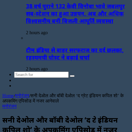
38 वर्ष पुराने 132 केवी विनोबा भावे जबलपुर
सब-स्टेशन का हुआ उन्नयन, अब और अधिक
विश्वसनीय बनी बिजली आपूर्ति व्यवस्था
2 hours ago
टीम इंडिया से बाहर सरफराज का दर्द छलका,
रहस्यमयी पोस्ट ने बढ़ाई चर्चा
2 hours ago
Search
Sidebar
for
Random
Article
Home
/
मनोरंजन
/
सनी देओल और बॉबी देओल ‘द ग्रेट इंडियन कपिल शो’ के
अपकमिंग एपिसोड में नजर आनेवाले
मनोरंजन
सनी देओल और बॉबी देओल ‘द ग्रेट इंडियन
कपिल शो’ के अपकमिंग एपिसोड में नजर