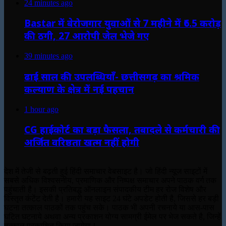
24 minutes ago
Bastar में बेरोजगार युवाओं से 7 महीने में ₹6.5 करोड़
की ठगी, 27 आरोपी जेल भेजे गए
39 minutes ago
ढाई साल की उपलब्धियाँ- छत्तीसगढ़ का श्रमिक
कल्याण के क्षेत्र में नई पहचान
1 hour ago
CG हाईकोर्ट का बड़ा फैसला, तबादले से कर्मचारी की
अर्जित वरिष्ठता खत्म नहीं होगी
देश में तेजी से बढ़ती हुई हिंदी समाचार वेबसाइट है। जो हिंदी न्यूज साइटों में
सबसे अधिक विश्वसनीय, प्रमाणिक और निष्पक्ष समाचार अपने पाठक वर्ग तक
पहुंचाती है। इसकी प्रतिबद्ध ऑनलाइन संपादकीय टीम हर रोज विशेष और
विस्तृत कंटेंट देती है। हमारी यह साइट 24 घंटे अपडेट होती है, जिससे हर बड़ी
घटना तत्काल पाठकों तक पहुंच सके। पाठक भी अपनी रचनाये या आस-पास
घटित घटनाये अथवा अन्य प्रकाशन योग्य सामग्री ईमेल पर भेज सकते है, जिन्हें
तत्काल प्रकाशित किया जायेगा !