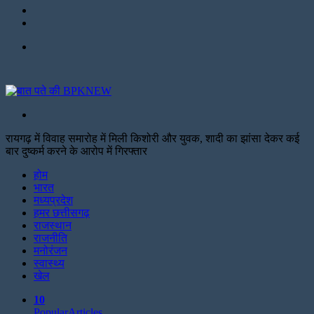
Twitter
Facebook
Menu
Search
for
रायगढ़ में विवाह समारोह में मिली किशोरी और युवक, शादी का झांसा देकर कई
बार दुष्कर्म करने के आरोप में गिरफ्तार
Facebook
Twitter
Print
होम
भारत
मध्यप्रदेश
हमर छत्तीसगढ़
राजस्थान
राजनीति
मनोरंजन
स्वास्थ्य
खेल
10
Popular
Articles