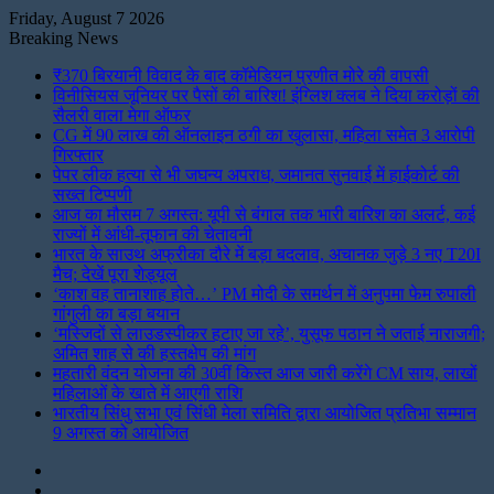
Friday, August 7 2026
Breaking News
₹370 बिरयानी विवाद के बाद कॉमेडियन प्रणीत मोरे की वापसी
विनीसियस जूनियर पर पैसों की बारिश! इंग्लिश क्लब ने दिया करोड़ों की
सैलरी वाला मेगा ऑफर
CG में 90 लाख की ऑनलाइन ठगी का खुलासा, महिला समेत 3 आरोपी
गिरफ्तार
पेपर लीक हत्या से भी जघन्य अपराध, जमानत सुनवाई में हाईकोर्ट की
सख्त टिप्पणी
आज का मौसम 7 अगस्त: यूपी से बंगाल तक भारी बारिश का अलर्ट, कई
राज्यों में आंधी-तूफान की चेतावनी
भारत के साउथ अफ्रीका दौरे में बड़ा बदलाव, अचानक जुड़े 3 नए T20I
मैच; देखें पूरा शेड्यूल
‘काश वह तानाशाह होते…’ PM मोदी के समर्थन में अनुपमा फेम रुपाली
गांगुली का बड़ा बयान
‘मस्जिदों से लाउडस्पीकर हटाए जा रहे’, युसूफ पठान ने जताई नाराजगी;
अमित शाह से की हस्तक्षेप की मांग
महतारी वंदन योजना की 30वीं किस्त आज जारी करेंगे CM साय, लाखों
महिलाओं के खाते में आएगी राशि
भारतीय सिंधु सभा एवं सिंधी मेला समिति द्वारा आयोजित प्रतिभा सम्मान
9 अगस्त को आयोजित
Instagram
LinkedIn