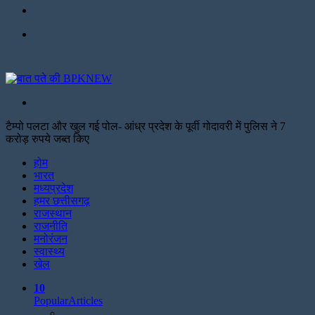
Facebook
Menu
Search
for
टैम्पो पलटा और खुल गई पोल- आंध्र प्रदेश के पूर्वी गोदावरी में पुलिस ने 7
करोड़ रुपये जब्त किए
Facebook
Twitter
Print
होम
भारत
मध्यप्रदेश
हमर छत्तीसगढ़
राजस्थान
राजनीति
मनोरंजन
स्वास्थ्य
खेल
10
Popular
Articles