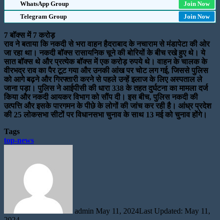
WhatsApp Group
Join Now
Telegram Group
Join Now
7 बॉक्स में 7 करोड़
राव ने बताया कि नकदी से भरा वाहन हैदराबाद के नचाराम से मंडापेटा की ओर
जा रहा था। नकदी बॉक्स रासायनिक चूने की बोरियों के बीच रखे हुए थे। ये
सात बॉक्स थे और प्रत्येक बॉक्स में एक करोड़ रुपये थे। वाहन के चालक के
वीरभद्र राव का पैर टूट गया और उनकी आंख पर चोट लग गई, जिससे पुलिस
को आगे बढ़ने और गिरफ्तारी करने से पहले उन्हें इलाज के लिए अस्पताल ले
जाना पड़ा। पुलिस ने आईपीसी की धारा 338 के तहत दुर्घटना का मामला दर्ज
किया और नकदी आयकर विभाग को सौंप दी। इस बीच, पुलिस नकदी की
उत्पत्ति और इसके पारगमन के पीछे के लोगों की जांच कर रही है। आंध्र प्रदेश
की 25 लोकसभा सीटों पर विधानसभा चुनाव के साथ 13 मई को चुनाव होंगे।
Tags
top-news
Send
an
email
admin
May 11, 2024
Last Updated: May 11,
2024