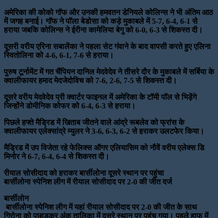
अमेरिका की कोको गॉफ और उनकी हमवतन डेनियले कोलिन्स ने भी अंतिम आठ
में जगह बनाई। गॉफ ने पॉला बेडोसा को कड़े मुकाबले में 5-7, 6-4, 6-1 से
हराया जबकि कोलिन्स ने ईरीना कामेलिया बेगु को 6-0, 6-3 से शिकस्त दी।
दूसरी वरीय एरिना सबालेंका ने पहला सेट गंवाने के बाद वापसी करते हुए एलिना
स्वितोलिना को 4-6, 6-1, 7-6 से हराया।
पुरुष टूर्नामेंट में गत चैंपियन दानिल मेदवेदेव ने तीसरे दौर के मुकाबले में सर्बिया के
क्वालीफायर हमाद मेदजेदोविच को 7-6, 2-6, 7-5 से शिकस्त दी।
दूसरे वरीय मेदवेदेव प्री क्वार्टर फाइनल में अमेरिका के टॉमी पॉल से भिड़ेंगे
जिन्होंने डोमीनिक कोफर को 6-4, 6-3 से हराया।
पिछले हफ्ते मैड्रिड में खिताब जीतने वाले आंद्रे रूबलेव को फ्रांस के
क्वालीफायर एलेक्सांद्रे म्युलर ने 3-6, 6-3, 6-2 से हराकर उलटफेर किया।
मैड्रिड में उप विजेता रहे फेलिक्स ऑगर एलियासिम को नौवें वरीय एलेक्स डि
मिनोर ने 6-7, 6-4, 6-4 से शिकस्त दी।
रीयाल सोसीदाद को हराकर बार्सीलोना दूसरे स्थान पर पहुंचा
बार्सीलोना स्पेनिश लीग में रीयाल सोसीदाद पर 2-0 की जीत दर्ज
बार्सीलोन
बार्सीलोना स्पेनिश लीग में यहां रीयाल सोसीदाद पर 2-0 की जीत के साथ
गिरोना को पछाड़कर अंक तालिका में दूसरे स्थान पर पहुंच गया। पहले हाफ में