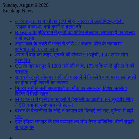
Sunday, August 9 2026
Breaking News
जर्जर सड़क पर बच्ची का CM मोहन यादव को अल्टीमेटम, बोली-
‘सड़क बनवाओ, वर्ना कुर्सी से हटवा देंगे’
Bilaspur के मुक्तिधाम में कुत्तों का अंतिम संस्कार, लापरवाही पर टास्क
कर्मी हटाया
अरुणाचल के नक्शे में भारत ने जोड़े 27 स्थान, चीन के नामकरण
अभियान को करारा जवाब
असम में बाढ़ का कहर, मृतकों की संख्या 99 पहुंची, 1.47 लाख लोग
प्रभावित
CG के नारायणपुर में 1200 घरों की जांच, 173 संदिग्धों से पुलिस ने की
पूछताछ
सावन के दूसरे सोमवार चांदी की पालकी में निकलेंगे बाबा महाकाल, हाथी
पर होगा शाही सवारी का स्वरूप
भितरवार में बिजली समस्याओं का मौके पर समाधान, विशेष जनसेवा
शिविर में मिली राहत
MP PWD में प्रमोशन फाइलों में हेराफेरी का आरोप, PS सुखवीर सिंह
ने SO दयानंद उपाध्याय को हटाया
बस्तर के बैलाडीला के लोहे ने जापान को दिखाई नई राह, दुनिया में बढ़ी
धाक
एयर इंडिया फ्लाइट के एक पायलट का डोप टेस्ट पॉजिटिव, दोनों ड्यूटी
से हटाए गए
Instagram