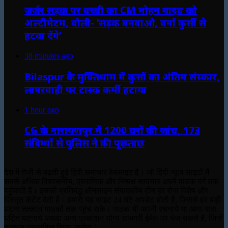
जर्जर सड़क पर बच्ची का CM मोहन यादव को
अल्टीमेटम, बोली- ‘सड़क बनवाओ, वर्ना कुर्सी से
हटवा देंगे’
38 minutes ago
Bilaspur के मुक्तिधाम में कुत्तों का अंतिम संस्कार,
लापरवाही पर टास्क कर्मी हटाया
1 hour ago
CG के नारायणपुर में 1200 घरों की जांच, 173
संदिग्धों से पुलिस ने की पूछताछ
देश में तेजी से बढ़ती हुई हिंदी समाचार वेबसाइट है। जो हिंदी न्यूज साइटों में
सबसे अधिक विश्वसनीय, प्रमाणिक और निष्पक्ष समाचार अपने पाठक वर्ग तक
पहुंचाती है। इसकी प्रतिबद्ध ऑनलाइन संपादकीय टीम हर रोज विशेष और
विस्तृत कंटेंट देती है। हमारी यह साइट 24 घंटे अपडेट होती है, जिससे हर बड़ी
घटना तत्काल पाठकों तक पहुंच सके। पाठक भी अपनी रचनाये या आस-पास
घटित घटनाये अथवा अन्य प्रकाशन योग्य सामग्री ईमेल पर भेज सकते है, जिन्हें
तत्काल प्रकाशित किया जायेगा !