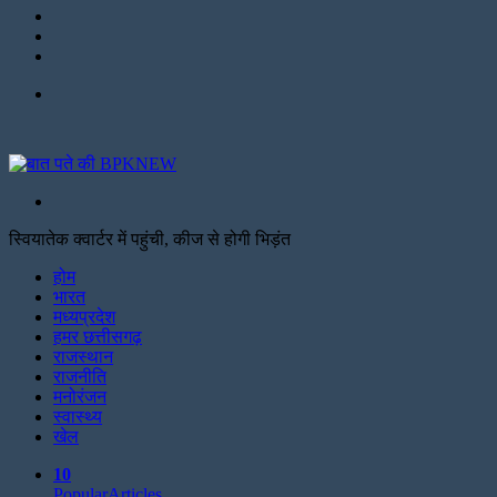
LinkedIn
Twitter
Facebook
Menu
Search
for
स्वियातेक क्वार्टर में पहुंची, कीज से होगी भिड़ंत
Facebook
Twitter
Print
होम
भारत
मध्यप्रदेश
हमर छत्तीसगढ़
राजस्थान
राजनीति
मनोरंजन
स्वास्थ्य
खेल
10
Popular
Articles