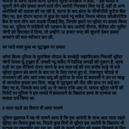
भोपाल के अरेरा हिल्स थाना प्रभारी सुरेश फरखाले ने कहा, '' इस मामले में
सुपारी लेने और हमला करने वाले तीन आरोपी गिरफ्तार किए गए हैं. वहीं दो अन्य
आरोपियों की तलाश की जा रही है. घटना के बाद क्षेत्र के सीसीटीवी फुटेज चैक
किए गए. इस दौरान घटना से कुछ देर पहले न्यू मार्केट स्थित भोपाल कोऑपरेटिव
बैंक के पास तीन-चार लड़के दिखाई दिए, जिनके इशारे पर भूपेंद्र पर हमला किया
गया था. पुलिस ने संदेहियों की पहचान के बाद आरोपी दीपांश, शैलेंद्र और सुमित
जोगी को हिरासत में लिया, तो उन्होंने 50 हजार रुपए की सुपारी देकर हमला
करवाने की बात स्वीकार कर ली.
घर जाते वक्त हुआ था यूट्यूबर पर हमला
अरेरा हिल्स पुलिस के मुताबिक भोपाल के बरखेड़ी जहांगीराबाद निवासी भूपेंद्र
जोगी फेमस यू-ट्यूबर हैं. उनकी न्यू मार्केट में रेडीमेड कपड़ों की दुकान है. ध्रुव
राठी पर एक वीडियो पोस्ट करने के बाद सात मई की रात करीब साढ़े नौ बजे
भूपेंद्र दुकान बंद करने के बाद घर के लिए रवाना हुए थे. रोशनपुरा चौराहे से
राजभवन की ओर जाते वक्त बापू की कुटिया के पास दो बदमाशों ने उन पर चाकू
से जानलेवा हमला कर दिया. चाकू से यूट्यूबर की पीठ और हाथ पर कई वार
किए गए थे, जिसके बाद उन्हें 40 से ज्यादा टांके आए थे. घायल भूपेंद्र जोगी की
रिपोर्ट पर पुलिस ने इस मामले में हमलावरों के खिलाफ हत्या के प्रयास का
मामला दर्ज किया था.
8 साल पहले का विवाद भी आया सामने
पुलिस पूछताछ में यह भी सामने आया है कि एक आरोपी के साथ आठ साल पहले
भूपेंद्र का विवाद हुआ था. पिछले कुछ दिनों से भूपेंद्र इस आरोपी के खिलाफ भी
यूट्यूब पर दुष्प्रचार कर रहा था. इसी के चलते भूपेंद्र को सबक सिखाने के लिए