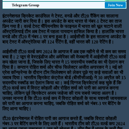
Telegram Group
Join Now
इंटरनेशनल क्रिकेट काउंसिल ने टेस्ट, वनडे और टी20 रैंकिंग का सालाना
अपडेट जारी कर दिया है। इस अपडेट के बाद भारत से नंबर-1 टेस्ट का ताज
छिन गया है। वर्ल्ड टेस्ट चैंपियनशिप के फाइनल में भारत को धूल चटाने वाली
ऑस्ट्रेलियाई टीम अब टेस्ट में पहला पायदान हासिल किया है। हालांकि भारत
वनडे और टी20 में नंबर-1 पर बना हुआ है। आईसीसी के इस सालाना अपडेट के
बाद टेस्ट में ऑस्ट्रेलिया की 124 रेटिंग है, वहीं भारत की 120 रेटिंग है।
आईसीसी टी20 वर्ल्ड कप 2024 के आगाज में अब एक महीने से भी कम का समय
बचा है। 2 जून से वेस्टइंडीज और अमेरिका की मेजबानी में आईसीसी टी20 वर्ल्ड
कप खेला जाना है, जिसके लिए भारत ने 15 सदस्यीय स्क्वॉड का भी ऐलान कर
दिया है। कप्तान रोहित शर्मा और चीफ सिलेक्टर अजीत अगारकर ने 1 मई को
प्रेस कॉन्फ्रेन्स के दौरान टीम सिलेक्शन को लेकर पूछे गए कड़े सवालों का भी
जवाब दिया। भारतीय क्रिकेट कंट्रोल बोर्ड (बीसीसीआई) ने 30 अप्रैल को 15
सदस्यीय स्क्वॉड का ऐलान किया था। कई दिग्गज क्रिकेटर्स कह चुके हैं कि
टी20 वर्ल्ड कप में विराट कोहली और रोहित शर्मा को पारी का आगाज करना
चाहिए, लेकिन पूर्व क्रिकेटर अजय जडेजा की राय सबसे ज्यादा अलग है।
उनका मानना है कि टी20 वर्ल्ड कप में विराट कोहली के साथ यशस्वी जायसवाल
को पारी का आगाज करना चाहिए, जबकि रोहित शर्मा को नंबर-3 पर बैटिंग के
लिए आना चाहिए।
टी20 इंटरनेशनल में रोहित पारी का आगाज करते हैं, जबकि विराट कोहली
नंबर-3 पर बैटिंग करने के लिए आते हैं। भारतीय टीम को टी20 वर्ल्ड कप 2024
का अपना पहला मुकाबला 5 जून को खेलना है। लीग मैच में भारत के सभी मैच