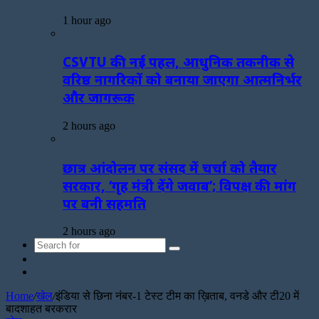
1 hour ago
CSVTU की नई पहल, आधुनिक तकनीक से
वरिष्ठ नागरिकों को बनाया जाएगा आत्मनिर्भर
और जागरूक
2 hours ago
छात्र आंदोलन पर संसद में चर्चा को तैयार
सरकार, ‘गृह मंत्री देंगे जवाब’; विपक्ष की मांग
पर बनी सहमति
2 hours ago
Search
Sidebar
for
Random
Article
Home
/
खेल
/
इंडिया से छिना नंबर-1 टेस्ट टीम का ख़िताब, वनडे और टी20 में
बादशाहत बरकरार