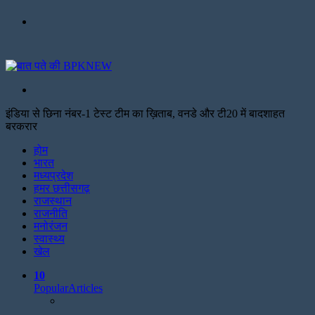
Menu
Search
for
इंडिया से छिना नंबर-1 टेस्ट टीम का ख़िताब, वनडे और टी20 में बादशाहत
बरकरार
Facebook
Twitter
Print
होम
भारत
मध्यप्रदेश
हमर छत्तीसगढ़
राजस्थान
राजनीति
मनोरंजन
स्वास्थ्य
खेल
10
Popular
Articles