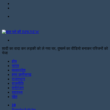
Twitter
Facebook
Menu
Search
for
शादी का वादा कर लड़की को ले गया घर, दुष्कर्म का वीडियो बनाकर परिजनों को
भेजा
Facebook
Twitter
Print
होम
भारत
मध्यप्रदेश
हमर छत्तीसगढ़
राजस्थान
राजनीति
मनोरंजन
स्वास्थ्य
खेल
10
Popular
Articles