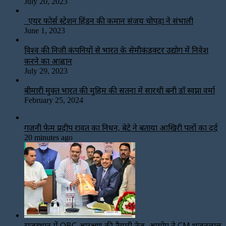
July 20, 2023
एयर फोर्स स्टेशन हिंडन की कमान संजय चोपड़ा ने संभाली
June 1, 2023
विश्‍व की निजी कंपनियों से भारत के सेमीकंडक्टर उद्योग में निवेश
करने का आह्वान
July 29, 2023
बीमारी मुक्त भारत की मुहिम की सतना में सारथी बनी डाॅ स्वप्ना वर्मा
February 25, 2024
गजनी फेम प्रदीप रावत का निधन, बेटे ने बताया आखिरी पलों का दर्द
20 minutes ago
राजस्थान में OBC आरक्षण की तैयारी तेज, आयोग ने CM भजनलाल