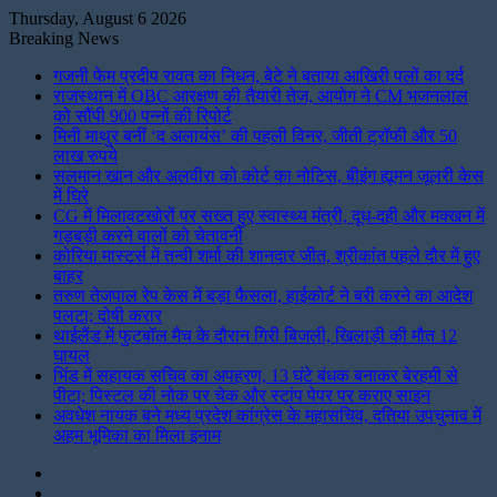
Thursday, August 6 2026
Breaking News
गजनी फेम प्रदीप रावत का निधन, बेटे ने बताया आखिरी पलों का दर्द
राजस्थान में OBC आरक्षण की तैयारी तेज, आयोग ने CM भजनलाल
को सौंपी 900 पन्नों की रिपोर्ट
मिनी माथुर बनीं ‘द अलायंस’ की पहली विनर, जीती ट्रॉफी और 50
लाख रुपये
सलमान खान और अलवीरा को कोर्ट का नोटिस, बीइंग ह्यूमन जूलरी केस
में घिरे
CG में मिलावटखोरों पर सख्त हुए स्वास्थ्य मंत्री, दूध-दही और मक्खन में
गड़बड़ी करने वालों को चेतावनी
कोरिया मास्टर्स में तन्वी शर्मा की शानदार जीत, श्रीकांत पहले दौर में हुए
बाहर
तरुण तेजपाल रेप केस में बड़ा फैसला, हाईकोर्ट ने बरी करने का आदेश
पलटा; दोषी करार
थाईलैंड में फुटबॉल मैच के दौरान गिरी बिजली, खिलाड़ी की मौत 12
घायल
भिंड में सहायक सचिव का अपहरण, 13 घंटे बंधक बनाकर बेरहमी से
पीटा; पिस्टल की नोक पर चेक और स्टांप पेपर पर कराए साइन
अवधेश नायक बने मध्य प्रदेश कांग्रेस के महासचिव, दतिया उपचुनाव में
अहम भूमिका का मिला इनाम
Instagram
LinkedIn