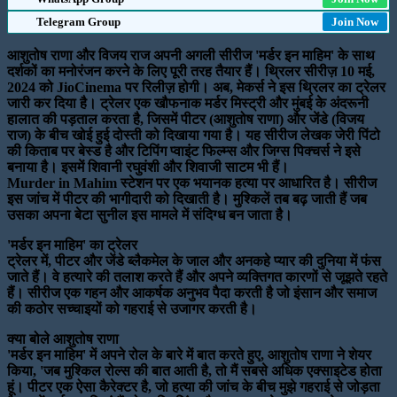
Telegram Group
Join Now
आशुतोष राणा और विजय राज अपनी अगली सीरीज 'मर्डर इन माहिम' के साथ
दर्शकों का मनोरंजन करने के लिए पूरी तरह तैयार हैं। थ्रिलर सीरीज़ 10 मई,
2024 को JioCinema पर रिलीज़ होगी। अब, मेकर्स ने इस थ्रिलर का ट्रेलर
जारी कर दिया है। ट्रेलर एक खौफनाक मर्डर मिस्ट्री और मुंबई के अंदरूनी
हालात की पड़ताल करता है, जिसमें पीटर (आशुतोष राणा) और जेंडे (विजय
राज) के बीच खोई हुई दोस्ती को दिखाया गया है। यह सीरीज लेखक जेरी पिंटो
की किताब पर बेस्ड है और टिपिंग प्वाइंट फिल्म्स और जिग्स पिक्चर्स ने इसे
बनाया है। इसमें शिवानी रघुवंशी और शिवाजी साटम भी हैं।
Murder in Mahim स्टेशन पर एक भयानक हत्या पर आधारित है। सीरीज
इस जांच में पीटर की भागीदारी को दिखाती है। मुश्किलें तब बढ़ जाती हैं जब
उसका अपना बेटा सुनील इस मामले में संदिग्ध बन जाता है।
'मर्डर इन माहिम' का ट्रेलर
ट्रेलर में, पीटर और जेंडे ब्लैकमेल के जाल और अनकहे प्यार की दुनिया में फंस
जाते हैं। वे हत्यारे की तलाश करते हैं और अपने व्यक्तिगत कारणों से जूझते रहते
हैं। सीरीज एक गहन और आकर्षक अनुभव पैदा करती है जो इंसान और समाज
की कठोर सच्चाइयों को गहराई से उजागर करती है।
क्या बोले आशुतोष राणा
'मर्डर इन माहिम' में अपने रोल के बारे में बात करते हुए, आशुतोष राणा ने शेयर
किया, 'जब मुश्किल रोल्स की बात आती है, तो मैं सबसे अधिक एक्साइटेड होता
हूं। पीटर एक ऐसा कैरेक्टर है, जो हत्या की जांच के बीच मुझे गहराई से जोड़ता