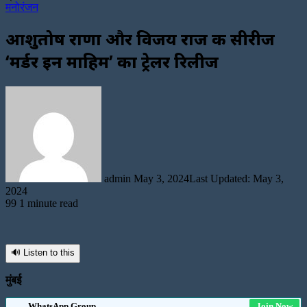
मनोरंजन
आशुतोष राणा और विजय राज की सीरीज
‘मर्डर इन माहिम’ का ट्रेलर रिलीज
Send
an
email
admin
May 3, 2024
Last Updated: May 3,
2024
99
1 minute read
🔊 Listen to this
मुंबई
WhatsApp Group
Join Now