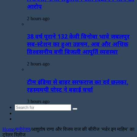
आरोप
2 hours ago
38 वर्ष पुराने 132 केवी विनोबा भावे जबलपुर
सब-स्टेशन का हुआ उन्नयन, अब और अधिक
विश्वसनीय बनी बिजली आपूर्ति व्यवस्था
2 hours ago
टीम इंडिया से बाहर सरफराज का दर्द छलका,
रहस्यमयी पोस्ट ने बढ़ाई चर्चा
3 hours ago
Search
Sidebar
for
Random
Article
Home
/
मनोरंजन
/
आशुतोष राणा और विजय राज की सीरीज ‘मर्डर इन माहिम’ का
ट्रेलर रिलीज