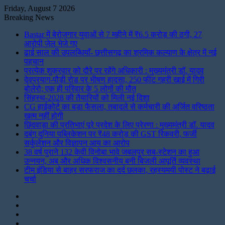
Friday, August 7 2026
Breaking News
Bastar में बेरोजगार युवाओं से 7 महीने में ₹6.5 करोड़ की ठगी, 27
आरोपी जेल भेजे गए
ढाई साल की उपलब्धियाँ- छत्तीसगढ़ का श्रमिक कल्याण के क्षेत्र में नई
पहचान
प्रत्येक शुक्रवार को दौरे पर रहेंगे अधिकारी : मुख्यमंत्री डॉ. यादव
देवप्रयाग-पौड़ी रोड पर भीषण हादसा, 250 फीट गहरी खाई में गिरी
बोलेरो; एक ही परिवार के 5 लोगों की मौत
सिंहस्थ-2028 की तैयारियों को मिली नई दिशा
CG हाईकोर्ट का बड़ा फैसला, तबादले से कर्मचारी की अर्जित वरिष्ठता
खत्म नहीं होगी
छिंदवाड़ा की प्रतिभाएं पूरे प्रदेश के लिए प्रेरणा : मुख्यमंत्री डॉ. यादव
दबंग दुनिया पब्लिकेशन पर ₹48 करोड़ की GST रिकवरी, फर्जी
सर्कुलेशन और विज्ञापन आय का आरोप
38 वर्ष पुराने 132 केवी विनोबा भावे जबलपुर सब-स्टेशन का हुआ
उन्नयन, अब और अधिक विश्वसनीय बनी बिजली आपूर्ति व्यवस्था
टीम इंडिया से बाहर सरफराज का दर्द छलका, रहस्यमयी पोस्ट ने बढ़ाई
चर्चा
Instagram
LinkedIn
Twitter
Facebook