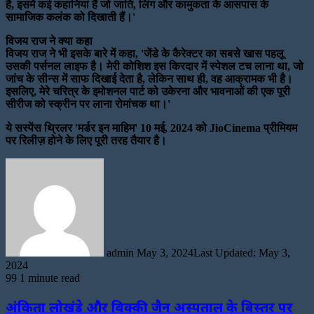
है, इसमें कई कहानियां हैं जो जाति, लिंग और कामुकता के आसपास के
सामाजिक कलंक को दिखाती हैं।'
विजय राज ने क्या कहा
विजय राज ने भी इसके बारे में कहा, 'जेंडे के कैरेक्टर का सबसे खास पहलू
उसकी पर्सनल लाइफ है। मेरी कोशिश इस किरदार में स्पेशल टच लाना था, जो
जांच के सीन्स में साफ दिखाई देता है, लेकिन साथ ही, वह आक्रामक भी है।
इसलिए, मेरे चरित्र के इमोशनल पार्ट को उकेरना और भावनाओं की एक पूरी
सीरीज को स्क्रीन पर लाना रोमांचक था।'
ये सस्पेंस थ्रिलर 'मर्डर इन माहिम' 10 मई, 2024 को JioCinema प्रीमियम
पर रिलीज़ होने के लिए पूरी तरह तैयार है।
Send
an
email
admin
May 3, 2024
Last Updated: May 3,
2024
99
1 minute read
अंकिता लोखंडे और विक्की जैन अस्पताल के बिस्तर पर