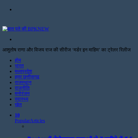
Menu
Search
for
आशुतोष राणा और विजय राज की सीरीज ‘मर्डर इन माहिम’ का ट्रेलर रिलीज
Facebook
Twitter
Print
होम
भारत
मध्यप्रदेश
हमर छत्तीसगढ़
राजस्थान
राजनीति
मनोरंजन
स्वास्थ्य
खेल
10
Popular
Articles