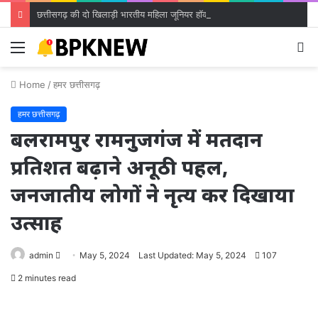
छत्तीसगढ़ की दो खिलाड़ी भारतीय महिला जूनियर हॉकी टीम में, चीन में होने वाले एशिया कप में दिखाएंगी दम
Menu
S
fo
Home
/
हमर छत्तीसगढ़
हमर छत्तीसगढ़
बलरामपुर रामनुजगंज में मतदान
प्रतिशत बढ़ाने अनूठी पहल,
जनजातीय लोगों ने नृत्य कर दिखाया
उत्साह
Send
admin
May 5, 2024
Last Updated: May 5, 2024
107
an
2 minutes read
email