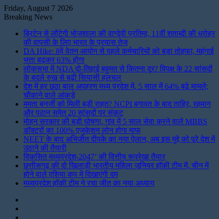
Friday, August 7 2026
Breaking News
ब्रिटेन से लौटेगी भोजशाला की वाग्देवी प्रतिमा, 11वीं शताब्दी की धरोहर
की वापसी के लिए भारत के प्रयास तेज
DA Hike: 8वें वेतन आयोग से पहले कर्मचारियों को बड़ा तोहफा, महंगाई
भत्ता बढ़कर 63% होगा
लोकसभा में NDA दो-तिहाई बहुमत से कितना दूर? विपक्ष के 22 सांसदों
के बदले रुख से बढ़ी सियासी हलचल
देश में हर छठा बाल अपहरण मध्य प्रदेश में, 5 साल में 64% बढ़े मामले;
चौंकाने वाले आंकड़े
ममता बनर्जी को मिली बड़ी राहत? NCPI बगावत के बाद ताहिर, रहमान
और पठान समेत 20 सांसदों पर संकट
मोहन सरकार की बड़ी घोषणा, गांव में 5 साल सेवा करने वाले MBBS
डॉक्टरों का 100% एजुकेशन लोन होगा माफ
NEET के बाद अभिजीत दीपके का नया ऐलान, अब इस मुद्दे को पूरे देश में
उठाने की तैयारी
विकसित मध्यप्रदेश-2047’ की वित्तीय रूपरेखा तैयार
छत्तीसगढ़ की दो खिलाड़ी भारतीय महिला जूनियर हॉकी टीम में, चीन में
होने वाले एशिया कप में दिखाएंगी दम
मध्यप्रदेश हॉकी टीम ने रचा जीत का नया अध्याय
Instagram
LinkedIn
Twitter