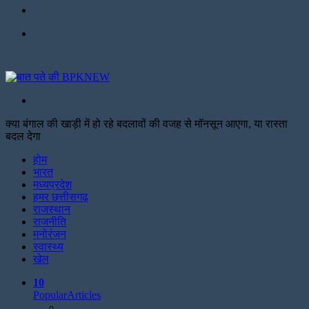
Facebook
Menu
Search
for
क्या बंगाल की खाड़ी में हो रहे बदलावों की वजह से मॉनसून आएगा, या रास्ता
बदल देगा
Facebook
Twitter
Print
होम
भारत
मध्यप्रदेश
हमर छत्तीसगढ़
राजस्थान
राजनीति
मनोरंजन
स्वास्थ्य
खेल
10
Popular
Articles