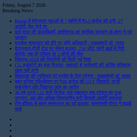
Friday, August 7 2026
Breaking News
Bastar में बेरोजगार युवाओं से 7 महीने में ₹6.5 करोड़ की ठगी, 27
आरोपी जेल भेजे गए
ढाई साल की उपलब्धियाँ- छत्तीसगढ़ का श्रमिक कल्याण के क्षेत्र में नई
पहचान
प्रत्येक शुक्रवार को दौरे पर रहेंगे अधिकारी : मुख्यमंत्री डॉ. यादव
देवप्रयाग-पौड़ी रोड पर भीषण हादसा, 250 फीट गहरी खाई में गिरी
बोलेरो; एक ही परिवार के 5 लोगों की मौत
सिंहस्थ-2028 की तैयारियों को मिली नई दिशा
CG हाईकोर्ट का बड़ा फैसला, तबादले से कर्मचारी की अर्जित वरिष्ठता
खत्म नहीं होगी
छिंदवाड़ा की प्रतिभाएं पूरे प्रदेश के लिए प्रेरणा : मुख्यमंत्री डॉ. यादव
दबंग दुनिया पब्लिकेशन पर ₹48 करोड़ की GST रिकवरी, फर्जी
सर्कुलेशन और विज्ञापन आय का आरोप
38 वर्ष पुराने 132 केवी विनोबा भावे जबलपुर सब-स्टेशन का हुआ
उन्नयन, अब और अधिक विश्वसनीय बनी बिजली आपूर्ति व्यवस्था
टीम इंडिया से बाहर सरफराज का दर्द छलका, रहस्यमयी पोस्ट ने बढ़ाई
चर्चा
Instagram
LinkedIn
Twitter
Facebook