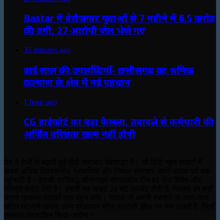
Bastar में बेरोजगार युवाओं से 7 महीने में ₹6.5 करोड़
की ठगी, 27 आरोपी जेल भेजे गए
35 minutes ago
ढाई साल की उपलब्धियाँ- छत्तीसगढ़ का श्रमिक
कल्याण के क्षेत्र में नई पहचान
1 hour ago
CG हाईकोर्ट का बड़ा फैसला, तबादले से कर्मचारी की
अर्जित वरिष्ठता खत्म नहीं होगी
देश में तेजी से बढ़ती हुई हिंदी समाचार वेबसाइट है। जो हिंदी न्यूज साइटों में
सबसे अधिक विश्वसनीय, प्रमाणिक और निष्पक्ष समाचार अपने पाठक वर्ग तक
पहुंचाती है। इसकी प्रतिबद्ध ऑनलाइन संपादकीय टीम हर रोज विशेष और
विस्तृत कंटेंट देती है। हमारी यह साइट 24 घंटे अपडेट होती है, जिससे हर बड़ी
घटना तत्काल पाठकों तक पहुंच सके। पाठक भी अपनी रचनाये या आस-पास
घटित घटनाये अथवा अन्य प्रकाशन योग्य सामग्री ईमेल पर भेज सकते है, जिन्हें
तत्काल प्रकाशित किया जायेगा !