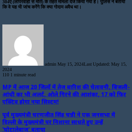
304ए (लापरवाही से मौत) के तहत मामला दर्ज किया गया है। पुलिस ने बताया
कि वे यह भी जांच करेंगे कि क्या गोदाम अवैध था।
Send
an
email
admin
May 15, 2024
Last Updated: May 15,
2024
110
1 minute read
MP में आज 20 जिलों में तेज बारिश की चेतावनी, बिजली-
आंधी का भी अलर्ट, ओले गिरने की आशंका, 17 को फिर
एक्टिव होगा नया सिस्टम!
पूर्व मुख्यमंत्री चरणजीत सिंह चन्नी ने एक जनसभा में
दिल्ली के मुख्यमंत्री पर निशाना साधते हुए उन्हें
'घोटालेबाज' बताया