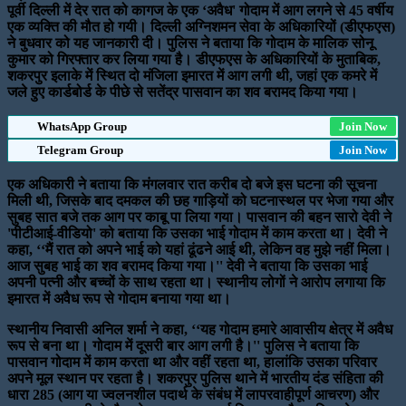
पूर्वी दिल्ली में देर रात को कागज के एक ‘अवैध' गोदाम में आग लगने से 45 वर्षीय
एक व्यक्ति की मौत हो गयी। दिल्ली अग्निशमन सेवा के अधिकारियों (डीएफएस)
ने बुधवार को यह जानकारी दी। पुलिस ने बताया कि गोदाम के मालिक सोनू
कुमार को गिरफ्तार कर लिया गया है। डीएफएस के अधिकारियों के मुताबिक,
शकरपुर इलाके में स्थित दो मंजिला इमारत में आग लगी थी, जहां एक कमरे में
जले हुए कार्डबोर्ड के पीछे से सतेंद्र पासवान का शव बरामद किया गया।
WhatsApp Group
Join Now
Telegram Group
Join Now
एक अधिकारी ने बताया कि मंगलवार रात करीब दो बजे इस घटना की सूचना
मिली थी, जिसके बाद दमकल की छह गाड़ियों को घटनास्थल पर भेजा गया और
सुबह सात बजे तक आग पर काबू पा लिया गया। पासवान की बहन सारो देवी ने
'पीटीआई-वीडियो' को बताया कि उसका भाई गोदाम में काम करता था। देवी ने
कहा, ‘‘मैं रात को अपने भाई को यहां ढूंढने आई थी, लेकिन वह मुझे नहीं मिला।
आज सुबह भाई का शव बरामद किया गया।'' देवी ने बताया कि उसका भाई
अपनी पत्नी और बच्चों के साथ रहता था। स्थानीय लोगों ने आरोप लगाया कि
इमारत में अवैध रूप से गोदाम बनाया गया था।
स्थानीय निवासी अनिल शर्मा ने कहा, ‘‘यह गोदाम हमारे आवासीय क्षेत्र में अवैध
रूप से बना था। गोदाम में दूसरी बार आग लगी है।'' पुलिस ने बताया कि
पासवान गोदाम में काम करता था और वहीं रहता था, हालांकि उसका परिवार
अपने मूल स्थान पर रहता है। शकरपुर पुलिस थाने में भारतीय दंड संहिता की
धारा 285 (आग या ज्वलनशील पदार्थ के संबंध में लापरवाहीपूर्ण आचरण) और