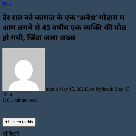
भारत
देर रात को कागज के एक ‘अवैध’ गोदाम में
आग लगने से 45 वर्षीय एक व्यक्ति की मौत
हो गयी, जिंदा जला शख्स
Send
an
email
admin
May 15, 2024
Last Updated: May 15,
2024
110
1 minute read
🔊 Listen to this
नई दिल्ली