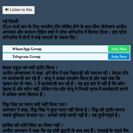
🔊 Listen to this
नई दिल्ली
टी20 वर्ल्ड कप के लिए भारतीय टीम घोषित होने के बाद चीफ सेलेक्टर अजीत
अगरकर और कप्तान रोहित शर्मा ने प्रेस कॉन्फ्रेंस में हिस्सा लिया। इस प्रेस
कॉन्फ्रेंस में दोनों ने कई सवालों के जवाब दिए।
WhatsApp Group
Join Now
Telegram Group
Join Now
केएल राहुल को क्यों ड्रॉप किया ?
अजीत अगकरकर ने कहा- हमें बीच में एक खिलाड़ी की जरूरत थी। केएल टॉप
पर बल्लेबाजी कर रहे हैं। संजू ने अच्छा प्रदर्शन किया है और यहां तक ​​कि
ऋषभ पंत भी नंबर- 5 में बल्लेबाजी कर रहे हैं। यह इस बारे में नहीं है कि कौन
बेहतर है और कौन नहीं, लेकिन पंत और संजू ने निचले क्रम में बल्लेबाजी करने
में अधिक समय बिताया है।
रिंकू सिंह का चयन क्यों नहीं किया गया?
अगरकर ने कहा, रिंकू सिंह ने कुछ गलत नहीं किया है। रिंकू को ड्रॉप करना
सबसे मुश्किल फैसला था। उनकी कोई गलती नहीं है। यह दुर्भाग्यपूर्ण है।
हार्दिक की फॉर्म चिंता का विषय नहीं ?
अजीत अगरकर ने कहा कि वह लंबी छुट्टी के बाद आए हैं। एमआई के पहले मैच