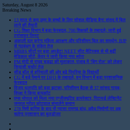
Saturday, August 8 2026
Breaking News
13 साल से कम उम्र के बच्चों के लिए सोशल मीडिया बैन! संसद में बिल
लाने की तैयारी
CG शिक्षा विभाग में बड़ा फेरबदल, 700 शिक्षकों के तबादले; जारी हुई
ट्रांसफर लिस्ट
अकाली दल करेगा महिला आरक्षण और परिसीमन बिल का समर्थन, BJP
से गठबंधन के संकेत तेज
MBBS सीटों पर बड़ा अपडेट! NEET सीट मैट्रिक्स से भी बढ़ीं
मेडिकल सीटें, केंद्र ने जारी किया नया ब्योरा
PM मोदी से राघव चड्ढा की मुलाकात, पंजाब में ‘बिग रोल’ को लेकर
सियासी चर्चाएं तेज
सीड बॉल से हरियाली की ओर बढ़े पिपरिया के विद्यार्थी
CG में बड़े पैमाने पर DFO के तबादले, वन विभाग में बड़ा प्रशासनिक
फेरबदल
विजय थलपति को बड़ा झटका, परिसीमन बैठक से 37 सांसद गायब;
विपक्ष ने किया बायकॉट
एम्स भोपाल को मिला नया एग्जीक्यूटिव डायरेक्टर, रिटायर्ड लेफ्टिनेंट
जनरल नरेंद्र कोटवाल संभालेंगे कमान
278 मिमी बारिश के बाद भी प्यासा रामगढ़ बांध, अवैध निर्माणों पर अब
चलेगा प्रशासन का बुलडोजर
Instagram
LinkedIn