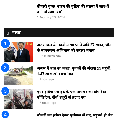
बीमारी मुक्त भारत की मुहिम की सतना में सारथी
बनी डाॅ स्वप्ना वर्मा
February 25, 2024
भारत
अरुणाचल के नक्शे में भारत ने जोड़े 27 स्थान, चीन
के नामकरण अभियान को करारा जवाब
32 minutes ago
असम में बाढ़ का कहर, मृतकों की संख्या 99 पहुंची,
1.47 लाख लोग प्रभावित
1 hour ago
एयर इंडिया फ्लाइट के एक पायलट का डोप टेस्ट
पॉजिटिव, दोनों ड्यूटी से हटाए गए
3 hours ago
नौकरी का झांसा देकर पुर्तगाल ले गए, पहुंचते ही बेच