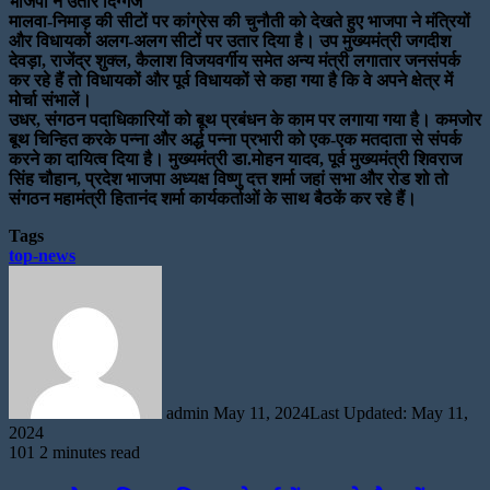
भाजपा ने उतारे दिग्गज
मालवा-निमाड़ की सीटों पर कांग्रेस की चुनौती को देखते हुए भाजपा ने मंत्रियों
और विधायकों अलग-अलग सीटों पर उतार दिया है। उप मुख्यमंत्री जगदीश
देवड़ा, राजेंद्र शुक्ल, कैलाश विजयवर्गीय समेत अन्य मंत्री लगातार जनसंपर्क
कर रहे हैं तो विधायकों और पूर्व विधायकों से कहा गया है कि वे अपने क्षेत्र में
मोर्चा संभालें।
उधर, संगठन पदाधिकारियों को बूथ प्रबंधन के काम पर लगाया गया है। कमजोर
बूथ चिन्हित करके पन्ना और अर्द्ध पन्ना प्रभारी को एक-एक मतदाता से संपर्क
करने का दायित्व दिया है। मुख्यमंत्री डा.मोहन यादव, पूर्व मुख्यमंत्री शिवराज
सिंह चौहान, प्रदेश भाजपा अध्यक्ष विष्णु दत्त शर्मा जहां सभा और रोड शो तो
संगठन महामंत्री हितानंद शर्मा कार्यकर्ताओं के साथ बैठकें कर रहे हैं।
Tags
top-news
Send
an
email
admin
May 11, 2024
Last Updated: May 11,
2024
101
2 minutes read