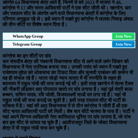
अंतर्गत 64 विधानसभा क्षेत्र आते हैं, जिनमें से वर्ष 2023 में भाजपा ने 46,
कांग्रेस ने 17 और भारत आदिवासी पार्टी ने एक सीट जीती थी। खरगोन, धार
और रतलाम सीट के अंतर्गत आने वाले विधानसभा क्षेत्रों में कांग्रेस के लिए
परिणाम अनुकूल रहे थे। इसे ध्यान में रखते हुए कांग्रेस ने मालवा-निमाड़ अंचल
की तीन सीटों पर विशेष ध्यान दिया है।
WhatsApp Group
Join Now
Telegram Group
Join Now
कांग्रेस का इन सीटों पर दांव
धार संसदीय क्षेत्र की गंधवानी विधानसभा सीट से आने वाले उमंग सिंघार को
विधानसभा में नेता प्रतिपक्ष बनाया गया। उनकी पसंद को ध्यान में रखते हुए
राधेश्याम मुवेल को लोकसभा का टिकट दिया और चुनावी प्रबंधन की कमान भी
वह ही संभाल रहे हैं। भारत जोड़ो न्याय यात्रा में भी रणनीति के तहत ही
बदनावर में राहुल गांधी की सभा कराई गई थी। इसी तरह खरगोन में सेल्स टैक्स
की नौकरी छोड़कर आए पोरलाल खरते पर दांव लगाया है। यहां पूर्व मंत्री बाला
बच्चन, सचिन यादव, रवि जोशी, विजयलक्ष्मी साधौ दम लगा रहे हैं। यहां भी
राहुल गांधी की सभा कराई जा चुकी है। इसी तरह रतलाम सीट भी पार्टी के
फोकस में है। यहां की आठ विधानसभा में से तीन कांग्रेस ने जीती हैं औ एक
सीट भारत आदिवासी पार्टी को मिली। शेष चार सीटें भाजपा के पास हैं। पार्टी ने
यहां अपने दिग्गज आदिवासी नेता कांतिलाल भूरिया पर दांव लगाया है, जो पांच
बार इस सीट से सांसद रह चुके हैं। आलीराजपुर जिले के जोबट विधानसभा
क्षेत्र में भी राहुल गांधी सभा कर चुके हैं।