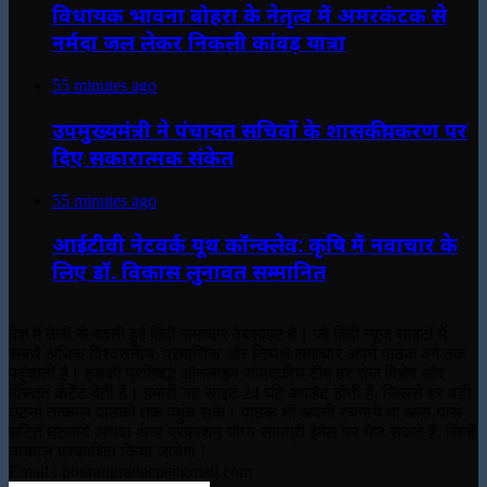
विधायक भावना बोहरा के नेतृत्व में अमरकंटक से
नर्मदा जल लेकर निकली कांवड़ यात्रा
55 minutes ago
उपमुख्यमंत्री ने पंचायत सचिवों के शासकीयकरण पर
दिए सकारात्मक संकेत
55 minutes ago
आईटीवी नेटवर्क यूथ कॉन्क्लेव: कृषि में नवाचार के
लिए डॉ. विकास लुनावत सम्मानित
देश में तेजी से बढ़ती हुई हिंदी समाचार वेबसाइट है। जो हिंदी न्यूज साइटों में
सबसे अधिक विश्वसनीय, प्रमाणिक और निष्पक्ष समाचार अपने पाठक वर्ग तक
पहुंचाती है। इसकी प्रतिबद्ध ऑनलाइन संपादकीय टीम हर रोज विशेष और
विस्तृत कंटेंट देती है। हमारी यह साइट 24 घंटे अपडेट होती है, जिससे हर बड़ी
घटना तत्काल पाठकों तक पहुंच सके। पाठक भी अपनी रचनाये या आस-पास
घटित घटनाये अथवा अन्य प्रकाशन योग्य सामग्री ईमेल पर भेज सकते है, जिन्हें
तत्काल प्रकाशित किया जायेगा !
Email : pouranpradeep@gmail.com