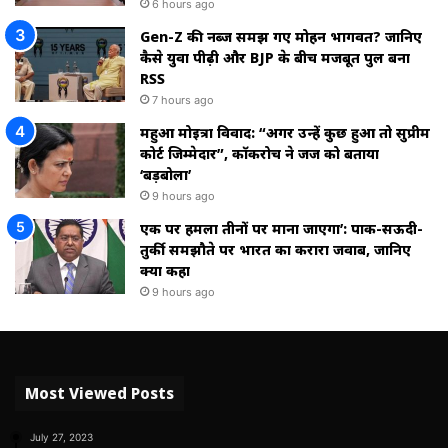
6 hours ago
Gen-Z की नब्ज समझ गए मोहन भागवत? जानिए
कैसे युवा पीढ़ी और BJP के बीच मजबूत पुल बना
RSS
7 hours ago
महुआ मोइत्रा विवाद: “अगर उन्हें कुछ हुआ तो सुप्रीम
कोर्ट जिम्मेदार”, कॉकरोच ने जज को बताया
‘बड़बोला’
9 hours ago
एक पर हमला तीनों पर माना जाएगा’: पाक-सऊदी-
तुर्की समझौते पर भारत का करारा जवाब, जानिए
क्या कहा
9 hours ago
Most Viewed Posts
July 27, 2023