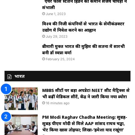
एयर फोर्स स्टेशन हिंडन की कमान संजय चोपड़ा ने
संभाली
June 1, 2023
विश्‍व की निजी कंपनियों से भारत के सेमीकंडक्टर
उद्योग में निवेश करने का आह्वान
July 29, 2023
बीमारी मुक्त भारत की मुहिम की सतना में सारथी
बनी डाॅ स्वप्ना वर्मा
February 25, 2024
भारत
MBBS सीटों पर बड़ा अपडेट! NEET सीट मैट्रिक्स से
भी बढ़ीं मेडिकल सीटें, केंद्र ने जारी किया नया ब्योरा
16 minutes ago
PM Modi Raghav Chadha Meeting: सुबह-
सुबह पीएम मोदी से मिले AAP सांसद राघव चड्ढा,
भेंट किया खास तोहफा; लिखा-‘हमेशा याद रखूंगा’