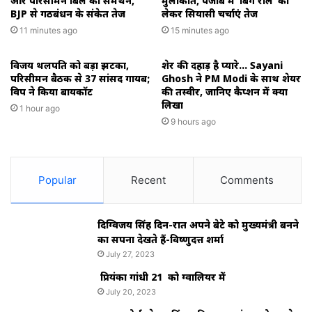
और परिसीमन बिल का समर्थन,
मुलाकात, पंजाब में ‘बिग रोल’ को
BJP से गठबंधन के संकेत तेज
लेकर सियासी चर्चाएं तेज
11 minutes ago
15 minutes ago
विजय थलपति को बड़ा झटका,
शेर की दहाड़ है प्यारे… Sayani
परिसीमन बैठक से 37 सांसद गायब;
Ghosh ने PM Modi के साथ शेयर
विपक्ष ने किया बायकॉट
की तस्वीर, जानिए कैप्शन में क्या
लिखा
1 hour ago
9 hours ago
Popular
Recent
Comments
दिग्विजय सिंह दिन-रात अपने बेटे को मुख्यमंत्री बनने
का सपना देखते हैं-विष्णुदत्त शर्मा
July 27, 2023
प्रियंका गांधी 21 को ग्वालियर में
July 20, 2023