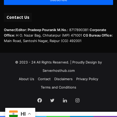
Contact Us
Owner/Editor: Pradeep Pouranik
M.No.:
8717890381
Corporate
Office:
H O. Nazar Bag, Chhatarpur (MP) 471001
CG Bureau Office:
Main Road, Santoshi Nagar, Raipur (CG) 492001
© 2023 - 24 All Rights Reserved. | Proudly Design by
Serverhosthub.com
About Us
Contact
Disclaimers
Privacy Policy
Terms and Conditions
Facebook
Twitter
LinkedIn
Instagram
HI