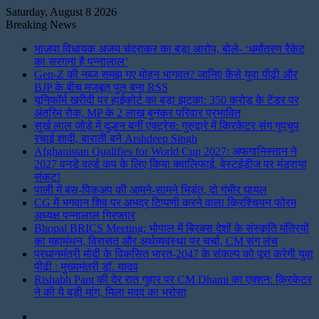
Saturday, August 8 2026
Breaking News
भाजपा विधायक अजय चंद्राकर का बड़ा आरोप, बोले- ‘धर्मांतरण रैकेट
का सरगना है पन्नालाल’
Gen-Z की नब्ज समझ गए मोहन भागवत? जानिए कैसे युवा पीढ़ी और
BJP के बीच मजबूत पुल बना RSS
यूनिफॉर्म खरीदी पर हाईकोर्ट का बड़ा झटका: 350 करोड़ के टेंडर पर
अंतरिम रोक, MP के 2 लाख बुनकर परिवार प्रभावित
सुर्ख लाल जोड़े में दुल्हन बनीं एक्ट्रेस: गुरुद्वारे में क्रिकेटर संग गुपचुप
रचाई शादी, बाराती बने Arshdeep Singh
Afghanistan Qualifies for World Cup 2027: अफगानिस्तान ने
2027 वनडे वर्ल्ड कप के लिए किया क्वालिफाई, वेस्टइंडीज पर मंडराया
संकट!
पाली में बस-पिकअप की आमने-सामने भिड़ंत, दो गंभीर घायल
CG में भगवान शिव पर अभद्र टिप्पणी करने वाला क्रिश्चियन फोरम
अध्यक्ष पन्नालाल गिरफ्तार
Bhopal BRICS Meeting: भोपाल में ब्रिक्स देशों के संस्कृति मंत्रियों
का महामंथन, विरासत और अर्थव्यवस्था पर चर्चा, CM संग लंच
प्रधानमंत्री मोदी के विकसित भारत-2047 के संकल्प को पूरा करेगी युवा
पीढ़ी : मुख्यमंत्री डॉ. यादव
Rishabh Pant की देर रात गुहार पर CM Dhami का एक्शन: क्रिकेटर
ने की ये बड़ी मांग, मिला मदद का भरोसा
Instagram