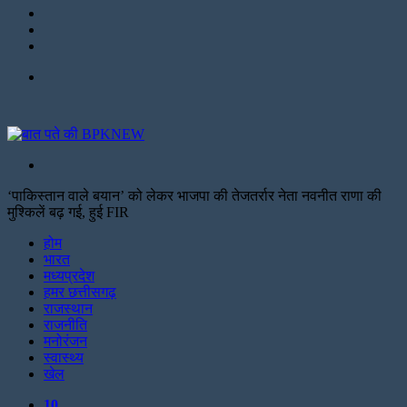
LinkedIn
Twitter
Facebook
Menu
Search
for
‘पाकिस्तान वाले बयान’ को लेकर भाजपा की तेजतर्रार नेता नवनीत राणा की
मुश्किलें बढ़ गई, हुई FIR
Facebook
Twitter
Print
होम
भारत
मध्यप्रदेश
हमर छत्तीसगढ़
राजस्थान
राजनीति
मनोरंजन
स्वास्थ्य
खेल
10