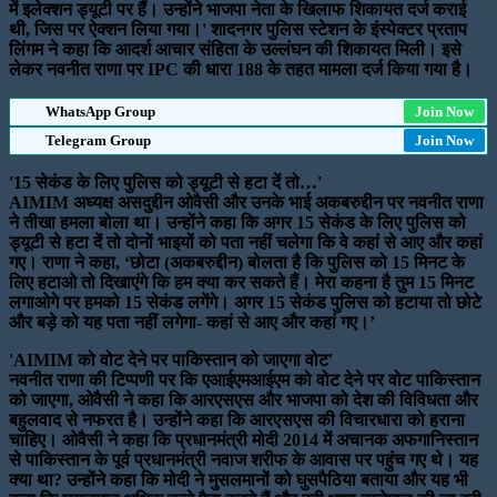
में इलेक्शन ड्यूटी पर हैं। उन्होंने भाजपा नेता के खिलाफ शिकायत दर्ज कराई
थी, जिस पर ऐक्शन लिया गया।' शादनगर पुलिस स्टेशन के इंस्पेक्टर प्रताप
लिंगम ने कहा कि आदर्श आचार संहिता के उल्लंघन की शिकायत मिली। इसे
लेकर नवनीत राणा पर IPC की धारा 188 के तहत मामला दर्ज किया गया है।
WhatsApp Group
Join Now
Telegram Group
Join Now
'15 सेकंड के लिए पुलिस को ड्यूटी से हटा दें तो…'
AIMIM अध्यक्ष असदुद्दीन ओवैसी और उनके भाई अकबरुद्दीन पर नवनीत राणा
ने तीखा हमला बोला था। उन्होंने कहा कि अगर 15 सेकंड के लिए पुलिस को
ड्यूटी से हटा दें तो दोनों भाइयों को पता नहीं चलेगा कि वे कहां से आए और कहां
गए। राणा ने कहा, ‘छोटा (अकबरुद्दीन) बोलता है कि पुलिस को 15 मिनट के
लिए हटाओ तो दिखाएंगे कि हम क्या कर सकते हैं। मेरा कहना है तुम 15 मिनट
लगाओगे पर हमको 15 सेकंड लगेंगे। अगर 15 सेकंड पुलिस को हटाया तो छोटे
और बड़े को यह पता नहीं लगेगा- कहां से आए और कहां गए।’
'AIMIM को वोट देने पर पाकिस्तान को जाएगा वोट'
नवनीत राणा की टिप्पणी पर कि एआईएमआईएम को वोट देने पर वोट पाकिस्तान
को जाएगा, ओवैसी ने कहा कि आरएसएस और भाजपा को देश की विविधता और
बहुलवाद से नफरत है। उन्होंने कहा कि आरएसएस की विचारधारा को हराना
चाहिए। ओवैसी ने कहा कि प्रधानमंत्री मोदी 2014 में अचानक अफगानिस्तान
से पाकिस्तान के पूर्व प्रधानमंत्री नवाज शरीफ के आवास पर पहुंच गए थे। यह
क्या था? उन्होंने कहा कि मोदी ने मुसलमानों को घुसपैठिया बताया और यह भी