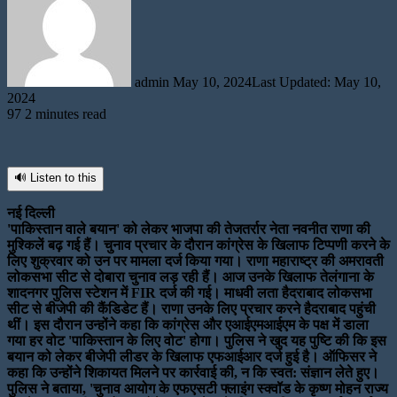
email
admin
May 10, 2024
Last Updated: May 10,
2024
97
2 minutes read
🔊 Listen to this
नई दिल्ली
'पाकिस्तान वाले बयान' को लेकर भाजपा की तेजतर्रार नेता नवनीत राणा की
मुश्किलें बढ़ गई हैं। चुनाव प्रचार के दौरान कांग्रेस के खिलाफ टिप्पणी करने के
लिए शुक्रवार को उन पर मामला दर्ज किया गया। राणा महाराष्ट्र की अमरावती
लोकसभा सीट से दोबारा चुनाव लड़ रही हैं। आज उनके खिलाफ तेलंगाना के
शादनगर पुलिस स्टेशन में FIR दर्ज की गई। माधवी लता हैदराबाद लोकसभा
सीट से बीजेपी की कैंडिडेट हैं। राणा उनके लिए प्रचार करने हैदराबाद पहुंची
थीं। इस दौरान उन्होंने कहा कि कांग्रेस और एआईएमआईएम के पक्ष में डाला
गया हर वोट 'पाकिस्तान के लिए वोट' होगा। पुलिस ने खुद यह पुष्टि की कि इस
बयान को लेकर बीजेपी लीडर के खिलाफ एफआईआर दर्ज हुई है। ऑफिसर ने
कहा कि उन्होंने शिकायत मिलने पर कार्रवाई की, न कि स्वत: संज्ञान लेते हुए।
पुलिस ने बताया, 'चुनाव आयोग के एफएसटी फ्लाइंग स्क्वॉड के कृष्ण मोहन राज्य