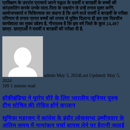
प्रशिक्षण के उपरांत प्राचार्य अपने स्कूल के दसवीं व बारहवीं के बच्चों की
कांउसलिंग करके उनके माता-पिता के सहयोग से उन्हें तनाव मुक्त करेंगे.
आयोजनकर्ता व चिकित्सक का कहना है कि आने वाले दसवीं व बारहवीं के परीक्षा
परिणाम से तनाव ग्रस्त बच्चों को तनाव से मुक्ति दिलाना ही इस एक दिवसीय
कार्यशाला का मुख्य उद्देश्य है. गौरतलब है कि इस वर्ष जिले के कुल 24,497
छात्र- छात्राओं ने दसवीं व बारहवीं की परीक्षा दी है.
Send
an
email
admin
May 5, 2024
Last Updated: May 5,
2024
109
1 minute read
हॉकी इंडिया ने यूरोप दौरे के लिए भारतीय जूनियर पुरुष
टीम घोषित की, रोहित होंगे कप्तान
सुमित्रा महाजन ने कांग्रेस के इंदौर लोकसभा उम्मीदवार के
अंतिम समय में नामांकन पर्चा वापस लेने पर हैरानी जताई