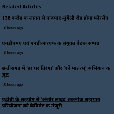
Related Articles
138 करोड़ की लागत से नांदघाट-मुंगेली रोड होगा फोरलेन
10 hours ago
एनडीएमए एवं एनडीआरएफ की संयुक्त बैठक सम्पन्न
10 hours ago
छत्तीसगढ़ में ‘हर घर तिरंगा’ और ‘वंदे मातरम्’ अभियान की
धूम
10 hours ago
एडीबी के सहयोग से ‘अंजोर लाइट’ तकनीकी सहायता
परियोजना को कैबिनेट की मंजूरी