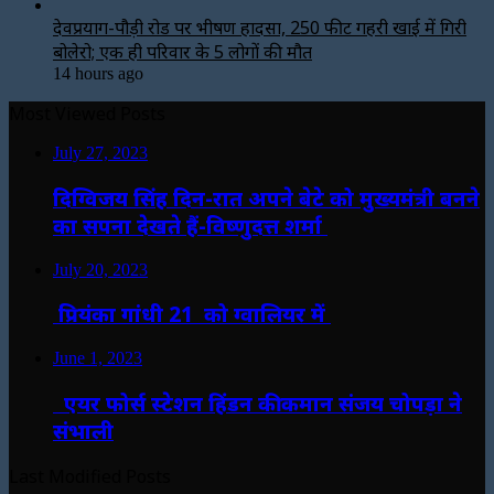
देवप्रयाग-पौड़ी रोड पर भीषण हादसा, 250 फीट गहरी खाई में गिरी
बोलेरो; एक ही परिवार के 5 लोगों की मौत
14 hours ago
Most Viewed Posts
July 27, 2023
दिग्विजय सिंह दिन-रात अपने बेटे को मुख्यमंत्री बनने
का सपना देखते हैं-विष्णुदत्त शर्मा
July 20, 2023
प्रियंका गांधी 21 को ग्वालियर में
June 1, 2023
एयर फोर्स स्टेशन हिंडन की कमान संजय चोपड़ा ने
संभाली
Last Modified Posts