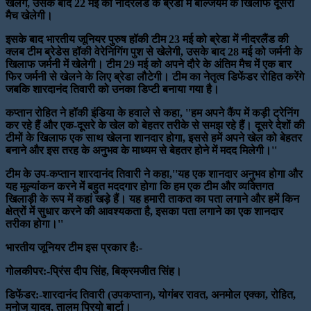
खेलेंगे, उसके बाद 22 मई को नीदरलैंड के ब्रेडा में बेल्जियम के खिलाफ दूसरा
मैच खेलेगी।
इसके बाद भारतीय जूनियर पुरुष हॉकी टीम 23 मई को ब्रेडा में नीदरलैंड की
क्लब टीम ब्रेडेस हॉकी वेरेनिगिंग पुश से खेलेगी, उसके बाद 28 मई को जर्मनी के
खिलाफ जर्मनी में खेलेगी। टीम 29 मई को अपने दौरे के अंतिम मैच में एक बार
फिर जर्मनी से खेलने के लिए ब्रेडा लौटेगी। टीम का नेतृत्व डिफेंडर रोहित करेंगे
जबकि शारदानंद तिवारी को उनका डिप्टी बनाया गया है।
कप्तान रोहित ने हॉकी इंडिया के हवाले से कहा, ''हम अपने कैंप में कड़ी ट्रेनिंग
कर रहे हैं और एक-दूसरे के खेल को बेहतर तरीके से समझ रहे हैं। दूसरे देशों की
टीमों के खिलाफ एक साथ खेलना शानदार होगा, इससे हमें अपने खेल को बेहतर
बनाने और इस तरह के अनुभव के माध्यम से बेहतर होने में मदद मिलेगी।''
टीम के उप-कप्तान शारदानंद तिवारी ने कहा,''यह एक शानदार अनुभव होगा और
यह मूल्यांकन करने में बहुत मददगार होगा कि हम एक टीम और व्यक्तिगत
खिलाड़ी के रूप में कहां खड़े हैं। यह हमारी ताकत का पता लगाने और हमें किन
क्षेत्रों में सुधार करने की आवश्यकता है, इसका पता लगाने का एक शानदार
तरीका होगा।''
भारतीय जूनियर टीम इस प्रकार है:-
गोलकीपर:-प्रिंस दीप सिंह, बिक्रमजीत सिंह।
डिफेंडर:-शारदानंद तिवारी (उपकप्तान), योगंबर रावत, अनमोल एक्का, रोहित,
मनोज यादव, तालम प्रियो बार्टा।