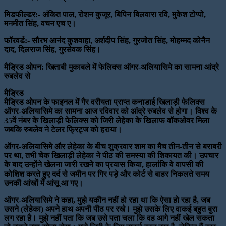
मिडफील्डर:- अंकित पाल, रोशन कुजूर, बिपिन बिलवारा रवि, मुकेश टोप्पो,
मनमीत सिंह, वचन एच ए।
फॉरवर्ड:- सौरभ आनंद कुशवाहा, अर्शदीप सिंह, गुरजोत सिंह, मोहम्मद कोनैन
दाद, दिलराज सिंह, गुरसेवक सिंह।
मैड्रिड ओपन: खिताबी मुकाबले में फेलिक्स ऑगर-अलियासिमे का सामना आंद्रे
रुबलेव से
मैड्रिड
मैड्रिड ओपन के फाइनल में गैर वरीयता प्राप्त कनाडाई खिलाड़ी फेलिक्स
ऑगर-अलियासिमे का सामना आज रविवार को आंद्रे रुबलेव से होगा। विश्व के
35वें नंबर के खिलाड़ी फेलिक्स को जिरी लेहेका के खिलाफ वॉकओवर मिला
जबकि रुबलेव ने टेलर फ्रिट्ज को हराया।
ऑगर-अलियासिमे और लेहेका के बीच शुक्रवार शाम का मैच तीन-तीन से बराबरी
पर था, तभी चेक खिलाड़ी लेहेका ने पीठ की समस्या की शिकायत की। उपचार
के बाद उन्होंने खेलना जारी रखने का प्रयास किया, हालांकि वे वापसी की
कोशिश करते हुए दर्द से जमीन पर गिर पड़े और कोर्ट से बाहर निकलते समय
उनकी आंखों में आंसू आ गए।
ऑगर-अलियासिमे ने कहा, मुझे यकीन नहीं हो रहा था कि ऐसा हो रहा है, जब
उसने (लेहेका) अपने हाथ अपनी पीठ पर रखे। मुझे उसके लिए वाकई बहुत बुरा
लग रहा है। मुझे नहीं पता कि जब उसे पता चला कि वह आगे नहीं खेल सकता