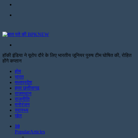
Facebook
Menu
Search
for
हॉकी इंडिया ने यूरोप दौरे के लिए भारतीय जूनियर पुरुष टीम घोषित की, रोहित
होंगे कप्तान
Facebook
Twitter
Print
होम
भारत
मध्यप्रदेश
हमर छत्तीसगढ़
राजस्थान
राजनीति
मनोरंजन
स्वास्थ्य
खेल
10
Popular
Articles