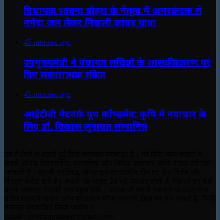
विधायक भावना बोहरा के नेतृत्व में अमरकंटक से
नर्मदा जल लेकर निकली कांवड़ यात्रा
45 minutes ago
उपमुख्यमंत्री ने पंचायत सचिवों के शासकीयकरण पर
दिए सकारात्मक संकेत
45 minutes ago
आईटीवी नेटवर्क यूथ कॉन्क्लेव: कृषि में नवाचार के
लिए डॉ. विकास लुनावत सम्मानित
देश में तेजी से बढ़ती हुई हिंदी समाचार वेबसाइट है। जो हिंदी न्यूज साइटों में
सबसे अधिक विश्वसनीय, प्रमाणिक और निष्पक्ष समाचार अपने पाठक वर्ग तक
पहुंचाती है। इसकी प्रतिबद्ध ऑनलाइन संपादकीय टीम हर रोज विशेष और
विस्तृत कंटेंट देती है। हमारी यह साइट 24 घंटे अपडेट होती है, जिससे हर बड़ी
घटना तत्काल पाठकों तक पहुंच सके। पाठक भी अपनी रचनाये या आस-पास
घटित घटनाये अथवा अन्य प्रकाशन योग्य सामग्री ईमेल पर भेज सकते है, जिन्हें
तत्काल प्रकाशित किया जायेगा !
Email : pouranpradeep@gmail.com