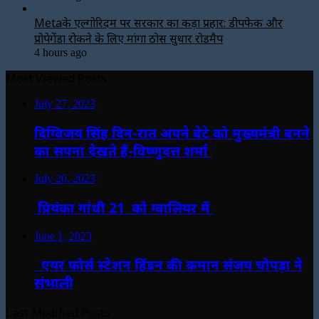
Metaके एल्गोरिदम पर सरकार का कड़ा प्रहार: डीपफेक और
प्रोपेगेंडा रोकने के लिए मांगा ठोस सुधार रोडमैप
4 hours ago
Most Viewed Posts
July 27, 2023
दिग्विजय सिंह दिन-रात अपने बेटे को मुख्यमंत्री बनने
का सपना देखते हैं-विष्णुदत्त शर्मा
July 20, 2023
प्रियंका गांधी 21 को ग्वालियर में
June 1, 2023
एयर फोर्स स्टेशन हिंडन की कमान संजय चोपड़ा ने
संभाली
Last Modified Posts