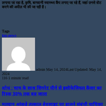
लगाया जा रहा है, कृषि, बागवानी स्वास्थ्य कैंप लगाए जा रहे हैं, जहां उनसे वोट
करने की अपील भी की जा रही है।
Tags
top-news
Send
an
email
admin
May 14, 2024
Last Updated: May 14,
2024
116
1 minute read
शोध : चाय के साथ सिगरेट पीने से इसोफेजियल कैंसर का
रिस्क 30% तक बढ़ जाता
मतदान आंकड़े तत्काल बेवसाइट पर डालने संबंधी याचिका