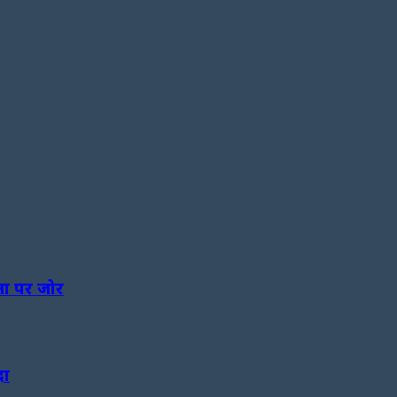
यता पर जोर
दा