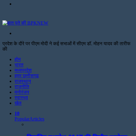
Menu
Search
for
प्रदेश के दौरे पर पीएम मोदी ने कई सभाओं में सीएम डॉ. मोहन यादव की तारीफ
की
Facebook
Twitter
Print
होम
भारत
मध्यप्रदेश
हमर छत्तीसगढ़
राजस्थान
राजनीति
मनोरंजन
स्वास्थ्य
खेल
10
Popular
Articles