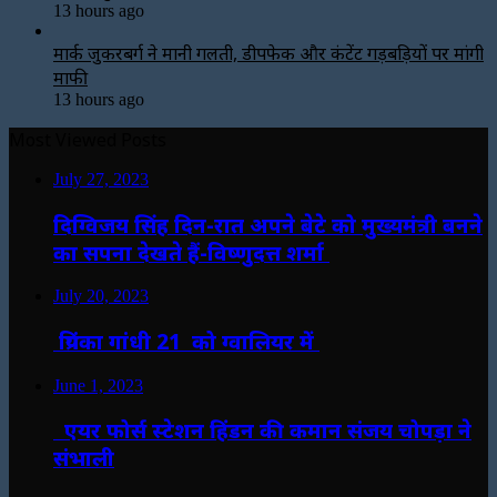
13 hours ago
मार्क जुकरबर्ग ने मानी गलती, डीपफेक और कंटेंट गड़बड़ियों पर मांगी
माफी
13 hours ago
Most Viewed Posts
July 27, 2023
दिग्विजय सिंह दिन-रात अपने बेटे को मुख्यमंत्री बनने
का सपना देखते हैं-विष्णुदत्त शर्मा
July 20, 2023
प्रियंका गांधी 21 को ग्वालियर में
June 1, 2023
एयर फोर्स स्टेशन हिंडन की कमान संजय चोपड़ा ने
संभाली