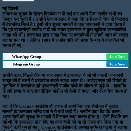
नई दिल्ली
लोकसभा चुनाव के दौरान प्रियंका गांधी कई बार अपने पिता राजीव गांधी का
जिक्र कर चुकी हैं। उन्होंने एक जनसभा में कहा कि उन्हें अपने पिता से विरासत
में देशभक्ति मिली है। इसी बीच सुरक्षा मामलों के एक जानकारी ने दावा किया है
कि पूर्व प्रधानंत्री राजीव गांधी को लेकर इजरायल ने कुछ खुफिया जानकारियां
साझा की थीं। इजरायल द्वारा साझा किए गए दस्तावेजों में उनकी जान को खतरा
बताया गया था। लेकिन 1991 में राजीव गांधी की हत्या के बाद ये दस्तावेज भी
गायब हो गए।
WhatsApp Group
Join Now
Telegram Group
Join Now
उन्होंने कहा, पिछले तीन या चार दशक में इजरायल ने जो भी जरूरी जानकारी
साझा की है उसमें ये दस्तावेज सबसे ज्यादा अहम थे। आईएएनएस की रिपोर्ट के
मुताबिक ये दस्तावेज पूर्व प्रधानंत्री राजीव गांधी के जीवन से जुड़े थे। हालांकि
उनकी हत्या के बाद राजनीतिक माहौल भी तेजी से बदला और दस्तावेज गायब हो
गए।
बता दें कि Usanas फाउंडेश की तरफ से आयोजित एक सेमीनार में सुरक्षा
मामलों के जानकार नमित वर्मा ने ये बातें कही हैं। उन्होंने कहा कि कि अलग-
अलग देशों को सुरक्षा के मामलों में मिलकर काम करना होता है। ऐसी स्थिति बन
गई थी कि इजरायल द्वारा दिए गए दस्तावेजों को या तो गायब कर दिया गया या
फिर वे कहीं गुम हो गए। Usanas फाउंडेशन के अध्यक्ष अभिनव पंड्या ने बताया