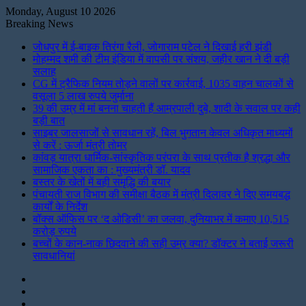
Monday, August 10 2026
Breaking News
जोधपुर में ई-बाइक तिरंगा रैली, जोगाराम पटेल ने दिखाई हरी झंडी
मोहम्मद शमी की टीम इंडिया में वापसी पर संशय, जहीर खान ने दी बड़ी
सलाह
CG में ट्रैफिक नियम तोड़ने वालों पर कार्रवाई, 1035 वाहन चालकों से
वसूला 5 लाख रुपये जुर्माना
39 की उम्र में मां बनना चाहती हैं आम्रपाली दुबे, शादी के सवाल पर कही
बड़ी बात
साइबर जालसाजों से सावधान रहें, बिल भुगतान केवल अधिकृत माध्यमों
से करें : ऊर्जा मंत्री तोमर
कांवड़ यात्रा धार्मिक-सांस्कृतिक परंपरा के साथ प्रतीक है श्रद्धा और
सामाजिक एकता का : मुख्यमंत्री डॉ. यादव
बस्तर के खेतों में बही समृद्धि की बयार
पंचायती राज विभाग की समीक्षा बैठक में मंत्री दिलावर ने दिए समयबद्ध
कार्यों के निर्देश
बॉक्स ऑफिस पर ‘द ओडिसी’ का जलवा, दुनियाभर में कमाए 10,515
करोड़ रुपये
बच्चों के कान-नाक छिदवाने की सही उम्र क्या? डॉक्टर ने बताई जरूरी
सावधानियां
Instagram
LinkedIn
Twitter