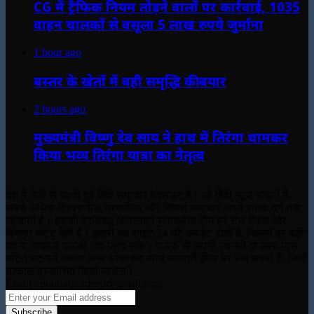
CG में ट्रैफिक नियम तोड़ने वालों पर कार्रवाई, 1035
वाहन चालकों से वसूला 5 लाख रुपये जुर्माना
1 hour ago
बस्तर के खेतों में बही समृद्धि की बयार
2 hours ago
मुख्यमंत्री विष्णु देव साय ने हाथ में तिरंगा थामकर
किया भव्य तिरंगा यात्रा का नेतृत्व
देश में तेजी से बढ़ती हुई हिंदी समाचार वेबसाइट है। जो हिंदी न्यूज साइटों में
सबसे अधिक विश्वसनीय, प्रमाणिक और निष्पक्ष समाचार अपने पाठक वर्ग तक
पहुंचाती है। इसकी प्रतिबद्ध ऑनलाइन संपादकीय टीम हर रोज विशेष और
विस्तृत कंटेंट देती है। हमारी यह साइट 24 घंटे अपडेट होती है, जिससे हर बड़ी
घटना तत्काल पाठकों तक पहुंच सके। पाठक भी अपनी रचनाये या आस-पास
घटित घटनाये अथवा अन्य प्रकाशन योग्य सामग्री ईमेल पर भेज सकते है, जिन्हें
तत्काल प्रकाशित किया जायेगा !
Email : pouranpradeep@gmail.com
Enter
your