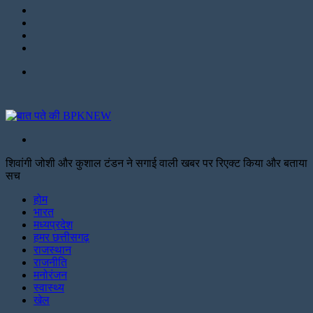
Instagram
LinkedIn
Twitter
Facebook
Menu
Search
for
शिवांगी जोशी और कुशाल टंडन ने सगाई वाली खबर पर रिएक्ट किया और बताया
सच
Facebook
Twitter
Print
होम
भारत
मध्यप्रदेश
हमर छत्तीसगढ़
राजस्थान
राजनीति
मनोरंजन
स्वास्थ्य
खेल