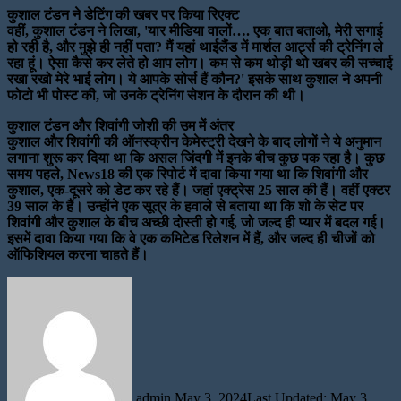
कुशाल टंडन ने डेटिंग की खबर पर किया रिएक्ट
वहीं, कुशाल टंडन ने लिखा, 'यार मीडिया वालों…. एक बात बताओ, मेरी सगाई
हो रही है, और मुझे ही नहीं पता? मैं यहां थाईलैंड में मार्शल आर्ट्स की ट्रेनिंग ले
रहा हूं। ऐसा कैसे कर लेते हो आप लोग। कम से कम थोड़ी थो खबर की सच्चाई
रखा रखो मेरे भाई लोग। ये आपके सोर्स हैं कौन?' इसके साथ कुशाल ने अपनी
फोटो भी पोस्ट की, जो उनके ट्रेनिंग सेशन के दौरान की थी।
कुशाल टंडन और शिवांगी जोशी की उम में अंतर
कुशाल और शिवांगी की ऑनस्क्रीन केमेस्ट्री देखने के बाद लोगों ने ये अनुमान
लगाना शुरू कर दिया था कि असल जिंदगी में इनके बीच कुछ पक रहा है। कुछ
समय पहले, News18 की एक रिपोर्ट में दावा किया गया था कि शिवांगी और
कुशाल, एक-दूसरे को डेट कर रहे हैं। जहां एक्ट्रेस 25 साल की हैं। वहीं एक्टर
39 साल के हैं। उन्होंने एक सूत्र के हवाले से बताया था कि शो के सेट पर
शिवांगी और कुशाल के बीच अच्छी दोस्ती हो गई, जो जल्द ही प्यार में बदल गई।
इसमें दावा किया गया कि वे एक कमिटेड रिलेशन में हैं, और जल्द ही चीजों को
ऑफिशियल करना चाहते हैं।
Send
an
email
admin
May 3, 2024
Last Updated: May 3,