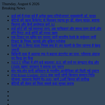
Thursday, August 6 2026
Breaking News
ढाई वर्ष में मंजूर हुई हैं अनेक वृहद परियोजनाएं: मुख्यमंत्री डॉ. यादव
बेटियों की खास कैबिनेट से मिलकर गदगद हुए डॉ. मोहन यादव, बताया
कितना और कैसे इस्तेमाल करें AI
हाई कोर्ट की नई व्यवस्था लागू, अब याचिकाएं और शपथ पत्र दोनों ओर
होंगे प्रिंट; हार्ड कॉपी की प्रथा खत्म
एक टिकट पर घूमिए पूरा भारत! जानें भारतीय रेलवे के सर्कुलर जर्नी
टिकट के नियम, फायदे और बुकिंग प्रोसेस
रेलवे का 5 मिनट वाला नियम क्या है? हर यात्री के लिए जानना है बेहद
जरूरी
बिकिनी लुक में अलाया एफ ने बढ़ाया इंटरनेट का पारा, ग्लैमरस अंदाज
पर फिदा हुए फैंस
NEET परीक्षा में होंगे बड़े बदलाव! JEE की तर्ज पर कंप्यूटर मोड और
OMR खत्म? सरकार ने बताया पूरा प्लान
मोर गांव-मोर पानी अभियान से ग्रामीण आजीविका को मिली नई उड़ान
PM Kisan Update: 2031 तक जारी रहेगी किसान सम्मान निधि
योजना, सालाना मिलेंगे ₹6,000; जानें 24वीं किस्त की तारीख
बेटियों की सेहत को मिला सबसे बड़ा सुरक्षा कवच
Instagram
LinkedIn
Twitter
Facebook