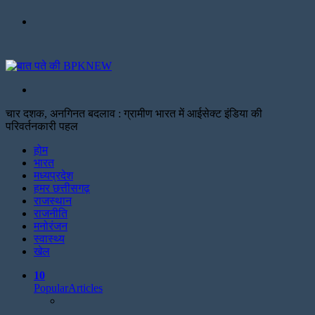
Menu
Search
for
चार दशक, अनगिनत बदलाव : ग्रामीण भारत में आईसेक्ट इंडिया की
परिवर्तनकारी पहल
Facebook
Twitter
Print
होम
भारत
मध्यप्रदेश
हमर छत्तीसगढ़
राजस्थान
राजनीति
मनोरंजन
स्वास्थ्य
खेल
10
Popular
Articles