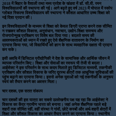
2018 में बिहार के वैशाली तथा मध्य प्रदेश के खंडवा में डॉ. सी.वी. रमन
विश्वविद्यालयों की स्थापना की गई। आगे बढ़ते हुए वर्ष 2023 में भोपाल में स्कोप
ग्लोबल स्किल्स विश्वविद्यालय की स्थापना ने कौशल आधारित उच्च शिक्षा को
नई दिशा प्रदान की।
इन विश्वविद्यालयों के माध्यम से शिक्षा को केवल डिग्री प्राप्त करने तक सीमित
न रखकर कौशल विकास, अनुसंधान, नवाचार, उद्योग-शिक्षा समन्वय और
रोजगारोन्मुख प्रशिक्षण पर विशेष बल दिया गया। बदलते समय की
आवश्यकताओं को ध्यान में रखते हुए ऐसे शैक्षणिक वातावरण के निर्माण का
प्रयास किया गया, जो विद्यार्थियों को ज्ञान के साथ व्यवहारिक दक्षता भी प्रदान
कर सके।
इसी अवधि में डिजिटल प्रौद्योगिकी ने देश के सामाजिक और आर्थिक जीवन में
व्यापक परिवर्तन किए। शिक्षा और सेवाओं का स्वरूप भी तेजी से बदला।
आईसेक्ट ने इस परिवर्तन के साथ कदम मिलाते हुए डिजिटल माध्यमों, तकनीकी
प्रशिक्षण और कौशल विकास के जरिए दूरस्थ क्षेत्रों तक आधुनिक सुविधाओं की
पहुंच बढ़ाने का प्रयास किया। इससे अनेक युवाओं को नई तकनीकों के अनुरूप
स्वयं को तैयार करने का अवसर मिला।
चार दशक, एक सतत संकल्प
चार दशकों की इस यात्रा का सबसे उल्लेखनीय पक्ष यह रहा कि आईसेक्ट ने
विकास का केंद्र ग्रामीण भारत को बनाया। जहां अनेक शैक्षणिक पहले बड़े
शहरों तक सीमित रहीं, वहीं संस्था ने गांवों, छोटे कस्बों और अर्ध-शहरी क्षेत्रों में
शिक्षा और कौशल विकास का आधार तैयार करने का प्रयास किया। स्थानीय