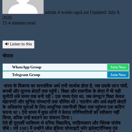
admin
4 weeks ago
Last Updated: July 8,
2026
15
4 minutes read
🔊 Listen to this
भोपाल
WhatsApp Group
Join Now
Telegram Group
Join Now
भारत के विकास का वास्तविक अर्थ तभी सार्थक होता है, जब उसके लाभ गांवों,
कस्बों और दूरस्थ क्षेत्रों तक पहुंचें। शिक्षा और तकनीक के क्षेत्र में भी यही
चुनौती लंबे समय तक बनी रही। एक समय ऐसा था, जब कंप्यूटर शिक्षा केवल
महानगरों और चुनिंदा संस्थानों तक सीमित थी। ग्रामीण और अर्ध-शहरी क्षेत्रों
के अधिकांश युवाओं के लिए आधुनिक तकनीकी शिक्षा तक पहुंचना एक कठिन
सपना था। ऐसे समय में कुछ लोगों ने केवल परिस्थितियों को स्वीकार नहीं
किया, बल्कि उन्हें बदलने का संकल्प लिया।
ऐसे ही दूरदर्शी व्यक्तित्व थे वरिष्ठ शिक्षाविद्, साहित्यकार और चिंतक संतोष
चौबे। वर्ष 1985 में उन्होंने ऑल इंडिया सोसाइटी फॉर इलेक्ट्रॉनिक्स एंड