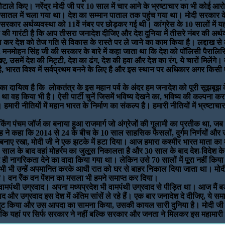
टाले किए। नरेंद्र मोदी जी पर 10 साल में चार आने के भ्रष्टाचार का भी कोई आरोप
ंत्र रसातल में चला गया था। देश का सम्मान पाताल तक पहुंच गया था। मोदी सरका
कार अर्थव्यवस्था को 11वें नंबर पर छोड़कर गई थी। कांग्रेस के 10 सालों में यह
ी की गारंटी है कि आप तीसरा जनादेश दीजिए और देश दुनिया में तीसरे नंबर की अर्
र देश को तेज गति से विकास के रास्ते पर ले जाने का काम किया है। लद्दाख से लक्षद
मनमोहन सिंह जी की सरकार के बारे में कहा जाता था कि देश को पॉलिसी पैरालिसिस ह
समें देश की मिट्टी, देश का ढंग, देश की हवा और देश का रंग, ये चारों मिलेंगे। 
ारत विश्व में सर्वप्रथम बनने के लिए है और इस स्थान पर अधिकार अगर किसी एक द
ा दायित्व है कि लोकतंत्र के इस महान पर्व के अंदर हम जनादेश को पूरी सूझबूझ 
कहा था वह किया भी है। ऐसी पार्टी चुनें जिसमें भविष्य देखने का, भविष्य की कल्पना 
। हमारी नीतियों में महान भारत के निर्माण का संकल्प है। हमारी नीतियों में भ्रष्टाच
। किंग पंचम जॉर्ज का बनाया हुआ राजमार्ग जो अंग्रेजों की गुलामी का प्रतीक था, ज
ाह ने कहा कि 2014 से 24 के बीच के 10 साल साहसिक फैसलों, दुर्गम निर्णयों और 
क बनाए रखा, मोदी जी ने एक झटके में हटा दिया। आज हमारा कश्मीर भारत माता का
 साल के बाद वहां मोहर्रम का जुलूस निकालता है और 30 साल के बाद देश-विदेश के 
ाद ही नागरिकता देने का वादा किया गया था। लेकिन उसे 70 सालों में पूरा नहीं 
ी भी उन्हें अपमानित करके आधी रात को घर से बाहर निकाल दिया जाता था। मोदी
 वन रैंक वन पेंशन का मसला भी हमने समाप्त कर दिया।
 और वामपंथी उग्रवाद। अपना मध्यप्रदेश भी वामपंथी उग्रवाद से पीड़ित था। आज मैं ब
 उग्रवाद इस देश में अंतिम सांसें ले रहे हैं। एक बार जनादेश दे दीजिए, ये समाप
ुट किया और उस आपदा का सामना किया, उसकी कायल सारी दुनिया है। मोदी जी की प्
क्योंकि यहां पर सिर्फ सरकार ने नहीं बल्कि सरकार और जनता ने मिलकर इस महामा