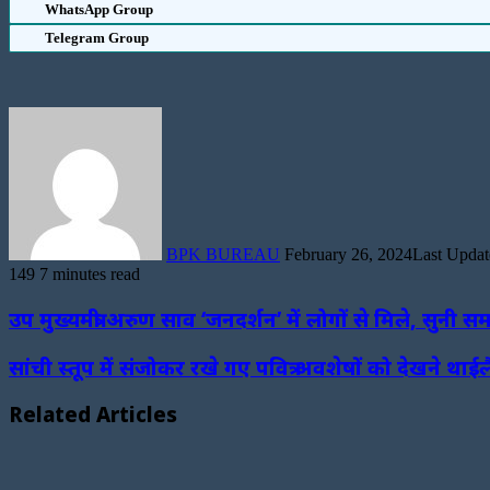
WhatsApp Group
Telegram Group
Send
an
email
BPK BUREAU
February 26, 2024
Last Updat
149
7 minutes read
Facebook
Twitter
LinkedIn
WhatsApp
Telegram
उप मुख्यमंत्री अरुण साव ‘जनदर्शन’ में लोगों से मिले, सुनी सम
सांची स्तूप में संजोकर रखे गए पवित्र अवशेषों को देखने थाईलै
Related Articles