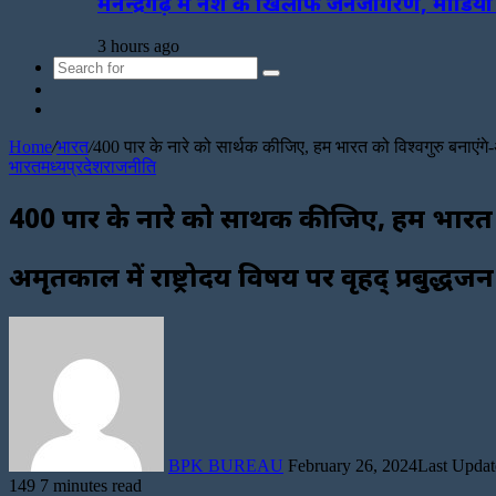
मनेन्द्रगढ़ में नशे के खिलाफ जनजागरण, मीडिय
3 hours ago
Search
Sidebar
for
Random
Article
Home
/
भारत
/
400 पार के नारे को सार्थक कीजिए, हम भारत को विश्वगुरु बनाएंग
भारत
मध्यप्रदेश
राजनीति
400 पार के नारे को सार्थक कीजिए, हम भारत
अमृतकाल में राष्ट्रोदय विषय पर वृहद् प्रबुद्धज
Send
an
email
BPK BUREAU
February 26, 2024
Last Updat
149
7 minutes read