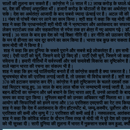
सालों की तुलना कर सकते हैं। कांग्रेस ने 10 साल में 12 लाख करोड़ के घपले-घो
था, देश की सीमाएं असुरक्षित थीं। हजारों करोड़ के घोटालों से देश का अर्थत
सके। देश का अर्थतंत्र आजादी के बाद सबसे ज्यादा ऊंचाई पर है। अटल जी की सर
11 नंबर से पांचवें नंबर पर लाने का काम किया। श्री शाह ने कहा कि यह मोदी ज
शाह ने कहा कि प्रधानमंत्री श्री मोदी जी ने भ्रष्टाचार और आतंकवाद का सफाया क
लेकर स्टार्टअप तक और सहकारिता से स्पेस तक हर क्षेत्र में नए आयाम गढ़े। डॉ. 
बनाई। 30 साल के बाद इस देश को नई शिक्षा नीति दी। हर नीति को उठाकर देखिए, उ
के मन से हीनता का भाव दूर करने का काम किया है। भारत सब कुछ कर सकता है, भ
काम मोदी जी ने किया है।
शाह ने कहा कि हम दुनिया के सबसे पुराने और सबसे बड़े लोकतंत्र हैं। हम सभी क
जाएं। ऐसी पार्टी को चुनें, जिसने वादे पूरे किए हों। पार्टी ऐसी चुनें, जिसने जो 
संवेदना है। हमारी नीतियों में सर्वस्पर्शी और सर्व समावेशी विकास का दृष्टिकोण है
वाले महान भारत की रचना का संकल्प भी है।
शाह ने कहा कि हम नई पार्लियामेंट बनाते हैं तो कांग्रेस कहती है क्या जरूरत है
सुभाषचंद्र बोस की प्रतिमा लगाई जाती है, तो उसका भी विरोध करते हैं। श्री श
370 को हटाकर समाप्त कर देंगे। कांग्रेस ने इसे तुष्टिकरण के चलते दशकों त
वहां थिएटर चालू हुए, 30 साल के बाद लाल चौक पर जन्माष्टमी मनाई जाती है, 30
बहन-बेटियों का सम्मान और धर्म बचाने के लिए भारत आए हैं, उनसे आजादी के ब
समय का वादा पूरा किया। मुस्लिम बहनों को उनका अधिकार नहीं मिलता था। कभ
आयोग की सिफारिशों को हमने माना और 150 प्रतिशत एमएसपी का रेट तय किया।
शाह ने कहा कि देश में आतंकवाद के तीन हॉटस्पॉट थे, जम्मू-कश्मीर, पूर्वोत्तर
प्रतिशत की कमी और मृत्यु में 72 प्रतिशत की कमी आई है। नक्सलवाद, आतंकवाद और
शाह ने कहा कि कोविड संकट के दौरान जिस तरह से मोदी जी ने पूरे देश को एकज
को भी सुरक्षा दी। सारी दुनिया की तुलना में भारत में नुकसान सबसे कम हुआ, 