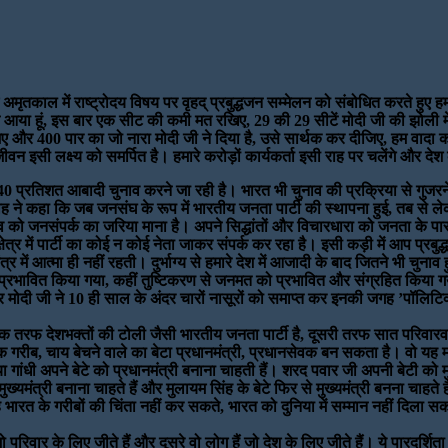
ं अमृतकाल में राष्ट्रोदय विषय पर वृहद् प्रबुद्धजन सम्मेलन को संबोधित करते हु
ट करने आया हूं, इस बार एक सीट की कमी मत रखिए, 29 की 29 सीटें मोदी जी की झोली म
ए और 400 पार का जो नारा मोदी जी ने दिया है, उसे सार्थक कर दीजिए, हम वादा करत
ीवन इसी लक्ष्य को समर्पित है। हमारे करोड़ों कार्यकर्ता इसी राह पर चलेंगे और दे
ा की 40 प्रतिशत आबादी चुनाव करने जा रही है। भारत भी चुनाव की प्रक्रिया से गु
ी शाह ने कहा कि जब जनसंघ के रूप में भारतीय जनता पार्टी की स्थापना हुई, तब से 
ुनाव को जनसंपर्क का जरिया माना है। अपने सिद्धांतों और विचारधारा को जनता के
र में पार्टी का कोई न कोई नेता जाकर संपर्क कर रहा है। इसी कड़ी में आप प्रबुद्
में आत्मा ही नहीं रहती। दुर्भाग्य से हमारे देश में आजादी के बाद जितने भी चुनाव 
रभावित किया गया, कहीं तुष्टिकरण से जनमत को प्रभावित और संग्रहित किया गया
ंद्र मोदी जी ने 10 ही साल के अंदर चारों नासूरों को समाप्त कर इनकी जगह ’पॉलि
एक तरफ देशभक्तों की टोली जैसी भारतीय जनता पार्टी है, दूसरी तरफ सात परिवारवाद
 गरीब, चाय बेचने वाले का बेटा प्रधानमंत्री, प्रधानसेवक बन सकता है। वो यह मानत
या गांधी अपने बेटे को प्रधानमंत्री बनाना चाहती हैं। शरद पवार जी अपनी बेटी को म
मुख्यमंत्री बनाना चाहते हैं और मुलायम सिंह के बेटे फिर से मुख्यमंत्री बनना चाहते
, वह भारत के गरीबों की चिंता नहीं कर सकते, भारत को दुनिया में सम्मान नहीं दिला
ो परिवार के लिए जीते हैं और दूसरे वो लोग हैं जो देश के लिए जीते हैं। ये पार