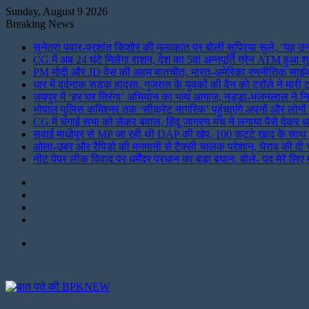
Sunday, August 9 2026
Breaking News
सुनेत्रा पवार-प्रशांत किशोर की मुलाकात पर बोलीं सुप्रिया सुले, ‘यह 
CG में अब 24 घंटे मिलेगा राशन, देश का 5वां अन्नपूर्ति ग्रेन ATM हुआ शु
PM मोदी और JD वेंस की अहम बातचीत, भारत-अमेरिका रणनीतिक साझेदार
धार में दर्दनाक सड़क हादसा, गुजरात के युवकों की वैन को ट्रॉले ने मारी
जयपुर में ‘हर घर तिरंगा’ अभियान का भव्य आगाज, नड्डा-भजनलाल ने नि
भोपाल पुलिस कमिश्नर तक ‘सीक्रेट नागरिक’ पहुंचाएंगे अपनों और लोगो
CG में चंगाई सभा को लेकर बवाल, हिंदू जागरण मंच ने लगाया पैसे देकर ध
सवाई माधोपुर से MP जा रही थी DAP की खेप, 100 कट्टे खाद के सा
ओला-उबर और रैपिडो की मनमानी से टैक्सी चालक परेशान, घेराव की दी 
नीट पेपर लीक विवाद पर धर्मेंद्र प्रधान का बड़ा बयान, बोले- पद मेरे लिए मह
Instagram
LinkedIn
Twitter
Facebook
Menu