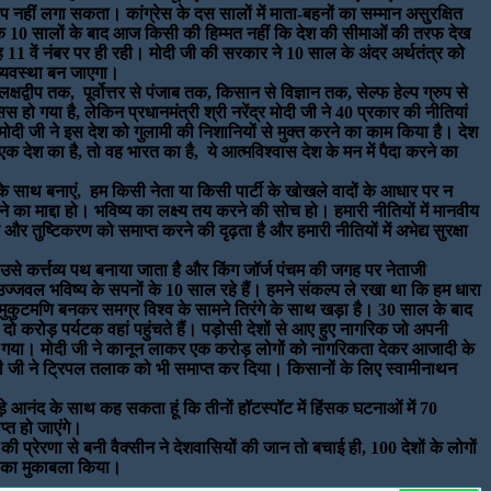
 नहीं लगा सकता। कांग्रेस के दस सालों में माता-बहनों का सम्मान असुरक्षित
र के 10 सालों के बाद आज किसी की हिम्मत नहीं कि देश की सीमाओं की तरफ देख
 11 वें नंबर पर ही रही। मोदी जी की सरकार ने 10 साल के अंदर अर्थतंत्र को
थव्यवस्था बन जाएगा।
्वीप तक, पूर्वोत्तर से पंजाब तक, किसान से विज्ञान तक, सेल्फ हेल्प ग्रुप से
ो गया है, लेकिन प्रधानमंत्री श्री नरेंद्र मोदी जी ने 40 प्रकार की नीतियां
मोदी जी ने इस देश को गुलामी की निशानियों से मुक्त करने का काम किया है। देश
ेश का है, तो वह भारत का है, ये आत्मविश्वास देश के मन में पैदा करने का
के साथ बनाएं, हम किसी नेता या किसी पार्टी के खोखले वादों के आधार पर न
करने का माद्दा हो। भविष्य का लक्ष्य तय करने की सोच हो। हमारी नीतियों में मानवीय
ार और तुष्टिकरण को समाप्त करने की दृढ़ता है और हमारी नीतियों में अभेद्य सुरक्षा
ब उसे कर्त्तव्य पथ बनाया जाता है और किंग जॉर्ज पंचम की जगह पर नेताजी
उज्जवल भविष्य के सपनों के 10 साल रहे हैं। हमने संकल्प ले रखा था कि हम धारा
 मुकुटमणि बनकर समग्र विश्व के सामने तिरंगे के साथ खड़ा है। 30 साल के बाद
दो करोड़ पर्यटक वहां पहुंचते हैं। पड़ोसी देशों से आए हुए नागरिक जो अपनी
किया गया। मोदी जी ने कानून लाकर एक करोड़ लोगों को नागरिकता देकर आजादी के
 जी ने ट्रिपल तलाक को भी समाप्त कर दिया। किसानों के लिए स्वामीनाथन
ड़े आनंद के साथ कह सकता हूं कि तीनों हॉटस्पॉट में हिंसक घटनाओं में 70
्त हो जाएंगे।
रेरणा से बनी वैक्सीन ने देशवासियों की जान तो बचाई ही, 100 देशों के लोगों
री का मुकाबला किया।