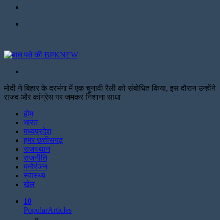
Facebook
Menu
Search
for
मोदी ने बिहार के दरभंगा में एक चुनावी रैली को संबोधित किया, इस दौरान उन्होंने
राजद और कांग्रेस पर जमकर निशाना साधा
Facebook
Twitter
Print
होम
भारत
मध्यप्रदेश
हमर छत्तीसगढ़
राजस्थान
राजनीति
मनोरंजन
स्वास्थ्य
खेल
10
Popular
Articles