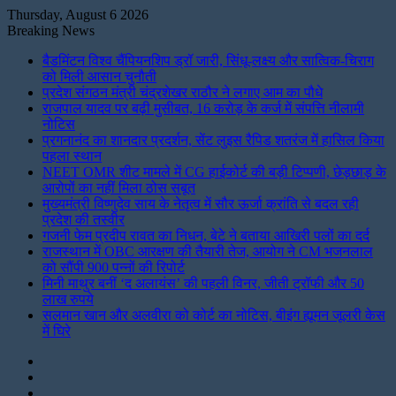
Thursday, August 6 2026
Breaking News
बैडमिंटन विश्व चैंपियनशिप ड्रॉ जारी, सिंधू-लक्ष्य और सात्विक-चिराग
को मिली आसान चुनौती
प्रदेश संगठन मंत्री चंद्रशेखर राठौर ने लगाए आम का पौधे
राजपाल यादव पर बढ़ी मुसीबत, 16 करोड़ के कर्ज में संपत्ति नीलामी
नोटिस
प्रगनानंद का शानदार प्रदर्शन, सेंट लुइस रैपिड शतरंज में हासिल किया
पहला स्थान
NEET OMR शीट मामले में CG हाईकोर्ट की बड़ी टिप्पणी, छेड़छाड़ के
आरोपों का नहीं मिला ठोस सबूत
मुख्यमंत्री विष्णुदेव साय के नेतृत्व में सौर ऊर्जा क्रांति से बदल रही
प्रदेश की तस्वीर
गजनी फेम प्रदीप रावत का निधन, बेटे ने बताया आखिरी पलों का दर्द
राजस्थान में OBC आरक्षण की तैयारी तेज, आयोग ने CM भजनलाल
को सौंपी 900 पन्नों की रिपोर्ट
मिनी माथुर बनीं ‘द अलायंस’ की पहली विनर, जीती ट्रॉफी और 50
लाख रुपये
सलमान खान और अलवीरा को कोर्ट का नोटिस, बीइंग ह्यूमन जूलरी केस
में घिरे
Instagram
LinkedIn
Twitter