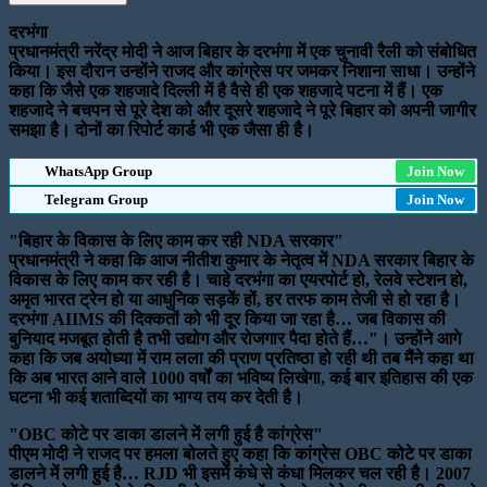
दरभंगा
प्रधानमंत्री नरेंद्र मोदी ने आज बिहार के दरभंगा में एक चुनावी रैली को संबोधित
किया। इस दौरान उन्होंने राजद और कांग्रेस पर जमकर निशाना साधा। उन्होंने
कहा कि जैसे एक शहजादे दिल्ली में है वैसे ही एक शहजादे पटना में हैं। एक
शहजादे ने बचपन से पूरे देश को और दूसरे शहजादे ने पूरे बिहार को अपनी जागीर
समझा है। दोनों का रिपोर्ट कार्ड भी एक जैसा ही है।
WhatsApp Group
Join Now
Telegram Group
Join Now
"बिहार के विकास के लिए काम कर रही NDA सरकार"
प्रधानमंत्री ने कहा कि आज नीतीश कुमार के नेतृत्व में NDA सरकार बिहार के
विकास के लिए काम कर रही है। चाहे दरभंगा का एयरपोर्ट हो, रेलवे स्टेशन हो,
अमृत भारत ट्रेन हो या आधुनिक सड़कें हों, हर तरफ काम तेजी से हो रहा है।
दरभंगा AIIMS की दिक्कतों को भी दूर किया जा रहा है… जब विकास की
बुनियाद मजबूत होती है तभी उद्योग और रोजगार पैदा होते हैं…"। उन्होंने आगे
कहा कि जब अयोध्या में राम लला की प्राण प्रतिष्ठा हो रही थी तब मैंने कहा था
कि अब भारत आने वाले 1000 वर्षों का भविष्य लिखेगा, कई बार इतिहास की एक
घटना भी कई शताब्दियों का भाग्य तय कर देती है।
"OBC कोटे पर डाका डालने में लगी हुई है कांग्रेस"
पीएम मोदी ने राजद पर हमला बोलते हुए कहा कि कांग्रेस OBC कोटे पर डाका
डालने में लगी हुई है… RJD भी इसमें कंधे से कंधा मिलकर चल रही है। 2007