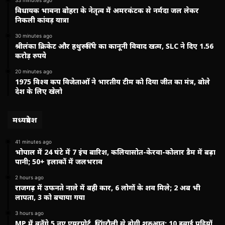
विधायक भावना बोहरा के नेतृत्व में अमरकंटक से नर्मदा जल लेकर
निकली कांवड़ यात्रा
30 minutes ago
श्रीलंका क्रिकेट और हथुरुसिंघे का कानूनी विवाद खत्म, SLC ने दिए 1.56
करोड़ रुपये
20 minutes ago
1975 विश्व कप विजेताओं ने भारतीय टीम को दिया जीत का मंत्र, बोले
देश के लिए खेलो
मध्यप्रदेश
41 minutes ago
भोपाल में 24 घंटे में 7 इंच बारिश, कलियासोत-केरवा-कोलार डैम में बढ़ा
पानी; 50+ इलाकों में जलभराव
2 hours ago
राजगढ़ में उफनते नाले में बही कार, 6 लोगों के शव मिले; 2 अब भी
लापता, 3 को बचाया गया
3 hours ago
MP में बनेंगे 5 नए एयरपोर्ट, सिंगरौली से होगी शुरुआत; 10 हवाई पट्टियों