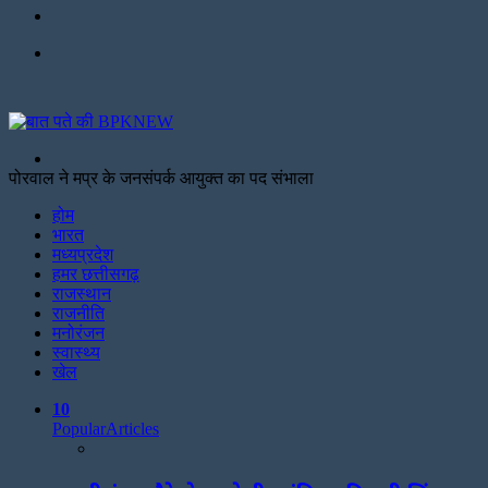
Facebook
Menu
Search
for
पोरवाल ने मप्र के जनसंपर्क आयुक्त का पद संभाला
Facebook
Twitter
Print
होम
भारत
मध्यप्रदेश
हमर छत्तीसगढ़
राजस्थान
राजनीति
मनोरंजन
स्वास्थ्य
खेल
10
Popular
Articles